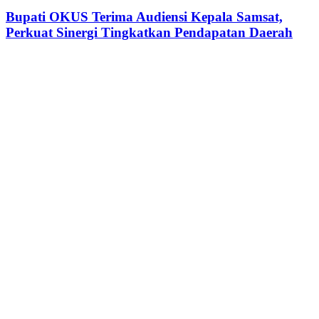
OKUS
Seminar
Terima
Bupati OKUS Terima Audiensi Kepala Samsat,
Transformasi
Audiensi
Perkuat Sinergi Tingkatkan Pendapatan Daerah
Digital
Kepala
Samsat,
Perkuat
Sinergi
Tingkatkan
Pendapatan
Daerah