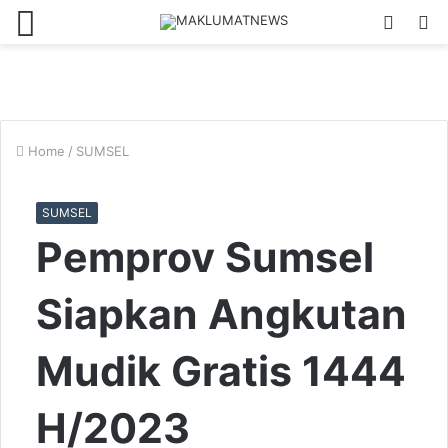
Menu
Log
S
In
fo
Home
/
SUMSEL
SUMSEL
Pemprov Sumsel
Siapkan Angkutan
Mudik Gratis 1444
H/2023