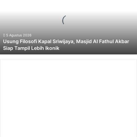
Kapal
Sriwijaya,
Masjid
Al
Fathul
Akbar
5 Agustus 2026
Usung Filosofi Kapal Sriwijaya, Masjid Al Fathul Akbar
Siap
Siap Tampil Lebih Ikonik
Tampil
Lebih
Ikonik