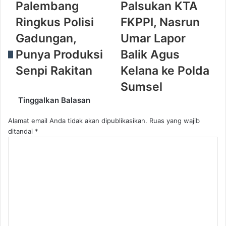
Palembang
Palsukan KTA
Ringkus Polisi
FKPPI, Nasrun
Gadungan,
Umar Lapor
Punya Produksi
Balik Agus
Senpi Rakitan
Kelana ke Polda
Sumsel
Tinggalkan Balasan
Alamat email Anda tidak akan dipublikasikan.
Ruas yang wajib
ditandai
*
K
o
m
e
n
t
a
r