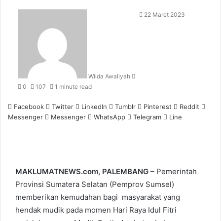
Send
22 Maret 2023
an
email
Wilda Awaliyah
0
107
1 minute read
Facebook
Twitter
LinkedIn
Tumblr
Pinterest
Reddit
Messenger
Messenger
WhatsApp
Telegram
Line
MAKLUMATNEWS.com, PALEMBANG
– Pemerintah
Provinsi Sumatera Selatan (Pemprov Sumsel)
memberikan kemudahan bagi masyarakat yang
hendak mudik pada momen Hari Raya Idul Fitri