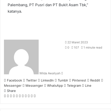
Palembang, PT Pusri dan PT Bukit Asam Tbk,”
katanya.
Send
22 Maret 2023
an
0
107
1 minute read
email
Wilda Awaliyah
Facebook
Twitter
LinkedIn
Tumblr
Pinterest
Reddit
Messenger
Messenger
WhatsApp
Telegram
Line
Share
Facebook
Twitter
LinkedIn
Pinterest
Reddit
Messenger
Messenger
WhatsApp
Telegram
Share
Print
via
Email