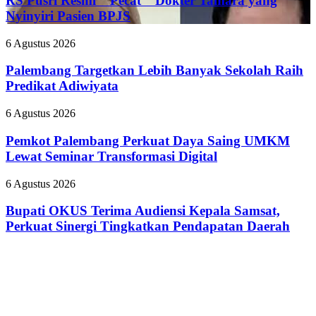
RS Pusri Resmi ” Pecat ” Dokter Tamara yang
Kilang
”
Plaju
Nyinyiri Pasien BPJS
Pecat
Tanamkan
”
Budaya
Palembang
6 Agustus 2026
Dokter
HSSE
Targetkan
Tamara
Melalui
Lebih
Palembang Targetkan Lebih Banyak Sekolah Raih
yang
Safety
Banyak
Predikat Adiwiyata
Nyinyiri
Campaign
Sekolah
Pasien
Raih
BPJS
Pemkot
6 Agustus 2026
Predikat
Palembang
Adiwiyata
Perkuat
Pemkot Palembang Perkuat Daya Saing UMKM
Daya
Lewat Seminar Transformasi Digital
Saing
UMKM
Bupati
6 Agustus 2026
Lewat
OKUS
Seminar
Terima
Bupati OKUS Terima Audiensi Kepala Samsat,
Transformasi
Audiensi
Perkuat Sinergi Tingkatkan Pendapatan Daerah
Digital
Kepala
Samsat,
Perkuat
Sinergi
Tingkatkan
Pendapatan
Daerah