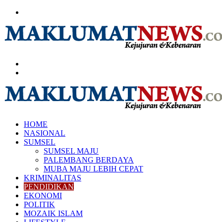
Menu
Search
for
Log
In
HOME
NASIONAL
SUMSEL
SUMSEL MAJU
PALEMBANG BERDAYA
MUBA MAJU LEBIH CEPAT
KRIMINALITAS
PENDIDIKAN
EKONOMI
POLITIK
MOZAIK ISLAM