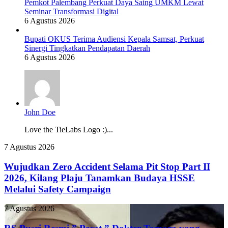
Pemkot Palembang Perkuat Daya Saing UMKM Lewat
Seminar Transformasi Digital
6 Agustus 2026
Bupati OKUS Terima Audiensi Kepala Samsat, Perkuat
Sinergi Tingkatkan Pendapatan Daerah
6 Agustus 2026
John Doe
Love the TieLabs Logo :)...
Wujudkan
7 Agustus 2026
Zero
Accident
Wujudkan Zero Accident Selama Pit Stop Part II
Selama
2026, Kilang Plaju Tanamkan Budaya HSSE
Pit
Melalui Safety Campaign
Stop
Part
RS
7 Agustus 2026
II
Pusri
2026,
Resmi