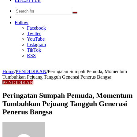
LIFESTYLE
Search
Random
for
Article
Follow
Facebook
Twitter
YouTube
Instagram
TikTok
RSS
Home
/
PENDIDIKAN
/
Peringatan Sumpah Pemuda, Momentum
Tumbuhkan Pejuang Tangguh Generasi Penerus Bangsa
PENDIDIKAN
Peringatan Sumpah Pemuda, Momentum
Tumbuhkan Pejuang Tangguh Generasi
Penerus Bangsa
Send
an
email