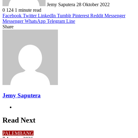
Jemy Saputera
28 Oktober 2022
0
124
1 minute read
Facebook
Twitter
LinkedIn
Tumblr
Pinterest
Reddit
Messenger
Messenger
WhatsApp
Telegram
Line
Share
Facebook
Twitter
LinkedIn
Pinterest
Reddit
Messenger
Messenger
WhatsApp
Telegram
Share
Print
via
Email
Jemy Saputera
Website
Read Next
PALEMBANG