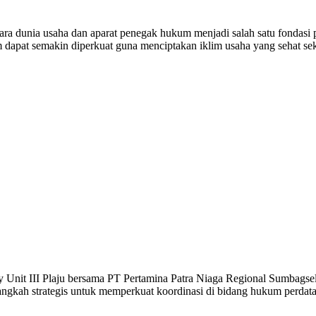
a usaha dan aparat penegak hukum menjadi salah satu fondasi pen
ukum dapat semakin diperkuat guna menciptakan iklim usaha yang sehat
ry Unit III Plaju bersama PT Pertamina Patra Niaga Regional Sumbags
angkah strategis untuk memperkuat koordinasi di bidang hukum perdat