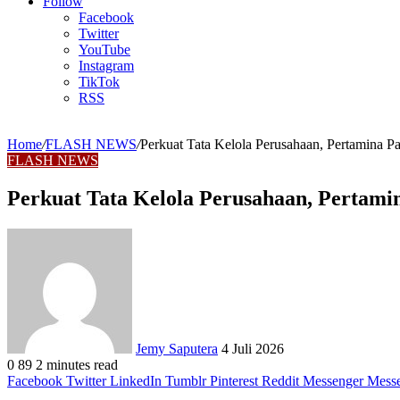
Article
Follow
Facebook
Twitter
YouTube
Instagram
TikTok
RSS
Home
/
FLASH NEWS
/
Perkuat Tata Kelola Perusahaan, Pertamina P
FLASH NEWS
Perkuat Tata Kelola Perusahaan, Pertami
Send
an
email
Jemy Saputera
4 Juli 2026
0
89
2 minutes read
Facebook
Twitter
LinkedIn
Tumblr
Pinterest
Reddit
Messenger
Mess