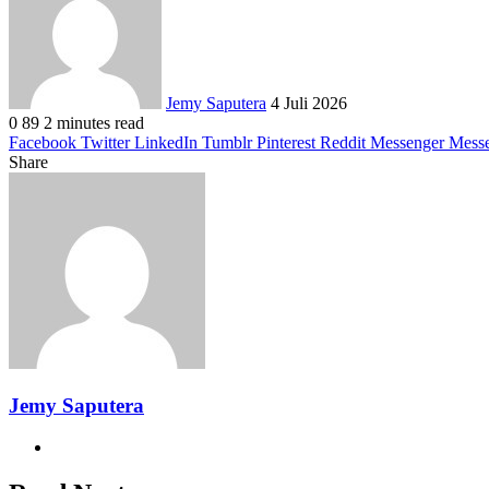
email
Jemy Saputera
4 Juli 2026
0
89
2 minutes read
Facebook
Twitter
LinkedIn
Tumblr
Pinterest
Reddit
Messenger
Mess
Share
Facebook
Twitter
LinkedIn
Pinterest
Reddit
Messenger
Messenger
WhatsApp
Telegram
Share
Print
via
Email
Jemy Saputera
Website