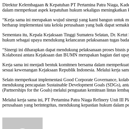
Direktur Kelembagaan & Kepatuhan PT Pertamina Patra Niaga, Kade
dalam memperkuat aspek kepatuhan hukum sekaligus meningkatkan kua
“Kerja sama ini merupakan wujud sinergi yang kami bangun untuk m
berharap implementasi tata kelola perusahaan yang baik dapat semak
Sementara itu, Kepala Kejaksaan Tinggi Sumatera Selatan, Dr. Ket
hukum sebagai upaya mendukung kelancaran pelaksanaan tugas bada
“Sinergi ini diharapkan dapat mendukung pelaksanaan proses bisnis p
Kolaborasi antara Kejaksaan dan BUMN merupakan bagian dari upaya
Kerja sama ini menjadi bentuk komitmen bersama dalam memperkuat
sesuai kewenangan Kejaksaan Republik Indonesia. Melalui kerja sama 
Selain memperkuat implementasi Good Corporate Governance, kolabor
mendukung pencapaian Sustainable Development Goals (SDGs), antara l
(Partnerships for the Goals) melalui penguatan kemitraan lintas lemba
Melalui kerja sama ini, PT Pertamina Patra Niaga Refinery Unit III
perusahaan yang berintegritas, mendukung kepastian hukum dalam pel
Send
an