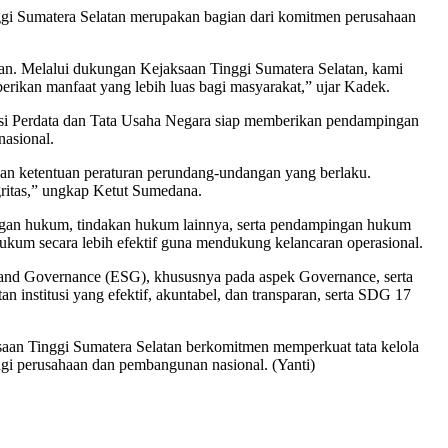
i Sumatera Selatan merupakan bagian dari komitmen perusahaan
an. Melalui dukungan Kejaksaan Tinggi Sumatera Selatan, kami
rikan manfaat yang lebih luas bagi masyarakat,” ujar Kadek.
gsi Perdata dan Tata Usaha Negara siap memberikan pendampingan
asional.
engan ketentuan peraturan perundang-undangan yang berlaku.
ritas,” ungkap Ketut Sumedana.
gan hukum, tindakan hukum lainnya, serta pendampingan hukum
hukum secara lebih efektif guna mendukung kelancaran operasional.
, and Governance (ESG), khususnya pada aspek Governance, serta
 institusi yang efektif, akuntabel, dan transparan, serta SDG 17
ksaan Tinggi Sumatera Selatan berkomitmen memperkuat tata kelola
agi perusahaan dan pembangunan nasional. (Yanti)