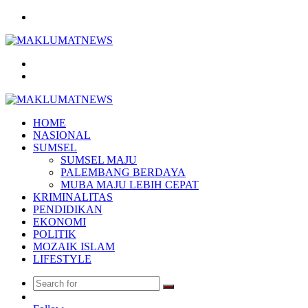
Menu
Search
for
Log
In
HOME
NASIONAL
SUMSEL
SUMSEL MAJU
PALEMBANG BERDAYA
MUBA MAJU LEBIH CEPAT
KRIMINALITAS
PENDIDIKAN
EKONOMI
POLITIK
MOZAIK ISLAM
LIFESTYLE
Search
Random
for