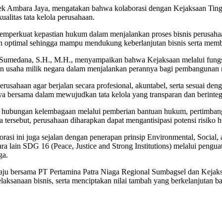
k Ambara Jaya, mengatakan bahwa kolaborasi dengan Kejaksaan Tingg
litas tata kelola perusahaan.
emperkuat kepastian hukum dalam menjalankan proses bisnis perusaha
in optimal sehingga mampu mendukung keberlanjutan bisnis serta membe
ut Sumedana, S.H., M.H., menyampaikan bahwa Kejaksaan melalui fun
n usaha milik negara dalam menjalankan perannya bagi pembangunan n
erusahaan agar berjalan secara profesional, akuntabel, serta sesuai d
 bersama dalam mewujudkan tata kelola yang transparan dan berinteg
 hubungan kelembagaan melalui pemberian bantuan hukum, pertimban
tersebut, perusahaan diharapkan dapat mengantisipasi potensi risiko 
asi ini juga sejalan dengan penerapan prinsip Environmental, Social
ain SDG 16 (Peace, Justice and Strong Institutions) melalui penguatan
ga.
 Plaju bersama PT Pertamina Patra Niaga Regional Sumbagsel dan Keja
aksanaan bisnis, serta menciptakan nilai tambah yang berkelanjutan b