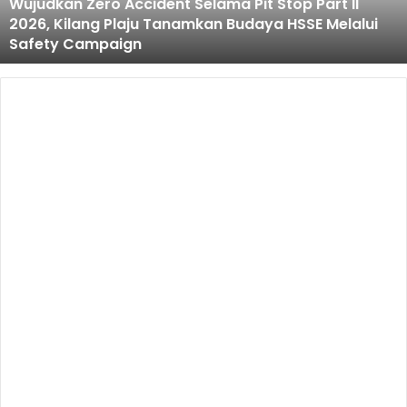
Wujudkan Zero Accident Selama Pit Stop Part II
II
2026, Kilang Plaju Tanamkan Budaya HSSE Melalui
2026,
Safety Campaign
Kilang
Plaju
Tanamkan
Budaya
HSSE
Melalui
Safety
Campaign