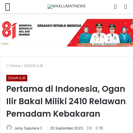
Menu
Log
S
In
fo
Home
/
OGAN ILIR
OGAN ILIR
Pertama di Indonesia, Ogan
Ilir Bakal Miliki 2410 Relawan
Pemadam Kebakaran
Send
Jemy Saputera
25 September 2023
0
76