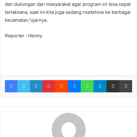
dan dukungan dari masyarakat agar program ini bisa cepat
terlaksana, saat ini kita juga sedang roadshow ke berbagai
kecamatan,”ujarnya.
Reporter : Henny
Facebook
Twitter
LinkedIn
Pinterest
Reddit
Messenger
WhatsApp
Telegram
Share via Email
Pr