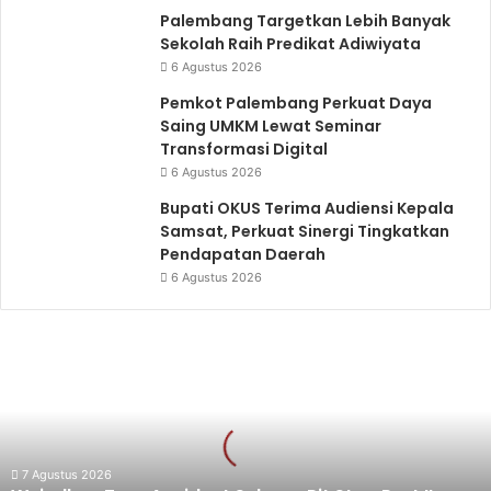
Palembang Targetkan Lebih Banyak
Sekolah Raih Predikat Adiwiyata
6 Agustus 2026
Pemkot Palembang Perkuat Daya
Saing UMKM Lewat Seminar
Transformasi Digital
6 Agustus 2026
Bupati OKUS Terima Audiensi Kepala
Samsat, Perkuat Sinergi Tingkatkan
Pendapatan Daerah
6 Agustus 2026
Wujudkan
Zero
Accident
Selama
Pit
Stop
Part
7 Agustus 2026