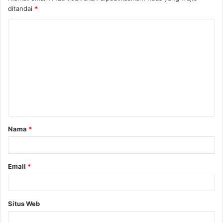
ditandai
*
K
o
m
e
n
t
a
Nama
*
r
*
Email
*
Situs Web