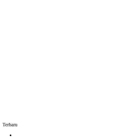
Pendapatan
Daerah
Terbaru