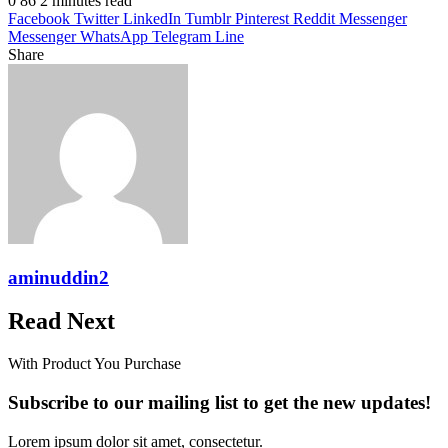
0
86
2 minutes read
Facebook
Twitter
LinkedIn
Tumblr
Pinterest
Reddit
Messenger
Messenger
WhatsApp
Telegram
Line
Share
Facebook
Twitter
LinkedIn
Pinterest
Reddit
Messenger
Messenger
WhatsApp
Telegram
Share
Print
via
Email
aminuddin2
Read Next
With Product You Purchase
Subscribe to our mailing list to get the new updates!
Lorem ipsum dolor sit amet, consectetur.