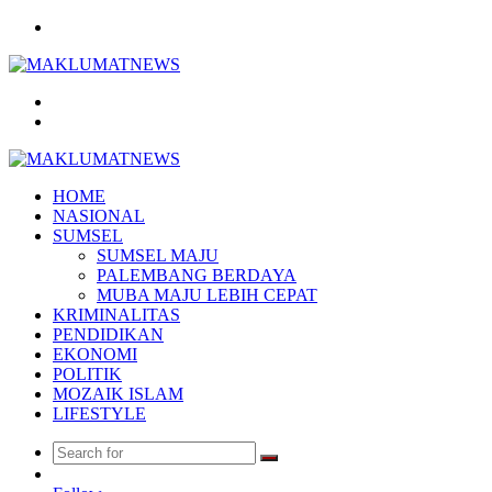
Menu
Search
for
Log
In
HOME
NASIONAL
SUMSEL
SUMSEL MAJU
PALEMBANG BERDAYA
MUBA MAJU LEBIH CEPAT
KRIMINALITAS
PENDIDIKAN
EKONOMI
POLITIK
MOZAIK ISLAM
LIFESTYLE
Search
Random
for