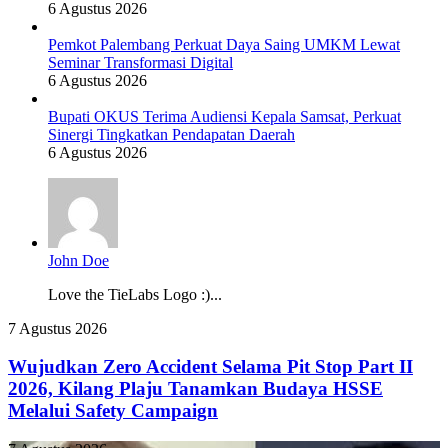
6 Agustus 2026
Pemkot Palembang Perkuat Daya Saing UMKM Lewat
Seminar Transformasi Digital
6 Agustus 2026
Bupati OKUS Terima Audiensi Kepala Samsat, Perkuat
Sinergi Tingkatkan Pendapatan Daerah
6 Agustus 2026
John Doe
Love the TieLabs Logo :)...
Wujudkan
7 Agustus 2026
Zero
Accident
Wujudkan Zero Accident Selama Pit Stop Part II
Selama
2026, Kilang Plaju Tanamkan Budaya HSSE
Pit
Melalui Safety Campaign
Stop
Part