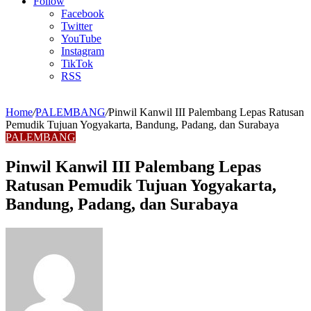
Article
Follow
Facebook
Twitter
YouTube
Instagram
TikTok
RSS
Home
/
PALEMBANG
/
Pinwil Kanwil III Palembang Lepas Ratusan
Pemudik Tujuan Yogyakarta, Bandung, Padang, dan Surabaya
PALEMBANG
Pinwil Kanwil III Palembang Lepas
Ratusan Pemudik Tujuan Yogyakarta,
Bandung, Padang, dan Surabaya
Send
an
email