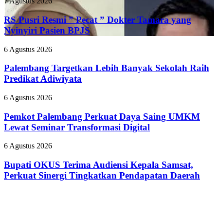
RS
7 Agustus 2026
II
Pusri
2026,
Resmi
RS Pusri Resmi ” Pecat ” Dokter Tamara yang
Kilang
”
Plaju
Nyinyiri Pasien BPJS
Pecat
Tanamkan
”
Budaya
Palembang
6 Agustus 2026
Dokter
HSSE
Targetkan
Tamara
Melalui
Lebih
Palembang Targetkan Lebih Banyak Sekolah Raih
yang
Safety
Banyak
Predikat Adiwiyata
Nyinyiri
Campaign
Sekolah
Pasien
Raih
BPJS
Pemkot
6 Agustus 2026
Predikat
Palembang
Adiwiyata
Perkuat
Pemkot Palembang Perkuat Daya Saing UMKM
Daya
Lewat Seminar Transformasi Digital
Saing
UMKM
Bupati
6 Agustus 2026
Lewat
OKUS
Seminar
Terima
Bupati OKUS Terima Audiensi Kepala Samsat,
Transformasi
Audiensi
Perkuat Sinergi Tingkatkan Pendapatan Daerah
Digital
Kepala
Samsat,
Perkuat
Sinergi
Tingkatkan