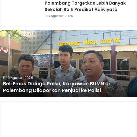
Palembang Targetkan Lebih Banyak
Sekolah Raih Predikat Adiwiyata
6 Agustus 2026
Beli
Emas
Diduga
Palsu,
Karyawan
BUMN
di
Palembang
10 Agustus 2026
Beli Emas Diduga Palsu, Karyawan BUMN di
Dilaporkan
Palembang Dilaporkan Penjual ke Polisi
Penjual
ke
Polisi