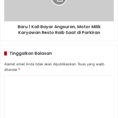
Baru 1 Kali Bayar Angsuran, Motor Milik
Karyawan Resto Raib Saat di Parkiran
Tinggalkan Balasan
Alamat email Anda tidak akan dipublikasikan.
Ruas yang wajib
ditandai
*
K
o
m
e
n