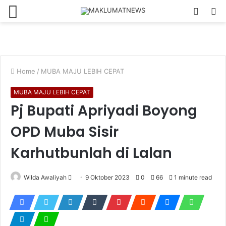
Menu
Log
S
In
fo
Home
/
MUBA MAJU LEBIH CEPAT
MUBA MAJU LEBIH CEPAT
Pj Bupati Apriyadi Boyong
OPD Muba Sisir
Karhutbunlah di Lalan
Send
Wilda Awaliyah
9 Oktober 2023
0
66
1 minute read
an
email