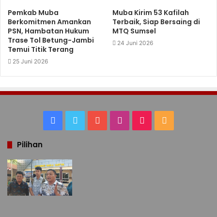
Pemkab Muba
Muba Kirim 53 Kafilah
Berkomitmen Amankan
Terbaik, Siap Bersaing di
PSN, Hambatan Hukum
MTQ Sumsel
Trase Tol Betung-Jambi
24 Juni 2026
Temui Titik Terang
25 Juni 2026
Facebook
Twitter
YouTube
Instagram
TikTok
RSS
Pilihan