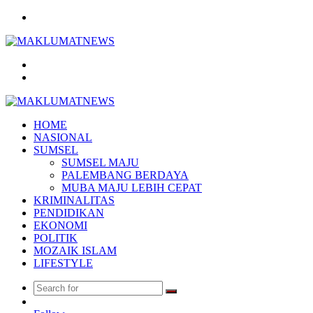
Menu
Search
for
Log
In
HOME
NASIONAL
SUMSEL
SUMSEL MAJU
PALEMBANG BERDAYA
MUBA MAJU LEBIH CEPAT
KRIMINALITAS
PENDIDIKAN
EKONOMI
POLITIK
MOZAIK ISLAM
LIFESTYLE
Search
Random
for