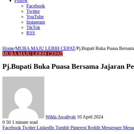
Article
Follow
Facebook
Twitter
YouTube
Instagram
TikTok
RSS
Home
/
MUBA MAJU LEBIH CEPAT
/
Pj.Bupati Buka Puasa Bersam
MUBA MAJU LEBIH CEPAT
Pj.Bupati Buka Puasa Bersama Jajaran P
Send
an
email
Wilda Awaliyah
10 April 2024
0
50
1 minute read
Facebook
Twitter
LinkedIn
Tumblr
Pinterest
Reddit
Messenger
Mess