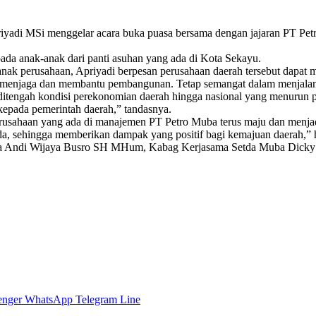
yadi MSi menggelar acara buka puasa bersama dengan jajaran PT Pet
da anak-anak dari panti asuhan yang ada di Kota Sekayu.
k perusahaan, Apriyadi berpesan perusahaan daerah tersebut dapat me
 menjaga dan membantu pembangunan. Tetap semangat dalam menjalank
is ditengah kondisi perekonomian daerah hingga nasional yang menurun 
kepada pemerintah daerah,” tandasnya.
rusahaan yang ada di manajemen PT Petro Muba terus maju dan menj
a, sehingga memberikan dampak yang positif bagi kemajuan daerah,” 
da Muba Andi Wijaya Busro SH MHum, Kabag Kerjasama Setda Muba D
enger
WhatsApp
Telegram
Line