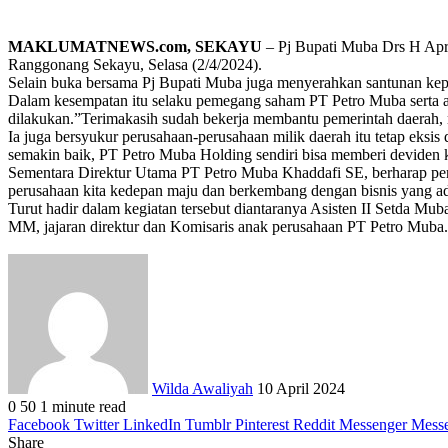
MAKLUMATNEWS.com, SEKAYU
– Pj Bupati Muba Drs H Apri
Ranggonang Sekayu, Selasa (2/4/2024).
Selain buka bersama Pj Bupati Muba juga menyerahkan santunan kepa
Dalam kesempatan itu selaku pemegang saham PT Petro Muba serta ana
dilakukan.”Terimakasih sudah bekerja membantu pemerintah daerah,
Ia juga bersyukur perusahaan-perusahaan milik daerah itu tetap eks
semakin baik, PT Petro Muba Holding sendiri bisa memberi deviden 
Sementara Direktur Utama PT Petro Muba Khaddafi SE, berharap pe
perusahaan kita kedepan maju dan berkembang dengan bisnis yang ad
Turut hadir dalam kegiatan tersebut diantaranya Asisten II Set
MM, jajaran direktur dan Komisaris anak perusahaan PT Petro Muba.
Send
an
email
Wilda Awaliyah
10 April 2024
0
50
1 minute read
Facebook
Twitter
LinkedIn
Tumblr
Pinterest
Reddit
Messenger
Mess
Share