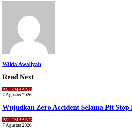
Facebook
Twitter
LinkedIn
Pinterest
Reddit
Messenger
Messenger
WhatsApp
Telegram
Share
Print
via
Email
Wilda Awaliyah
Read Next
PALEMBANG
7 Agustus 2026
Wujudkan Zero Accident Selama Pit Stop 
PALEMBANG
7 Agustus 2026