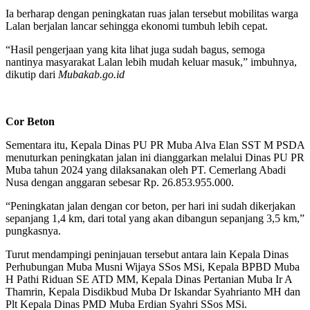
Ia berharap dengan peningkatan ruas jalan tersebut mobilitas warga
Lalan berjalan lancar sehingga ekonomi tumbuh lebih cepat.
“Hasil pengerjaan yang kita lihat juga sudah bagus, semoga
nantinya masyarakat Lalan lebih mudah keluar masuk,” imbuhnya,
dikutip dari
Mubakab.go.id
Cor Beton
Sementara itu, Kepala Dinas PU PR Muba Alva Elan SST M PSDA
menuturkan peningkatan jalan ini dianggarkan melalui Dinas PU PR
Muba tahun 2024 yang dilaksanakan oleh PT. Cemerlang Abadi
Nusa dengan anggaran sebesar Rp. 26.853.955.000.
“Peningkatan jalan dengan cor beton, per hari ini sudah dikerjakan
sepanjang 1,4 km, dari total yang akan dibangun sepanjang 3,5 km,”
pungkasnya.
Turut mendampingi peninjauan tersebut antara lain Kepala Dinas
Perhubungan Muba Musni Wijaya SSos MSi, Kepala BPBD Muba
H Pathi Riduan SE ATD MM, Kepala Dinas Pertanian Muba Ir A
Thamrin, Kepala Disdikbud Muba Dr Iskandar Syahrianto MH dan
Plt Kepala Dinas PMD Muba Erdian Syahri SSos MSi.