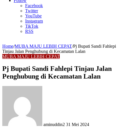
Article
Follow
Facebook
Twitter
YouTube
Instagram
TikTok
RSS
Home
/
MUBA MAJU LEBIH CEPAT
/
Pj Bupati Sandi Fahlepi
Tinjau Jalan Penghubung di Kecamatan Lalan
MUBA MAJU LEBIH CEPAT
Pj Bupati Sandi Fahlepi Tinjau Jalan
Penghubung di Kecamatan Lalan
Send
an
email
aminuddin2
31 Mei 2024