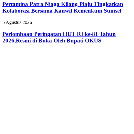
Niaga
Pertamina Patra Niaga Kilang Plaju Tingkatkan
OKUS
Kilang
Perkuat
Kolaborasi Bersama Kanwil Kemenkum Sumsel
Plaju
Kolaborasi
Tingkatkan
dengan
Perlombaan
5 Agustus 2026
Kolaborasi
Pemprov
Peringatan
Bersama
Sumsel
HUT
Perlombaan Peringatan HUT RI ke-81 Tahun
Kanwil
RI
2026,Resmi di Buka Oleh Bupati OKUS
Kemenkum
ke-
Sumsel
81
Tahun
2026,Resmi
di
Buka
Oleh
Bupati
OKUS