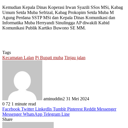
Kemudian Kepala Dinas Koperasi Irwan Syazili SSos MSi, Kabag
Umum Setda Muba Sefrizal, Kabag Prokopim Setda Muba M
Agung Perdana SSTP MSi dan Kepala Dinas Komunikasi dan
Informatika Muba Herryandi Sinulingga AP diwakili Kabid
Komunikasi Publik Kartiko Buwono SE MM.
Tags
Kecamatan Lalan
Pj Bupati muba
Tinjau jalan
Send
an
email
aminuddin2
31 Mei 2024
0
72
1 minute read
Facebook
Twitter
LinkedIn
Tumblr
Pinterest
Reddit
Messenger
Messenger
WhatsApp
Telegram
Line
Share
Facebook
Twitter
LinkedIn
Pinterest
Reddit
Messenger
Messenger
WhatsApp
Telegram
Share
Print