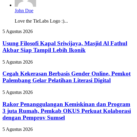
John Doe
Love the TieLabs Logo :)...
Usung
5 Agustus 2026
Filosofi
Kapal
Usung Filosofi Kapal Sriwijaya, Masjid Al Fathul
Sriwijaya,
Akbar Siap Tampil Lebih Ikonik
Masjid
Al
Cegah
5 Agustus 2026
Fathul
Kekerasan
Akbar
Berbasis
Cegah Kekerasan Berbasis Gender Online, Pemkot
Siap
Gender
Palembang Gelar Pelatihan Literasi Digital
Tampil
Online,
Lebih
Pemkot
Ikonik
Rakor
5 Agustus 2026
Palembang
Penanggulangan
Gelar
Kemiskinan
Rakor Penanggulangan Kemiskinan dan Program
Pelatihan
dan
3 juta Rumah, Pemkab OKUS Perkuat Kolaborasi
Literasi
Program
Digital
dengan Pemprov Sumsel
3
juta
Pertamina
5 Agustus 2026
Rumah,
Patra
Pemkab