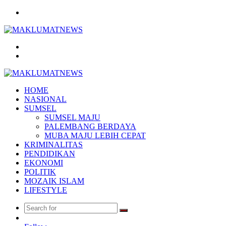
Menu
Search
for
Log
In
HOME
NASIONAL
SUMSEL
SUMSEL MAJU
PALEMBANG BERDAYA
MUBA MAJU LEBIH CEPAT
KRIMINALITAS
PENDIDIKAN
EKONOMI
POLITIK
MOZAIK ISLAM
LIFESTYLE
Search
Random
for