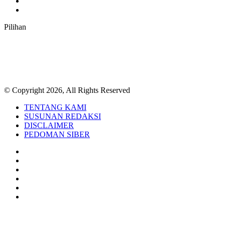
TikTok
RSS
Pilihan
© Copyright 2026, All Rights Reserved
TENTANG KAMI
SUSUNAN REDAKSI
DISCLAIMER
PEDOMAN SIBER
Facebook
Twitter
YouTube
Instagram
TikTok
RSS
Back
to