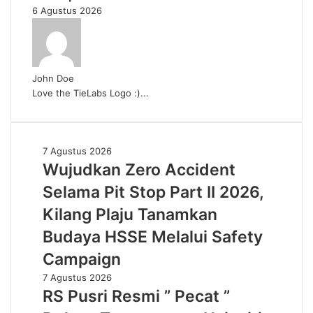
6 Agustus 2026
John Doe
Love the TieLabs Logo :)...
Wujudkan
7 Agustus 2026
Zero
Wujudkan Zero Accident
Accident
Selama Pit Stop Part II 2026,
Selama
Pit
Kilang Plaju Tanamkan
Stop
Budaya HSSE Melalui Safety
Part
II
Campaign
2026,
RS
7 Agustus 2026
Kilang
Pusri
RS Pusri Resmi ” Pecat ”
Plaju
Resmi
Tanamkan