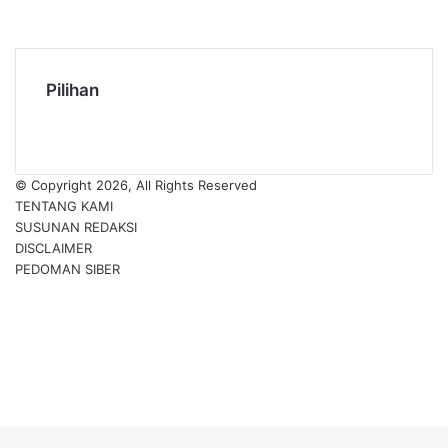
TikTok
RSS
Pilihan
© Copyright 2026, All Rights Reserved
TENTANG KAMI
SUSUNAN REDAKSI
DISCLAIMER
PEDOMAN SIBER
Facebook
Twitter
YouTube
Instagram
TikTok
RSS
Back
to