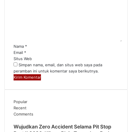
o
m
e
n
t
a
r
*
Nama
*
Email
*
Situs Web
Simpan nama, email, dan situs web saya pada
peramban ini untuk komentar saya berikutnya.
Popular
Recent
Comments
Wujudkan Zero Accident Selama Pit Stop