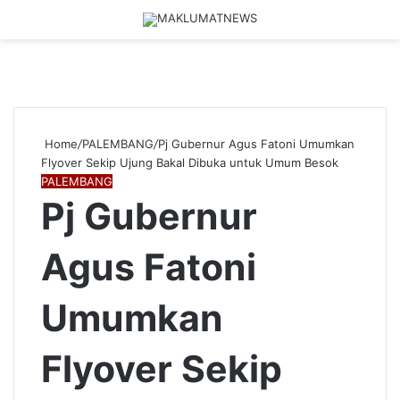
Menu
Log
S
In
fo
Home
/
PALEMBANG
/
Pj Gubernur Agus Fatoni Umumkan
Flyover Sekip Ujung Bakal Dibuka untuk Umum Besok
PALEMBANG
Pj Gubernur
Agus Fatoni
Umumkan
Flyover Sekip