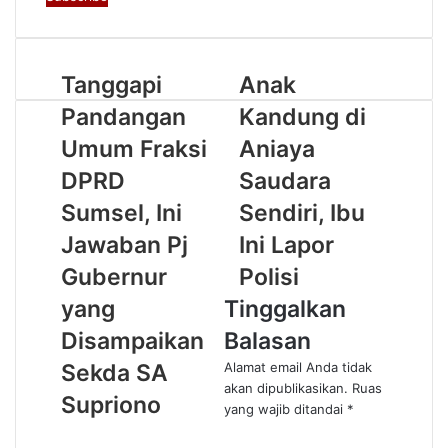
Email
address
Tanggapi
Anak
Pandangan
Kandung di
Umum Fraksi
Aniaya
DPRD
Saudara
Sumsel, Ini
Sendiri, Ibu
Jawaban Pj
Ini Lapor
Gubernur
Polisi
yang
Tinggalkan
Disampaikan
Balasan
Sekda SA
Alamat email Anda tidak
akan dipublikasikan.
Ruas
Supriono
yang wajib ditandai
*
K