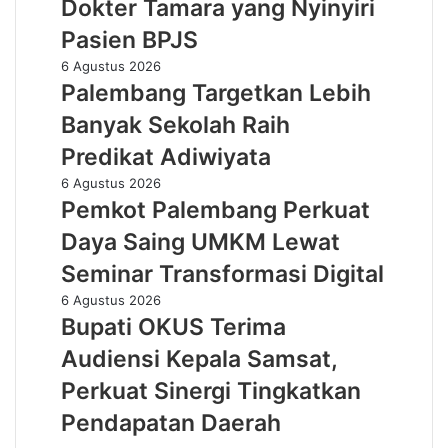
Dokter Tamara yang Nyinyiri
”
Budaya
Pecat
Pasien BPJS
HSSE
”
Melalui
Palembang
6 Agustus 2026
Dokter
Safety
Targetkan
Palembang Targetkan Lebih
Tamara
Campaign
Lebih
yang
Banyak Sekolah Raih
Banyak
Nyinyiri
Sekolah
Predikat Adiwiyata
Pasien
Raih
BPJS
Pemkot
6 Agustus 2026
Predikat
Palembang
Pemkot Palembang Perkuat
Adiwiyata
Perkuat
Daya Saing UMKM Lewat
Daya
Saing
Seminar Transformasi Digital
UMKM
Bupati
6 Agustus 2026
Lewat
OKUS
Bupati OKUS Terima
Seminar
Terima
Transformasi
Audiensi Kepala Samsat,
Audiensi
Digital
Kepala
Perkuat Sinergi Tingkatkan
Samsat,
Pendapatan Daerah
Perkuat
Sinergi