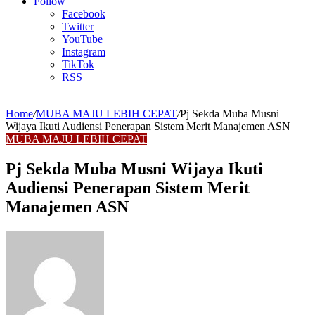
Article
Follow
Facebook
Twitter
YouTube
Instagram
TikTok
RSS
Home
/
MUBA MAJU LEBIH CEPAT
/
Pj Sekda Muba Musni
Wijaya Ikuti Audiensi Penerapan Sistem Merit Manajemen ASN
MUBA MAJU LEBIH CEPAT
Pj Sekda Muba Musni Wijaya Ikuti
Audiensi Penerapan Sistem Merit
Manajemen ASN
Send
an
email