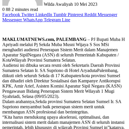
Wilda Awaliyah
10 Mei 2023
0
88
2 minutes read
Facebook
Twitter
LinkedIn
Tumblr
Pinterest
Reddit
Messenger
Messenger
WhatsApp
Telegram
Line
MAKLUMATNEWS.com, PALEMBANG
– PJ Bupati Muba H
Apriyadi melalui Pj Sekda Muba Musni Wijaya S Sos MSi
menghadiri audiensi Penerapan Sistem Merit dalam Manajemen
Aparatur SipilNegara (ASN) di seluruh Pemerintah Kabupaten /
KotaWilayah Provinsi Sumatera Selatan.
Audiensi ini dibuka secara resmi oleh Sekretaris Daerah Provinsi
Sumatera Selatan Ir. SA Supriono di Hotel AryadutaPalembang,
diikuti oleh seluruh Sekda di 17 Kabupaten/kota provinsi Sumsel
dan dihadiri oleh Direktur Sosialisasi dan Kampanye Antikorupsi
KPK, Amir Arief, Asisten Komisi Aparatur Sipil Negara (KASN)
Pengawasan Bidang Penerapan Sistem Merit Wilayah 1 Mugi
Syahriadi, Selasa (09/05/2023).
Dalam arahannya,Sekda provinsi Sumatera Selatan Sumsel Ir. SA
Supriono menyambut baik penerapan sistem merit untuk
membangun ASN profesional dan berintegritas.
“Kita harus mendukung upaya akselerasi, optimalisasi, dan
internalisasi sistem merit dalam manajemen ASN di seluruh instansi
pemerintah, lebih khususny di wilayah Provinsi Sumsel in”katanya.