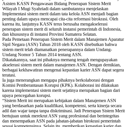
Asisten KASN Pengawasan Bidang Penerapan Sistem Merit
Wilayah I Mugi Syahriadi dalam sambutannya menjelaskan
Implementasi sistem merit dalam tata kelola ASN menjadi bagian
penting dalam upaya mencapai cita-cita reformasi birokrasi. Oleh
karena itu, lanjutnya KASN terus berusaha mengakselerasi
penerapan sistem merit di seluruh instansi pemerintah di Indonesia,
dan khususnya di instansi Provinsi Sumatera Selatan.
Pada Pemetaan Penerapan Sistem Merit dalam Manajemen Aparatur
Sipil Negara (ASN) Tahun 2018 oleh KASN disebutkan bahwa
sistem merit telah diamanatkan penerapannya dalam Undang-
Undang Nomor 5 Tahun 2014 tentang ASN.
Dikatakannya, saat ini pihaknya memang tengah mengupayakan
akselerasi sistem merit dalam manajemen ASN. Dengan demikian,
berbagai kekhawatiran mengenai kepastian karier ASN dapat segera
teratasi.
Ia juga menerangkan mengapa pihaknya berkolaborasi dengan
Komisi Pemberantasan Korupsi (KPK). Kolaborasi ini dilakukan
karena implementasi sistem merit sejatinya merupakan bagian dari
upaya pencegahan korupsi.
“Sistem Merit ini merupakan kebijakan dalam Manajemen ASN
yang berdasarkan pada kualifikasi, kompetensi, serta kinerja secara
adil dan wajar tanpa tanpa diskriminasi. Jadi Penerapan Sistem Merit
bertujuan untuk merekrut ASN yang profesional dan berintegritas
dan menempatkan ASN pada jabatan-jabatan birokrasi pemerintah
sesuai kompetensinya. Selain itu, memberikan kepastian karier dan