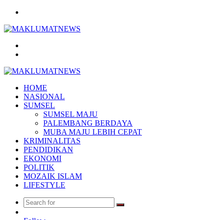
Menu
Search
for
Log
In
HOME
NASIONAL
SUMSEL
SUMSEL MAJU
PALEMBANG BERDAYA
MUBA MAJU LEBIH CEPAT
KRIMINALITAS
PENDIDIKAN
EKONOMI
POLITIK
MOZAIK ISLAM
LIFESTYLE
Search
Random
for