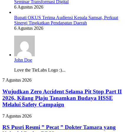
Seminar Transformasi Digital
6 Agustus 2026
Bupati OKUS Terima Audiensi Kepala Samsat, Perkuat
Sinergi Tingkatkan Pendapatan Daerah
6 Agustus 2026
John Doe
Love the TieLabs Logo :)...
Wujudkan
7 Agustus 2026
Zero
Accident
Wujudkan Zero Accident Selama Pit Stop Part II
Selama
2026, Kilang Plaju Tanamkan Budaya HSSE
Pit
Melalui Safety Campaign
Stop
Part
RS
7 Agustus 2026
II
Pusri
2026,
Resmi
RS Pusri Resmi ” Pecat ” Dokter Tamara yang
Kilang
”