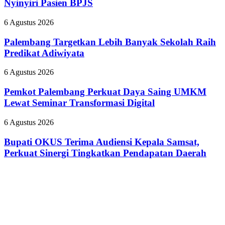
Plaju
Nyinyiri Pasien BPJS
Pecat
Tanamkan
”
Budaya
Palembang
6 Agustus 2026
Dokter
HSSE
Targetkan
Tamara
Melalui
Lebih
Palembang Targetkan Lebih Banyak Sekolah Raih
yang
Safety
Banyak
Predikat Adiwiyata
Nyinyiri
Campaign
Sekolah
Pasien
Raih
BPJS
Pemkot
6 Agustus 2026
Predikat
Palembang
Adiwiyata
Perkuat
Pemkot Palembang Perkuat Daya Saing UMKM
Daya
Lewat Seminar Transformasi Digital
Saing
UMKM
Bupati
6 Agustus 2026
Lewat
OKUS
Seminar
Terima
Bupati OKUS Terima Audiensi Kepala Samsat,
Transformasi
Audiensi
Perkuat Sinergi Tingkatkan Pendapatan Daerah
Digital
Kepala
Samsat,
Perkuat
Sinergi
Tingkatkan
Pendapatan
Daerah