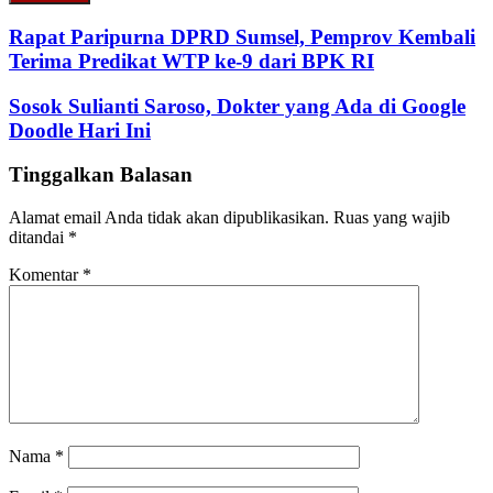
Email
address
Rapat Paripurna DPRD Sumsel, Pemprov Kembali
Terima Predikat WTP ke-9 dari BPK RI
Sosok Sulianti Saroso, Dokter yang Ada di Google
Doodle Hari Ini
Tinggalkan Balasan
Alamat email Anda tidak akan dipublikasikan.
Ruas yang wajib
ditandai
*
Komentar
*
Nama
*