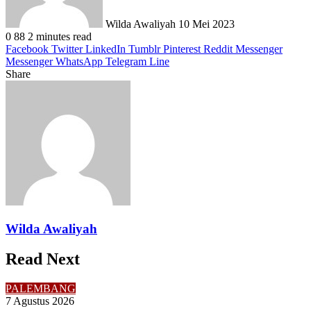
Wilda Awaliyah
10 Mei 2023
0
88
2 minutes read
Facebook
Twitter
LinkedIn
Tumblr
Pinterest
Reddit
Messenger
Messenger
WhatsApp
Telegram
Line
Share
Facebook
Twitter
LinkedIn
Pinterest
Reddit
Messenger
Messenger
WhatsApp
Telegram
Share
Print
via
Email
Wilda Awaliyah
Read Next
PALEMBANG
7 Agustus 2026