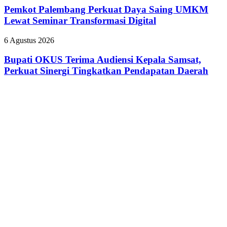
Adiwiyata
Perkuat
Pemkot Palembang Perkuat Daya Saing UMKM
Daya
Lewat Seminar Transformasi Digital
Saing
UMKM
Bupati
6 Agustus 2026
Lewat
OKUS
Seminar
Terima
Bupati OKUS Terima Audiensi Kepala Samsat,
Transformasi
Audiensi
Perkuat Sinergi Tingkatkan Pendapatan Daerah
Digital
Kepala
Samsat,
Perkuat
Sinergi
Tingkatkan
Pendapatan
Daerah