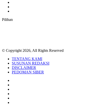
Instagram
TikTok
RSS
Pilihan
© Copyright 2026, All Rights Reserved
TENTANG KAMI
SUSUNAN REDAKSI
DISCLAIMER
PEDOMAN SIBER
Facebook
Twitter
YouTube
Instagram
TikTok
RSS