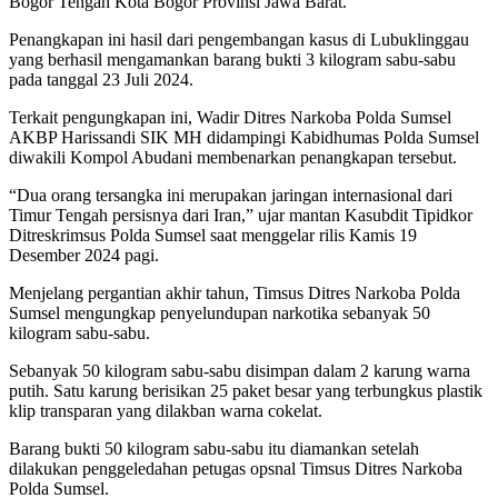
Bogor Tengah Kota Bogor Provinsi Jawa Barat.
Penangkapan ini hasil dari pengembangan kasus di Lubuklinggau
yang berhasil mengamankan barang bukti 3 kilogram sabu-sabu
pada tanggal 23 Juli 2024.
Terkait pengungkapan ini, Wadir Ditres Narkoba Polda Sumsel
AKBP Harissandi SIK MH didampingi Kabidhumas Polda Sumsel
diwakili Kompol Abudani membenarkan penangkapan tersebut.
“Dua orang tersangka ini merupakan jaringan internasional dari
Timur Tengah persisnya dari Iran,” ujar mantan Kasubdit Tipidkor
Ditreskrimsus Polda Sumsel saat menggelar rilis Kamis 19
Desember 2024 pagi.
Menjelang pergantian akhir tahun, Timsus Ditres Narkoba Polda
Sumsel mengungkap penyelundupan narkotika sebanyak 50
kilogram sabu-sabu.
Sebanyak 50 kilogram sabu-sabu disimpan dalam 2 karung warna
putih. Satu karung berisikan 25 paket besar yang terbungkus plastik
klip transparan yang dilakban warna cokelat.
Barang bukti 50 kilogram sabu-sabu itu diamankan setelah
dilakukan penggeledahan petugas opsnal Timsus Ditres Narkoba
Polda Sumsel.