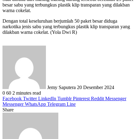
besar sabu yang terbungkus plastik klip transparan yang dilakban
warna cokelat.
Dengan total keseluruhan berjumlah 50 paket besar diduga
narkotika jenis sabu yang terbungkus plastik klip transparan yang
dilakban warna cokelat. (Yola Dwi R)
Send
an
email
Jemy Saputera
20 Desember 2024
0
60
2 minutes read
Facebook
Twitter
LinkedIn
Tumblr
Pinterest
Reddit
Messenger
Messenger
WhatsApp
Telegram
Line
Share
Facebook
Twitter
LinkedIn
Pinterest
Reddit
Messenger
Messenger
WhatsApp
Telegram
Share
Print
via
Email