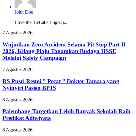
John Doe
Love the TieLabs Logo :)...
Wujudkan
7 Agustus 2026
Zero
Accident
Wujudkan Zero Accident Selama Pit Stop Part II
Selama
2026, Kilang Plaju Tanamkan Budaya HSSE
Pit
Melalui Safety Campaign
Stop
Part
RS
7 Agustus 2026
II
Pusri
2026,
Resmi
RS Pusri Resmi ” Pecat ” Dokter Tamara yang
Kilang
”
Plaju
Nyinyiri Pasien BPJS
Pecat
Tanamkan
”
Budaya
Palembang
6 Agustus 2026
Dokter
HSSE
Targetkan
Tamara
Melalui
Lebih
Palembang Targetkan Lebih Banyak Sekolah Raih
yang
Safety
Banyak
Predikat Adiwiyata
Nyinyiri
Campaign
Sekolah
Pasien
Raih
BPJS
Pemkot
6 Agustus 2026
Predikat
Palembang