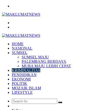
Menu
Search
for
Log
In
HOME
NASIONAL
SUMSEL
SUMSEL MAJU
PALEMBANG BERDAYA
MUBA MAJU LEBIH CEPAT
KRIMINALITAS
PENDIDIKAN
EKONOMI
POLITIK
MOZAIK ISLAM
LIFESTYLE
Search
Random
for