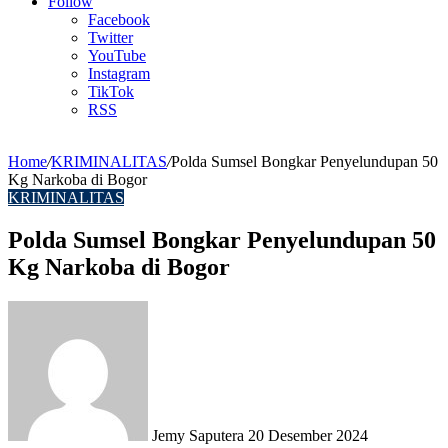
Article
Follow
Facebook
Twitter
YouTube
Instagram
TikTok
RSS
Home
/
KRIMINALITAS
/
Polda Sumsel Bongkar Penyelundupan 50
Kg Narkoba di Bogor
KRIMINALITAS
Polda Sumsel Bongkar Penyelundupan 50
Kg Narkoba di Bogor
Send
an
email
Jemy Saputera
20 Desember 2024