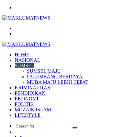
Menu
Search
for
Log
In
HOME
NASIONAL
SUMSEL
SUMSEL MAJU
PALEMBANG BERDAYA
MUBA MAJU LEBIH CEPAT
KRIMINALITAS
PENDIDIKAN
EKONOMI
POLITIK
MOZAIK ISLAM
LIFESTYLE
Search
Random
for