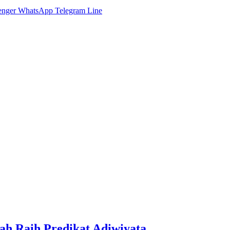
enger
WhatsApp
Telegram
Line
ah Raih Predikat Adiwiyata