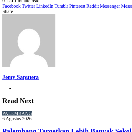
0
120
1 minute read
Facebook
Twitter
LinkedIn
Tumblr
Pinterest
Reddit
Messenger
Mess
Share
Facebook
Twitter
LinkedIn
Pinterest
Reddit
Messenger
Messenger
WhatsApp
Telegram
Share
Print
via
Email
Jemy Saputera
Website
Read Next
PALEMBANG
6 Agustus 2026
Palembang Targetkan Lebih Banyak Sekol