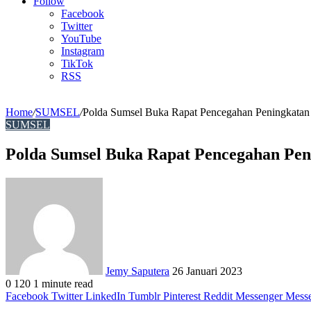
Article
Follow
Facebook
Twitter
YouTube
Instagram
TikTok
RSS
Home
/
SUMSEL
/
Polda Sumsel Buka Rapat Pencegahan Peningkatan 
SUMSEL
Polda Sumsel Buka Rapat Pencegahan Pen
Send
an
email
Jemy Saputera
26 Januari 2023
0
120
1 minute read
Facebook
Twitter
LinkedIn
Tumblr
Pinterest
Reddit
Messenger
Mess