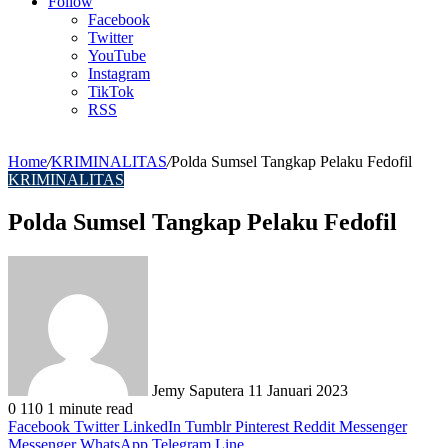
Article
Follow
Facebook
Twitter
YouTube
Instagram
TikTok
RSS
Home
/
KRIMINALITAS
/
Polda Sumsel Tangkap Pelaku Fedofil
KRIMINALITAS
Polda Sumsel Tangkap Pelaku Fedofil
Send
an
email
Jemy Saputera
11 Januari 2023
0
110
1 minute read
Facebook
Twitter
LinkedIn
Tumblr
Pinterest
Reddit
Messenger
Messenger
WhatsApp
Telegram
Line