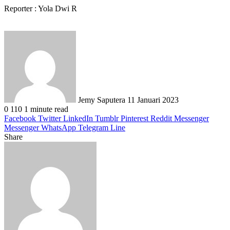
Reporter : Yola Dwi R
Send
an
email
Jemy Saputera
11 Januari 2023
0
110
1 minute read
Facebook
Twitter
LinkedIn
Tumblr
Pinterest
Reddit
Messenger
Messenger
WhatsApp
Telegram
Line
Share
Facebook
Twitter
LinkedIn
Pinterest
Reddit
Messenger
Messenger
WhatsApp
Telegram
Share
Print
via
Email