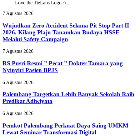
Love the TieLabs Logo :)...
Wujudkan
7 Agustus 2026
Zero
Accident
Wujudkan Zero Accident Selama Pit Stop Part II
Selama
2026, Kilang Plaju Tanamkan Budaya HSSE
Pit
Melalui Safety Campaign
Stop
Part
RS
7 Agustus 2026
II
Pusri
2026,
Resmi
RS Pusri Resmi ” Pecat ” Dokter Tamara yang
Kilang
”
Plaju
Nyinyiri Pasien BPJS
Pecat
Tanamkan
”
Budaya
Palembang
6 Agustus 2026
Dokter
HSSE
Targetkan
Tamara
Melalui
Lebih
Palembang Targetkan Lebih Banyak Sekolah Raih
yang
Safety
Banyak
Predikat Adiwiyata
Nyinyiri
Campaign
Sekolah
Pasien
Raih
BPJS
Pemkot
6 Agustus 2026
Predikat
Palembang
Adiwiyata
Perkuat
Pemkot Palembang Perkuat Daya Saing UMKM
Daya
Lewat Seminar Transformasi Digital
Saing