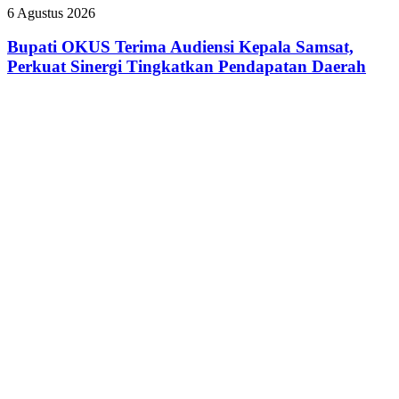
UMKM
Bupati
6 Agustus 2026
Lewat
OKUS
Seminar
Terima
Bupati OKUS Terima Audiensi Kepala Samsat,
Transformasi
Audiensi
Perkuat Sinergi Tingkatkan Pendapatan Daerah
Digital
Kepala
Samsat,
Perkuat
Sinergi
Tingkatkan
Pendapatan
Daerah