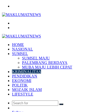
Menu
Search
for
Log
In
HOME
NASIONAL
SUMSEL
SUMSEL MAJU
PALEMBANG BERDAYA
MUBA MAJU LEBIH CEPAT
KRIMINALITAS
PENDIDIKAN
EKONOMI
POLITIK
MOZAIK ISLAM
LIFESTYLE
Search
Random
for