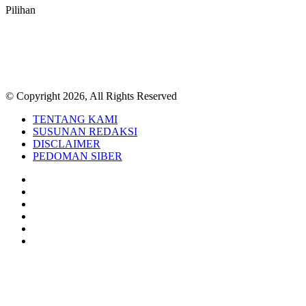
Pilihan
© Copyright 2026, All Rights Reserved
TENTANG KAMI
SUSUNAN REDAKSI
DISCLAIMER
PEDOMAN SIBER
Facebook
Twitter
YouTube
Instagram
TikTok
RSS
Back
to
top
button