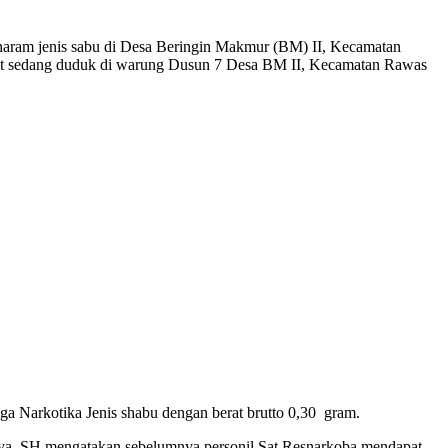
am jenis sabu di Desa Beringin Makmur (BM) II, Kecamatan
saat sedang duduk di warung Dusun 7 Desa BM II, Kecamatan Rawas
duga Narkotika Jenis shabu dengan berat brutto 0,30 gram.
ya, SH mengatakan sebelumnya personil Sat Resnarkoba mendapat