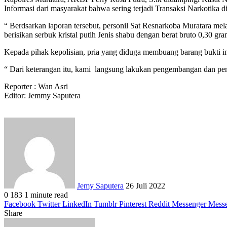
Informasi dari masyarakat bahwa sering terjadi Transaksi Narkotika
“ Berdsarkan laporan tersebut, personil Sat Resnarkoba Muratara mel
berisikan serbuk kristal putih Jenis shabu dengan berat bruto 0,30 
Kepada pihak kepolisian, pria yang diduga membuang barang bukti i
“ Dari keterangan itu, kami langsung lakukan pengembangan dan pen
Reporter : Wan Asri
Editor: Jemmy Saputera
Send
an
email
Jemy Saputera
26 Juli 2022
0
183
1 minute read
Facebook
Twitter
LinkedIn
Tumblr
Pinterest
Reddit
Messenger
Mess
Share
Facebook
Twitter
LinkedIn
Pinterest
Reddit
Messenger
Messenger
WhatsApp
Telegram
Share
Print