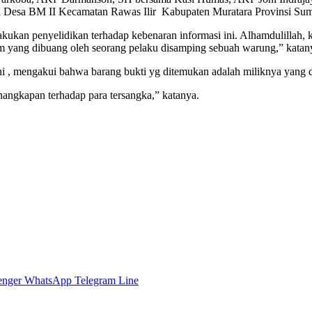
 di Desa BM II Kecamatan Rawas Ilir Kabupaten Muratara Provinsi Sum
akukan penyelidikan terhadap kebenaran informasi ini. Alhamdulillah, k
gram yang dibuang oleh seorang pelaku disamping sebuah warung,” katan
ni , mengakui bahwa barang bukti yg ditemukan adalah miliknya yang d
angkapan terhadap para tersangka,” katanya.
enger
WhatsApp
Telegram
Line