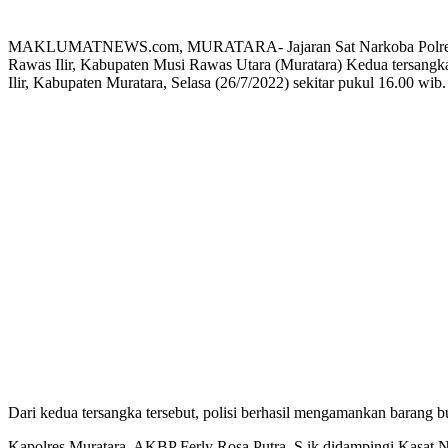
MAKLUMATNEWS.com, MURATARA- Jajaran Sat Narkoba Polres Murat
Rawas Ilir, Kabupaten Musi Rawas Utara (Muratara) Kedua tersangk
Ilir, Kabupaten Muratara, Selasa (26/7/2022) sekitar pukul 16.00 wib.
Dari kedua tersangka tersebut, polisi berhasil mengamankan barang buk
Kapolres Muratara, AKBP Ferly Rosa Putra, S.ik didampingi Kasat