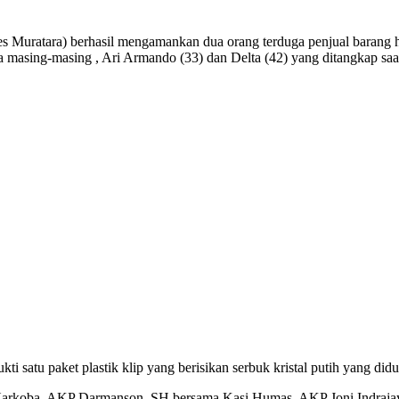
ara) berhasil mengamankan dua orang terduga penjual barang har
a masing-masing , Ari Armando (33) dan Delta (42) yang ditangkap 
ti satu paket plastik klip yang berisikan serbuk kristal putih yang di
 Narkoba, AKP Darmanson, SH bersama Kasi Humas, AKP Joni Indraja