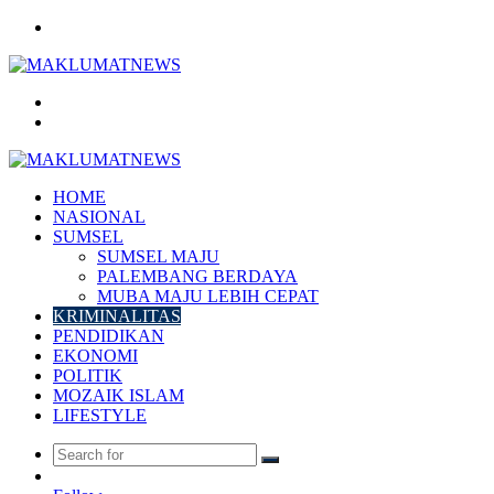
Menu
Search
for
Log
In
HOME
NASIONAL
SUMSEL
SUMSEL MAJU
PALEMBANG BERDAYA
MUBA MAJU LEBIH CEPAT
KRIMINALITAS
PENDIDIKAN
EKONOMI
POLITIK
MOZAIK ISLAM
LIFESTYLE
Search
Random
for