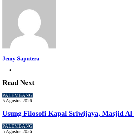
via
Email
Jemy Saputera
Website
Read Next
PALEMBANG
5 Agustus 2026
Usung Filosofi Kapal Sriwijaya, Masjid A
PALEMBANG
5 Agustus 2026