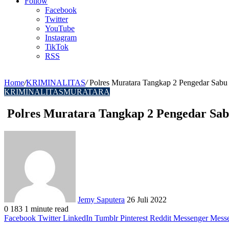
Article
Follow
Facebook
Twitter
YouTube
Instagram
TikTok
RSS
Home
/
KRIMINALITAS
/
Polres Muratara Tangkap 2 Pengedar Sabu
KRIMINALITAS
MURATARA
Polres Muratara Tangkap 2 Pengedar Sa
Send
an
email
Jemy Saputera
26 Juli 2022
0
183
1 minute read
Facebook
Twitter
LinkedIn
Tumblr
Pinterest
Reddit
Messenger
Mess