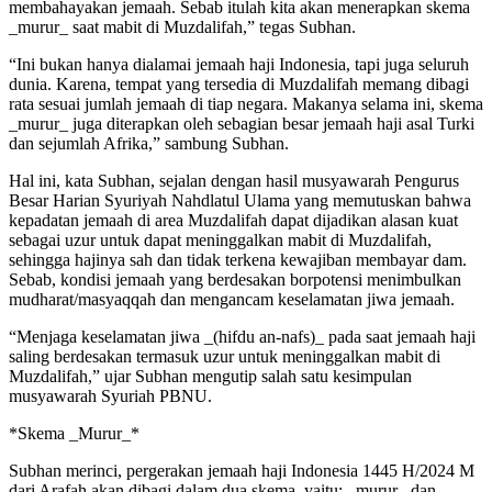
membahayakan jemaah. Sebab itulah kita akan menerapkan skema
_murur_ saat mabit di Muzdalifah,” tegas Subhan.
“Ini bukan hanya dialamai jemaah haji Indonesia, tapi juga seluruh
dunia. Karena, tempat yang tersedia di Muzdalifah memang dibagi
rata sesuai jumlah jemaah di tiap negara. Makanya selama ini, skema
_murur_ juga diterapkan oleh sebagian besar jemaah haji asal Turki
dan sejumlah Afrika,” sambung Subhan.
Hal ini, kata Subhan, sejalan dengan hasil musyawarah Pengurus
Besar Harian Syuriyah Nahdlatul Ulama yang memutuskan bahwa
kepadatan jemaah di area Muzdalifah dapat dijadikan alasan kuat
sebagai uzur untuk dapat meninggalkan mabit di Muzdalifah,
sehingga hajinya sah dan tidak terkena kewajiban membayar dam.
Sebab, kondisi jemaah yang berdesakan borpotensi menimbulkan
mudharat/masyaqqah dan mengancam keselamatan jiwa jemaah.
“Menjaga keselamatan jiwa _(hifdu an-nafs)_ pada saat jemaah haji
saling berdesakan termasuk uzur untuk meninggalkan mabit di
Muzdalifah,” ujar Subhan mengutip salah satu kesimpulan
musyawarah Syuriah PBNU.
*Skema _Murur_*
Subhan merinci, pergerakan jemaah haji Indonesia 1445 H/2024 M
dari Arafah akan dibagi dalam dua skema, yaitu: _murur_ dan