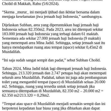
Cholid di Makkah, Rabu (5/6/2024).
“Skema _murur_ ini menjadi ijtihad dan ikhtiar bersama dalam
menjaga keselamatan jiwa jemaah haji Indonesia,” sambungnya.
Dijelaskan Subhan, area yang diperuntukkan bagi jemaah haji
Indonesia seluas 82.350m2. Pada 2023, area ini ditempati sekitar
183.000 jemaah haji Indonesia yang terbagi dalam 61 maktab.
Sementara ada sekitar 27.000 jemaah haji Indonesia (9 maktab)
yang menempati area Mina Jadid. Sehingga, setiap jemaah saat itu
hanya mendapatkan ruang atau tempat (space) sekitar 0,45m2 di
Muzdalifah.
“Ini saja sudah sangat sempit dan padat,” sebut Subhan Cholid.
Tahun 2024, Mina Jadid tidak lagi ditempati jemaah haji Indonesia.
Sehingga, 213.320 jemaah dan 2.747 petugas haji akan menempati
seluruh area Muzdalifah. Padahal, tahun ini juga ada pembangunan
toilet yang mengambil tempat (space) di Muzdalifah seluas 20.000
m2. Sehingga, ruang yang tersedia untuk setiap jemaah jika
semuanya ditempatkan di Muzdalifah, 82.350 m2 – 20.000 m2 =
62.350 m2/213.320 = 0,29m2.
“Tempat atau space di Muzdalifah menjadi semakin sempit dan ini
berpotensi kepadatan luar biasa yang jika dibiarkan akan dapat