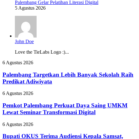
Palembang Gelar Pelatihan Literasi Digital
5 Agustus 2026
John Doe
Love the TieLabs Logo :)...
Palembang
6 Agustus 2026
Targetkan
Lebih
Palembang Targetkan Lebih Banyak Sekolah Raih
Banyak
Predikat Adiwiyata
Sekolah
Raih
Pemkot
6 Agustus 2026
Predikat
Palembang
Adiwiyata
Perkuat
Pemkot Palembang Perkuat Daya Saing UMKM
Daya
Lewat Seminar Transformasi Digital
Saing
UMKM
Bupati
6 Agustus 2026
Lewat
OKUS
Seminar
Terima
Bupati OKUS Terima Audiensi Kepala Samsat,
Transformasi