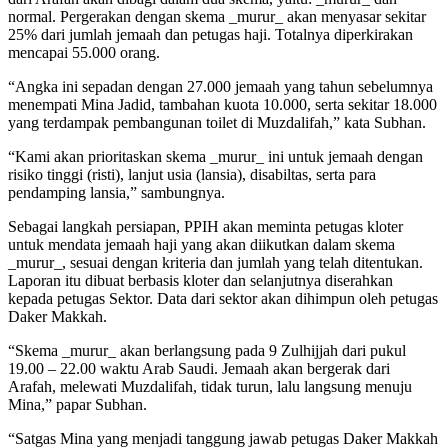
normal. Pergerakan dengan skema _murur_ akan menyasar sekitar
25% dari jumlah jemaah dan petugas haji. Totalnya diperkirakan
mencapai 55.000 orang.
“Angka ini sepadan dengan 27.000 jemaah yang tahun sebelumnya
menempati Mina Jadid, tambahan kuota 10.000, serta sekitar 18.000
yang terdampak pembangunan toilet di Muzdalifah,” kata Subhan.
“Kami akan prioritaskan skema _murur_ ini untuk jemaah dengan
risiko tinggi (risti), lanjut usia (lansia), disabiltas, serta para
pendamping lansia,” sambungnya.
Sebagai langkah persiapan, PPIH akan meminta petugas kloter
untuk mendata jemaah haji yang akan diikutkan dalam skema
_murur_, sesuai dengan kriteria dan jumlah yang telah ditentukan.
Laporan itu dibuat berbasis kloter dan selanjutnya diserahkan
kepada petugas Sektor. Data dari sektor akan dihimpun oleh petugas
Daker Makkah.
“Skema _murur_ akan berlangsung pada 9 Zulhijjah dari pukul
19.00 – 22.00 waktu Arab Saudi. Jemaah akan bergerak dari
Arafah, melewati Muzdalifah, tidak turun, lalu langsung menuju
Mina,” papar Subhan.
“Satgas Mina yang menjadi tanggung jawab petugas Daker Makkah