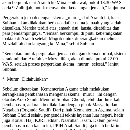
akan bergerak dari Arafah ke Mina lebih awal, pukul 13.30 WAS
pada 9 Zulhijjah, untuk menyambut kedatangan jemaah,” lanjutnya.
Pergerakan jemaah dengan skema _murur_ dari Arafah ini, kata
Subhan, akan dilakukan berbasis daftar nama jemaah yang sudah
diusulkan. Mereka terdiri atas jemaah risti, lansia, disabilitas dan
para pendampingnya. “Jemaah berkumpul di pintu keberangkatan
maktab di Arafah setelah Magrib untuk diberangkatkan melintas
Muzdalifah dan langsung ke Mina,” sebut Subhan.
“Sementara untuk pergerakan jemaah dengan skema normal, sistem
taraddudi dari Arafah ke Muzdalifah, akan dimulai pukul 22.00
WAS, setelah proses pergerakan skema _murur_ selesai,” lanjut
Subhan.
*_Murur_ Didahulukan*
Sebelum ditetapkan, Kementerian Agama telah melakukan
serangkaian pembahasan mengenai skema _murur_ ini dengan
otoritas Arab Saudi. Menurut Subhan Cholid, lebih dari lima kali
pembahasan, antara lain dilakukan dengan pihak Masyariq dan
Naqabah (Organda Saudi). Dari pihak Kementerian Agama, selain
Subhan Cholid selaku pengendali teknis layanan luar negeri, hadir
juga Konsul Haji KJRI Jeddah, Nasrullah Jasam. Dalam proses
pembahasan dan kajian ini, PPIH Arab Saudi juga telah berkirim