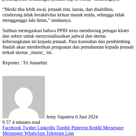
“Meski tiba lebih awal, jemaah risti, lansia, dan disabilitas,
cenderung tidak beraktivitas keluar masuk tenda, sehingga tidak
mengganggu lalu lintas,” tandasnya.
Subhan menegaskan bahwa PPIH terus mendorong petugas kloter
dan sektor untuk menyosialisasikan jadwal dan skema
keberangkatan ini kepada jemaah. Para konsultan dan pembimbing
ibadah akan memberikan penguatan dan pemahaman kepada jemaah
terkait skema _murur_ ini.
Reporter : Tri Jumartini
Send
an
email
Jemy Saputera
6 Juni 2024
0
57
4 minutes read
Facebook
Twitter
LinkedIn
Tumblr
Pinterest
Reddit
Messenger
Messenger
WhatsApp
Telegram
Line