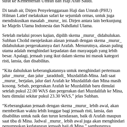
surat ke Kementerian Umrah dan Haji Arab Saudi.
Di tanah air, Dirjen Penyelenggaraan Haji dan Umrah (PHU)
Hilman Latief melakukan safari ke sejumlah ormas, untuk juga
mendiskusikan masalah _murur_ ini. Dirjen antara lain berkunjung
ke Majelis Ulama Indonesia dan Nahdlatul Ulama.
Setelah melalui proses kajian, dipilih skema _murur_ didahulukan.
Subhan Cholid menjelaskan alasan jemaah dengan skema _murur_
didahulukan pergerakannya dari Arafah. Menurutnya, alasan paling
utama adalah menghindari kepadatan dan masyaqqah yang lebih
besar. Apalagi, jemaah yang ikut dalam skema ini masuk kategori
risti, lansia, dan disabilitas.
“Kita dahulukan keberangkatannya untuk menghindari pertemuan
jalur _murur_ dan jalur _taraddudi_ Muzdalifah-Mina. Jadi saat
_murur_ berjalan, jalur dari Arafah ke Muzdalifah dan Mina masih
kosong. Sebab, pergerakan Arafah ke Muzdalifah baru dimulai
setelah pukul 22.00 WAS dan pergerakan dari Muzdalifah ke Mina,
baru dimulai sekitar pukul 23.30 WAS,” jelas Subhan.
“Keberangkatan jemaah dengan skema _murur_ lebih awal, akan
memberikan waktu lebih longgar bagi jemaah risti, lansia, dan
disabilitas untuk naik dan turun kendaraan, baik di Arafah maupun
saat tiba di Mina. Jadwal _murur_ lebih awal juga akan menghindari
penumpukan kedatangan jemaah haji di Mina,” sambungnya.