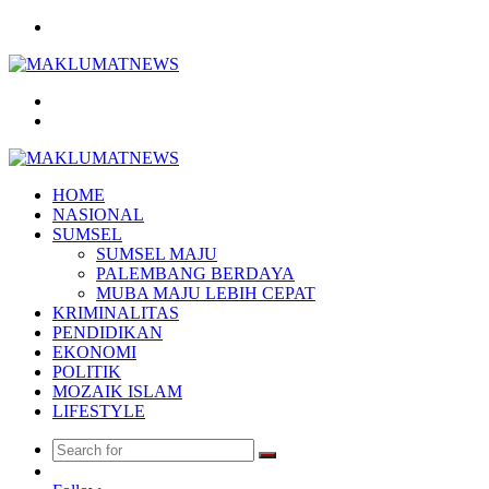
Menu
Search
for
Log
In
HOME
NASIONAL
SUMSEL
SUMSEL MAJU
PALEMBANG BERDAYA
MUBA MAJU LEBIH CEPAT
KRIMINALITAS
PENDIDIKAN
EKONOMI
POLITIK
MOZAIK ISLAM
LIFESTYLE
Search
Random
for