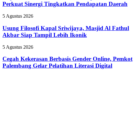
Audiensi
Perkuat Sinergi Tingkatkan Pendapatan Daerah
Digital
Kepala
Samsat,
Usung
5 Agustus 2026
Perkuat
Filosofi
Sinergi
Kapal
Usung Filosofi Kapal Sriwijaya, Masjid Al Fathul
Tingkatkan
Sriwijaya,
Akbar Siap Tampil Lebih Ikonik
Pendapatan
Masjid
Daerah
Al
Cegah
5 Agustus 2026
Fathul
Kekerasan
Akbar
Berbasis
Cegah Kekerasan Berbasis Gender Online, Pemkot
Siap
Gender
Palembang Gelar Pelatihan Literasi Digital
Tampil
Online,
Lebih
Pemkot
Ikonik
Palembang
Gelar
Pelatihan
Literasi
Digital