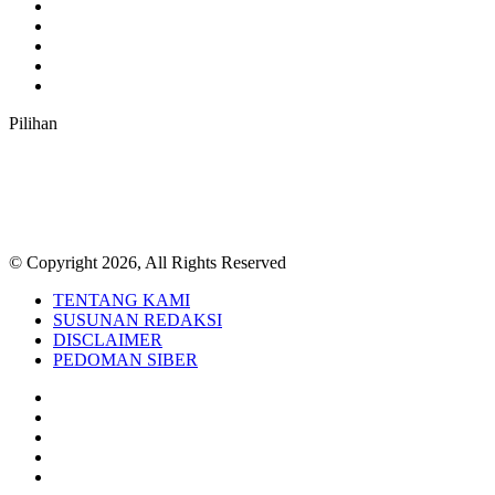
Twitter
YouTube
Instagram
TikTok
RSS
Pilihan
© Copyright 2026, All Rights Reserved
TENTANG KAMI
SUSUNAN REDAKSI
DISCLAIMER
PEDOMAN SIBER
Facebook
Twitter
YouTube
Instagram
TikTok