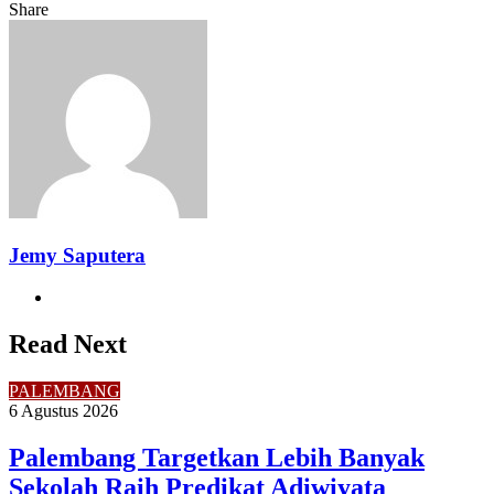
Share
Facebook
Twitter
LinkedIn
Pinterest
Reddit
Messenger
Messenger
WhatsApp
Telegram
Share
Print
via
Email
Jemy Saputera
Website
Read Next
PALEMBANG
6 Agustus 2026
Palembang Targetkan Lebih Banyak
Sekolah Raih Predikat Adiwiyata