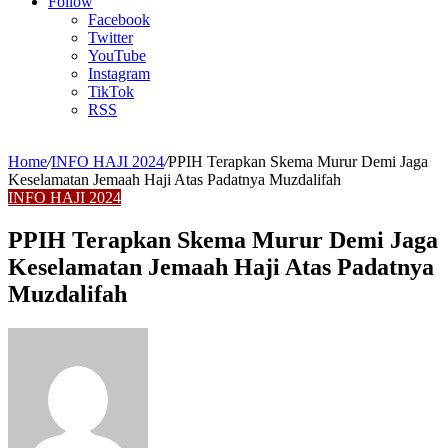
Article
Follow
Facebook
Twitter
YouTube
Instagram
TikTok
RSS
Home
/
INFO HAJI 2024
/
PPIH Terapkan Skema Murur Demi Jaga
Keselamatan Jemaah Haji Atas Padatnya Muzdalifah
INFO HAJI 2024
PPIH Terapkan Skema Murur Demi Jaga
Keselamatan Jemaah Haji Atas Padatnya
Muzdalifah
Send
an
email