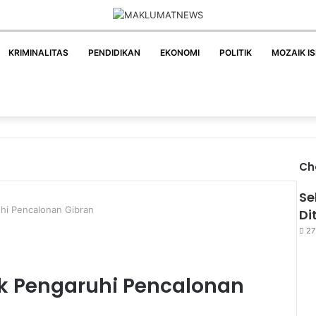
KRIMINALITAS
PENDIDIKAN
EKONOMI
POLITIK
MOZAIK I
Ch
Se
hi Pencalonan Gibran
Di
27
ak Pengaruhi Pencalonan