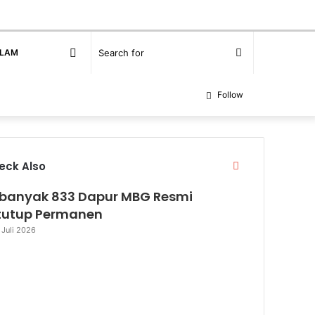
Random
Search
SLAM
Article
for
Follow
Close
eck Also
banyak 833 Dapur MBG Resmi
tutup Permanen
 Juli 2026