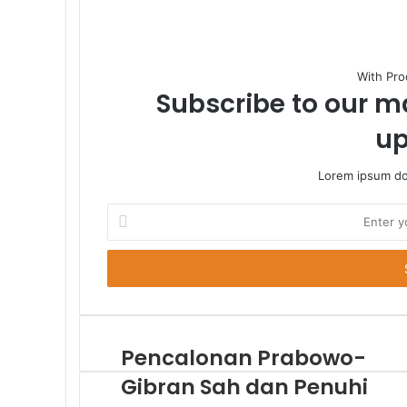
With Pro
Subscribe to our ma
up
Lorem ipsum dol
Enter
your
Email
address
Pencalonan Prabowo-
Gibran Sah dan Penuhi