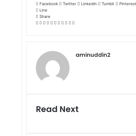
Facebook
Twitter
LinkedIn
Tumblr
Pinteres
Line
Share
Facebook
Twitter
LinkedIn
Pinterest
Reddit
Messenger
Messenger
WhatsApp
Telegram
Share
Print
via
Email
aminuddin2
Read Next