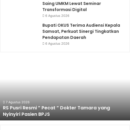
Saing UMKM Lewat Seminar
Transformasi Digital
6 Agustus 2026
Bupati OKUS Terima Audiensi Kepala
Samsat, Perkuat Sinergi Tingkatkan
Pendapatan Daerah
6 Agustus 2026
Palembang
Targetkan
Lebih
Banyak
Sekolah
Raih
Predikat
Adiwiyata
6 Agustus 2026
Palembang Targetkan Lebih Banyak Sekolah Raih
Predikat Adiwiyata