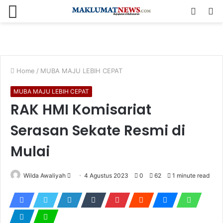
Menu
Log
S
In
fo
Home
/
MUBA MAJU LEBIH CEPAT
MUBA MAJU LEBIH CEPAT
RAK HMI Komisariat
Serasan Sekate Resmi di
Mulai
Send
Wilda Awaliyah
4 Agustus 2023
0
62
1 minute read
an
email