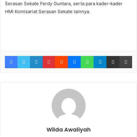
Serasan Sekate Ferdy Guntara, serta para kader-kader
HMI Komisariat Serasan Sekate lainnya.
Facebook
Twitter
LinkedIn
Pinterest
Reddit
Messenger
WhatsApp
Telegram
Share via Email
Pr
Wilda Awaliyah