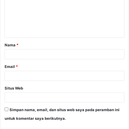
m
e
n
t
a
Nama
*
r
*
Email
*
Situs Web
Simpan nama, email, dan situs web saya pada peramban ini
untuk komentar saya berikutnya.