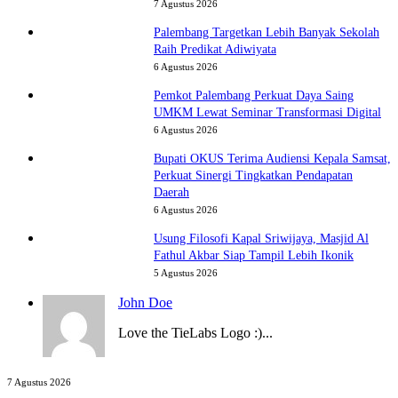
7 Agustus 2026
Palembang Targetkan Lebih Banyak Sekolah
Raih Predikat Adiwiyata
6 Agustus 2026
Pemkot Palembang Perkuat Daya Saing
UMKM Lewat Seminar Transformasi Digital
6 Agustus 2026
Bupati OKUS Terima Audiensi Kepala Samsat,
Perkuat Sinergi Tingkatkan Pendapatan
Daerah
6 Agustus 2026
Usung Filosofi Kapal Sriwijaya, Masjid Al
Fathul Akbar Siap Tampil Lebih Ikonik
5 Agustus 2026
John Doe
Love the TieLabs Logo :)...
RS
7 Agustus 2026
Pusri