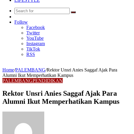
LIFESTYLE
Search
Random
for
Article
Follow
Facebook
Twitter
YouTube
Instagram
TikTok
RSS
Home
/
PALEMBANG
/
Rektor Unsri Anies Saggaf Ajak Para
Alumni Ikut Memperhatikan Kampus
PALEMBANG
PENDIDIKAN
Rektor Unsri Anies Saggaf Ajak Para
Alumni Ikut Memperhatikan Kampus
Send
an
email