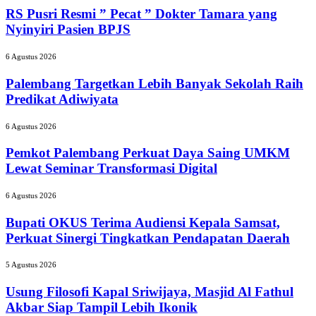
Resmi
RS Pusri Resmi ” Pecat ” Dokter Tamara yang
”
Nyinyiri Pasien BPJS
Pecat
”
Palembang
6 Agustus 2026
Dokter
Targetkan
Tamara
Lebih
Palembang Targetkan Lebih Banyak Sekolah Raih
yang
Banyak
Predikat Adiwiyata
Nyinyiri
Sekolah
Pasien
Raih
Pemkot
BPJS
6 Agustus 2026
Predikat
Palembang
Adiwiyata
Perkuat
Pemkot Palembang Perkuat Daya Saing UMKM
Daya
Lewat Seminar Transformasi Digital
Saing
UMKM
Bupati
6 Agustus 2026
Lewat
OKUS
Seminar
Terima
Bupati OKUS Terima Audiensi Kepala Samsat,
Transformasi
Audiensi
Perkuat Sinergi Tingkatkan Pendapatan Daerah
Digital
Kepala
Samsat,
Usung
5 Agustus 2026
Perkuat
Filosofi
Sinergi
Kapal
Usung Filosofi Kapal Sriwijaya, Masjid Al Fathul
Tingkatkan
Sriwijaya,
Akbar Siap Tampil Lebih Ikonik
Pendapatan
Masjid