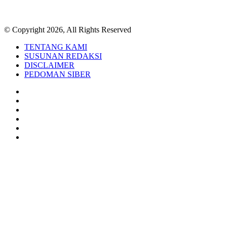
© Copyright 2026, All Rights Reserved
TENTANG KAMI
SUSUNAN REDAKSI
DISCLAIMER
PEDOMAN SIBER
Facebook
Twitter
YouTube
Instagram
TikTok
RSS
Back
to
top
button