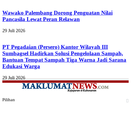
Wawako Palembang Dorong Penguatan Nilai
Pancasila Lewat Peran Relawan
29 Juli 2026
PT Pegadaian (Persero) Kantor Wilayah III
Sumbagsel Hadirkan Solusi Pengelolaan Sampah,
Bantuan Tempat Sampah Tiga Warna Jadi Sarana
Edukasi Warga
29 Juli 2026
Pilihan
Facebook
Twitter
YouTube
Instagram
TikTok
RSS