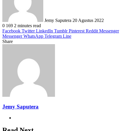
Jemy Saputera
20 Agustus 2022
0
169
2 minutes read
Facebook
Twitter
LinkedIn
Tumblr
Pinterest
Reddit
Messenger
Messenger
WhatsApp
Telegram
Line
Share
Facebook
Twitter
LinkedIn
Pinterest
Reddit
Messenger
Messenger
WhatsApp
Telegram
Share
Print
via
Email
Jemy Saputera
Website
Read Next