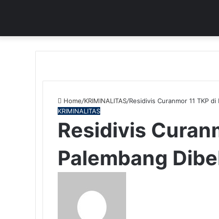
Home
/
KRIMINALITAS
/
Residivis Curanmor 11 TKP di
KRIMINALITAS
Residivis Curan
Palembang Dibek
Send
an
email