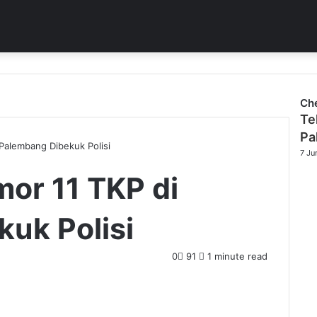
Ch
Te
Pa
 Palembang Dibekuk Polisi
7 Ju
mor 11 TKP di
uk Polisi
0
91
1 minute read