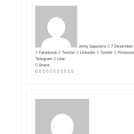
Send
an
email
Jemy Saputera
7 Desember
Facebook
Twitter
LinkedIn
Tumblr
Pinteres
Telegram
Line
Share
Facebook
Twitter
LinkedIn
Pinterest
Reddit
Messenger
Messenger
WhatsApp
Telegram
Share
Print
via
Email