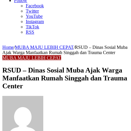
Article
Follow
Facebook
Twitter
YouTube
Instagram
TikTok
RSS
Home
/
MUBA MAJU LEBIH CEPAT
/
RSUD – Dinas Sosial Muba
Ajak Warga Manfaatkan Rumah Singgah dan Trauma Center
MUBA MAJU LEBIH CEPAT
RSUD – Dinas Sosial Muba Ajak Warga
Manfaatkan Rumah Singgah dan Trauma
Center
Send
an
email