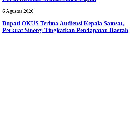
Saing
UMKM
Bupati
6 Agustus 2026
Lewat
OKUS
Seminar
Terima
Bupati OKUS Terima Audiensi Kepala Samsat,
Transformasi
Audiensi
Perkuat Sinergi Tingkatkan Pendapatan Daerah
Digital
Kepala
Samsat,
Perkuat
Sinergi
Tingkatkan
Pendapatan
Daerah