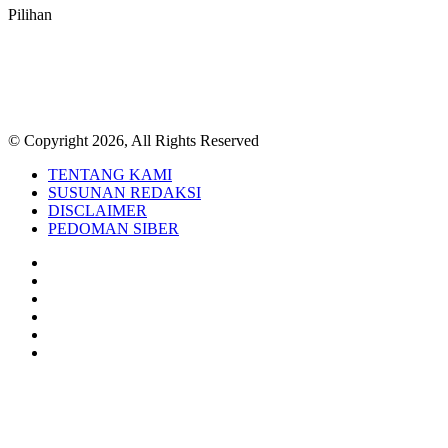
Pilihan
© Copyright 2026, All Rights Reserved
TENTANG KAMI
SUSUNAN REDAKSI
DISCLAIMER
PEDOMAN SIBER
Facebook
Twitter
YouTube
Instagram
TikTok
RSS
Back
to
top
button