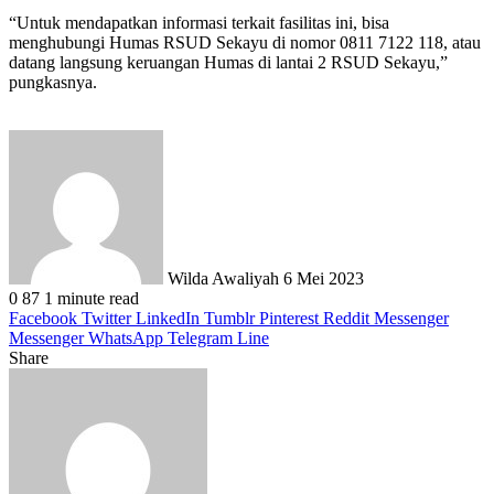
“Untuk mendapatkan informasi terkait fasilitas ini, bisa
menghubungi Humas RSUD Sekayu di nomor 0811 7122 118, atau
datang langsung keruangan Humas di lantai 2 RSUD Sekayu,”
pungkasnya.
Send
an
email
Wilda Awaliyah
6 Mei 2023
0
87
1 minute read
Facebook
Twitter
LinkedIn
Tumblr
Pinterest
Reddit
Messenger
Messenger
WhatsApp
Telegram
Line
Share
Facebook
Twitter
LinkedIn
Pinterest
Reddit
Messenger
Messenger
WhatsApp
Telegram
Share
Print
via
Email