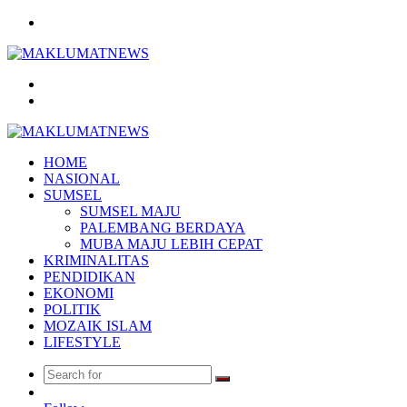
Menu
Search
for
Log
In
HOME
NASIONAL
SUMSEL
SUMSEL MAJU
PALEMBANG BERDAYA
MUBA MAJU LEBIH CEPAT
KRIMINALITAS
PENDIDIKAN
EKONOMI
POLITIK
MOZAIK ISLAM
LIFESTYLE
Search
Random
for