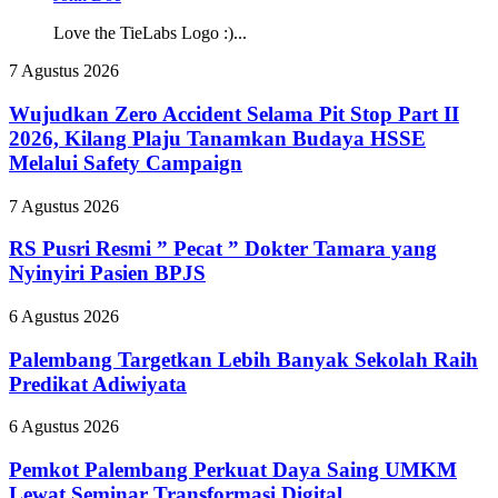
Love the TieLabs Logo :)...
Wujudkan
7 Agustus 2026
Zero
Accident
Wujudkan Zero Accident Selama Pit Stop Part II
Selama
2026, Kilang Plaju Tanamkan Budaya HSSE
Pit
Melalui Safety Campaign
Stop
Part
RS
7 Agustus 2026
II
Pusri
2026,
Resmi
RS Pusri Resmi ” Pecat ” Dokter Tamara yang
Kilang
”
Plaju
Nyinyiri Pasien BPJS
Pecat
Tanamkan
”
Budaya
Palembang
6 Agustus 2026
Dokter
HSSE
Targetkan
Tamara
Melalui
Lebih
Palembang Targetkan Lebih Banyak Sekolah Raih
yang
Safety
Banyak
Predikat Adiwiyata
Nyinyiri
Campaign
Sekolah
Pasien
Raih
BPJS
Pemkot
6 Agustus 2026
Predikat
Palembang
Adiwiyata
Perkuat
Pemkot Palembang Perkuat Daya Saing UMKM
Daya
Lewat Seminar Transformasi Digital