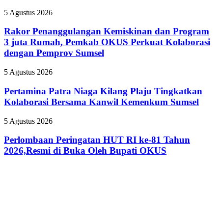
Lebih
Pemkot
Ikonik
Rakor
5 Agustus 2026
Palembang
Penanggulangan
Gelar
Kemiskinan
Rakor Penanggulangan Kemiskinan dan Program
Pelatihan
dan
3 juta Rumah, Pemkab OKUS Perkuat Kolaborasi
Literasi
Program
Digital
dengan Pemprov Sumsel
3
juta
Pertamina
5 Agustus 2026
Rumah,
Patra
Pemkab
Niaga
Pertamina Patra Niaga Kilang Plaju Tingkatkan
OKUS
Kilang
Perkuat
Kolaborasi Bersama Kanwil Kemenkum Sumsel
Plaju
Kolaborasi
Tingkatkan
dengan
Perlombaan
5 Agustus 2026
Kolaborasi
Pemprov
Peringatan
Bersama
Sumsel
HUT
Perlombaan Peringatan HUT RI ke-81 Tahun
Kanwil
RI
2026,Resmi di Buka Oleh Bupati OKUS
Kemenkum
ke-
Sumsel
81
Tahun
2026,Resmi
di
Buka
Oleh
Bupati