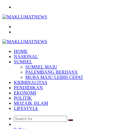
Menu
Search
for
Log
In
HOME
NASIONAL
SUMSEL
SUMSEL MAJU
PALEMBANG BERDAYA
MUBA MAJU LEBIH CEPAT
KRIMINALITAS
PENDIDIKAN
EKONOMI
POLITIK
MOZAIK ISLAM
LIFESTYLE
Search
Random
for