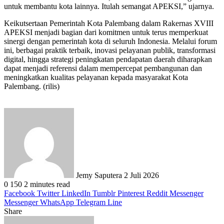
untuk membantu kota lainnya. Itulah semangat APEKSI,” ujarnya.
Keikutsertaan Pemerintah Kota Palembang dalam Rakernas XVIII
APEKSI menjadi bagian dari komitmen untuk terus memperkuat
sinergi dengan pemerintah kota di seluruh Indonesia. Melalui forum
ini, berbagai praktik terbaik, inovasi pelayanan publik, transformasi
digital, hingga strategi peningkatan pendapatan daerah diharapkan
dapat menjadi referensi dalam mempercepat pembangunan dan
meningkatkan kualitas pelayanan kepada masyarakat Kota
Palembang. (rilis)
Send
an
email
Jemy Saputera
2 Juli 2026
0
150
2 minutes read
Facebook
Twitter
LinkedIn
Tumblr
Pinterest
Reddit
Messenger
Messenger
WhatsApp
Telegram
Line
Share
Facebook
Twitter
LinkedIn
Pinterest
Reddit
Messenger
Messenger
WhatsApp
Telegram
Share
Print