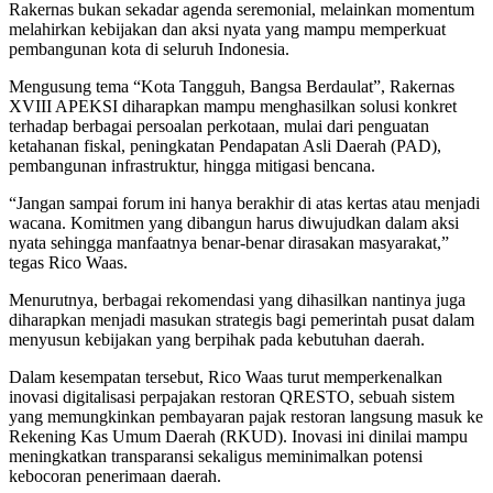
Rakernas bukan sekadar agenda seremonial, melainkan momentum
melahirkan kebijakan dan aksi nyata yang mampu memperkuat
pembangunan kota di seluruh Indonesia.
Mengusung tema “Kota Tangguh, Bangsa Berdaulat”, Rakernas
XVIII APEKSI diharapkan mampu menghasilkan solusi konkret
terhadap berbagai persoalan perkotaan, mulai dari penguatan
ketahanan fiskal, peningkatan Pendapatan Asli Daerah (PAD),
pembangunan infrastruktur, hingga mitigasi bencana.
“Jangan sampai forum ini hanya berakhir di atas kertas atau menjadi
wacana. Komitmen yang dibangun harus diwujudkan dalam aksi
nyata sehingga manfaatnya benar-benar dirasakan masyarakat,”
tegas Rico Waas.
Menurutnya, berbagai rekomendasi yang dihasilkan nantinya juga
diharapkan menjadi masukan strategis bagi pemerintah pusat dalam
menyusun kebijakan yang berpihak pada kebutuhan daerah.
Dalam kesempatan tersebut, Rico Waas turut memperkenalkan
inovasi digitalisasi perpajakan restoran QRESTO, sebuah sistem
yang memungkinkan pembayaran pajak restoran langsung masuk ke
Rekening Kas Umum Daerah (RKUD). Inovasi ini dinilai mampu
meningkatkan transparansi sekaligus meminimalkan potensi
kebocoran penerimaan daerah.