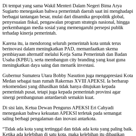
Di tempat yang sama Wakil Menteri Dalam Negeri Bima Arya
Sugiarto menegaskan bahwa pemerintah daerah saat ini menghadapi
berbagai tantangan besar, mulai dari dinamika geopolitik global,
penyesuaian fiskal, pengawalan program strategis nasional, hingga
perkembangan media sosial yang memengaruhi persepsi publik
terhadap kinerja pemerintah.
Karena itu, ia mendorong seluruh pemerintah kota untuk terus
berinovasi dalam meningkatkan PAD, memanfaatkan skema
pembiayaan alternatif melalui Kerja Sama Pemerintah dan Badan
Usaha (KPBU), serta membangun city branding yang kuat guna
meningkatkan daya saing dan menarik investasi.
Gubernur Sumatera Utara Bobby Nasution juga mengapresiasi Kota
Medan sebagai tuan rumah Rakernas XVIII APEKSI. Ia berharap
rekomendasi yang dihasilkan tidak hanya ditujukan kepada
pemerintah pusat, tetapi juga kepada pemerintah provinsi agar
sinergi pembangunan antardaerah semakin kuat.
Di sisi lain, Ketua Dewan Pengurus APEKSI Eri Cahyadi
menegaskan bahwa kekuatan APEKSI terletak pada semangat
saling berbagi pengalaman dan inovasi antarkota.
“Tidak ada kota yang tertinggal dan tidak ada kota yang paling baik.
Ketika ada kelebihan di satu kota, maka kelebihan itu dibagikan