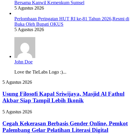
Bersama Kanwil Kemenkum Sumsel
5 Agustus 2026
Perlombaan Peringatan HUT RI ke-81 Tahun 2026,Resmi di
Buka Oleh Bupati OKUS
5 Agustus 2026
John Doe
Love the TieLabs Logo :)...
Usung
5 Agustus 2026
Filosofi
Kapal
Usung Filosofi Kapal Sriwijaya, Masjid Al Fathul
Sriwijaya,
Akbar Siap Tampil Lebih Ikonik
Masjid
Al
Cegah
5 Agustus 2026
Fathul
Kekerasan
Akbar
Berbasis
Cegah Kekerasan Berbasis Gender Online, Pemkot
Siap
Gender
Palembang Gelar Pelatihan Literasi Digital
Tampil
Online,