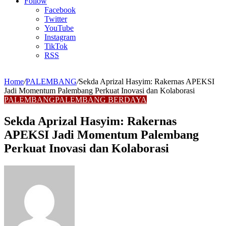
Article
Follow
Facebook
Twitter
YouTube
Instagram
TikTok
RSS
Home
/
PALEMBANG
/
Sekda Aprizal Hasyim: Rakernas APEKSI
Jadi Momentum Palembang Perkuat Inovasi dan Kolaborasi
PALEMBANG
PALEMBANG BERDAYA
Sekda Aprizal Hasyim: Rakernas
APEKSI Jadi Momentum Palembang
Perkuat Inovasi dan Kolaborasi
Send
an
email