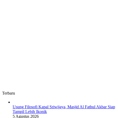
OKUS
Terbaru
Usung Filosofi Kapal Sriwijaya, Masjid Al Fathul Akbar Siap
Tampil Lebih Ikonik
5 Agustus 2026