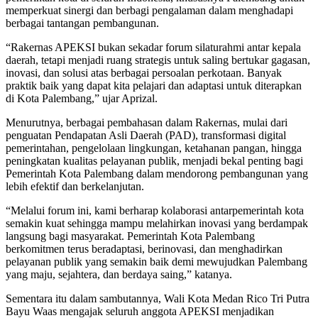
memperkuat sinergi dan berbagi pengalaman dalam menghadapi
berbagai tantangan pembangunan.
“Rakernas APEKSI bukan sekadar forum silaturahmi antar kepala
daerah, tetapi menjadi ruang strategis untuk saling bertukar gagasan,
inovasi, dan solusi atas berbagai persoalan perkotaan. Banyak
praktik baik yang dapat kita pelajari dan adaptasi untuk diterapkan
di Kota Palembang,” ujar Aprizal.
Menurutnya, berbagai pembahasan dalam Rakernas, mulai dari
penguatan Pendapatan Asli Daerah (PAD), transformasi digital
pemerintahan, pengelolaan lingkungan, ketahanan pangan, hingga
peningkatan kualitas pelayanan publik, menjadi bekal penting bagi
Pemerintah Kota Palembang dalam mendorong pembangunan yang
lebih efektif dan berkelanjutan.
“Melalui forum ini, kami berharap kolaborasi antarpemerintah kota
semakin kuat sehingga mampu melahirkan inovasi yang berdampak
langsung bagi masyarakat. Pemerintah Kota Palembang
berkomitmen terus beradaptasi, berinovasi, dan menghadirkan
pelayanan publik yang semakin baik demi mewujudkan Palembang
yang maju, sejahtera, dan berdaya saing,” katanya.
Sementara itu dalam sambutannya, Wali Kota Medan Rico Tri Putra
Bayu Waas mengajak seluruh anggota APEKSI menjadikan