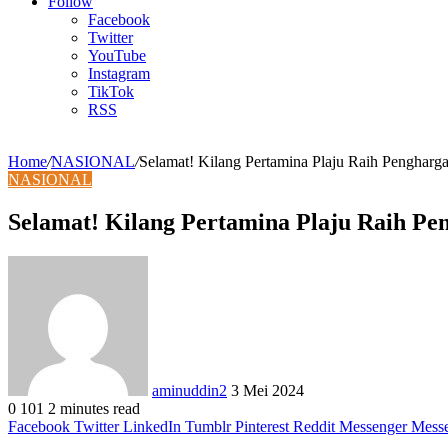
Article
Follow
Facebook
Twitter
YouTube
Instagram
TikTok
RSS
Home
/
NASIONAL
/
Selamat! Kilang Pertamina Plaju Raih Pengharg
NASIONAL
Selamat! Kilang Pertamina Plaju Raih Pe
Send
an
email
aminuddin2
3 Mei 2024
0
101
2 minutes read
Facebook
Twitter
LinkedIn
Tumblr
Pinterest
Reddit
Messenger
Mess