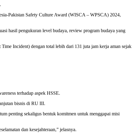
.
onesia-Pakistan Safety Culture Award (WISCA – WPSCA) 2024,
asi hasil pengukuran level budaya, review program budaya yang
me Incident) dengan total lebih dari 131 juta jam kerja aman sejak
awareness terhadap aspek HSSE.
jutan bisnis di RU III.
um penting sekaligus bentuk komitmen untuk menggapai misi
elamatan dan kesejahteraan,” jelasnya.