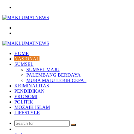
Menu
Search
for
Log
In
HOME
NASIONAL
SUMSEL
SUMSEL MAJU
PALEMBANG BERDAYA
MUBA MAJU LEBIH CEPAT
KRIMINALITAS
PENDIDIKAN
EKONOMI
POLITIK
MOZAIK ISLAM
LIFESTYLE
Search
Random
for