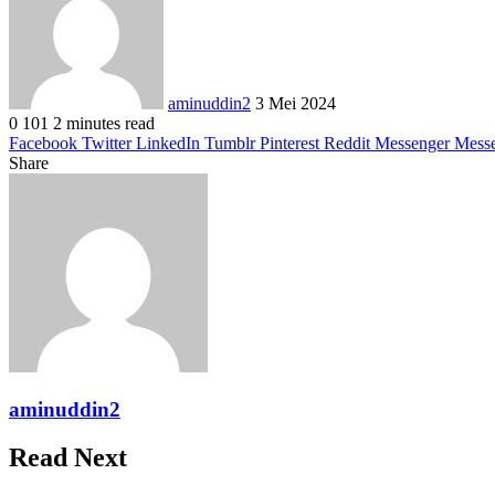
email
aminuddin2
3 Mei 2024
0
101
2 minutes read
Facebook
Twitter
LinkedIn
Tumblr
Pinterest
Reddit
Messenger
Mess
Share
Facebook
Twitter
LinkedIn
Pinterest
Reddit
Messenger
Messenger
WhatsApp
Telegram
Share
Print
via
Email
aminuddin2
Read Next