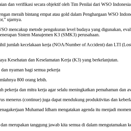
ian dan verifikasi secara objektif oleh Tim Penilai dari WSO Indonesia
 dengan meraih bintang empat atau gold dalam Penghargaan WSO Ind
or,” ujarnya.
 WSO mencakup metode pengukuran level budaya yang digunakan, evalu
 penerapan Sistem Manajemen K3 (SMK3) perusahaan.
hil jumlah kecelakaan kerja (NOA/Number of Accident) dan LTI (Lost Ti
aya Kesehatan dan Keselamatan Kerja (K3) yang berkelanjutan.
t dan nyaman bagi semua pekerja
umlahnya 800 orang lebih.
uh pekerja dan mitra kerja agar selalu meningkatkan pemahaman dan 
s menerus (continue) juga dapat mendukung produktivitas dan keberlan
tenagakerjaan Muhamad Idham mengatakan agenda itu menjadi moment
k dan merupakan tanggung jawab kita semua di dalam mengutamakan kes