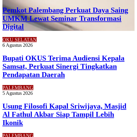
Pemkot Palembang Perkuat Daya Saing
UMKM Lewat Seminar Transformasi
Digital
OKU SELATAN
6 Agustus 2026
Bupati OKUS Terima Audiensi Kepala
Samsat, Perkuat Sinergi Tingkatkan
Pendapatan Daerah
PALEMBANG
5 Agustus 2026
Usung Filosofi Kapal Sriwijaya, Masjid
Al Fathul Akbar Siap Tampil Lebih
Ikonik
PALEMBANG