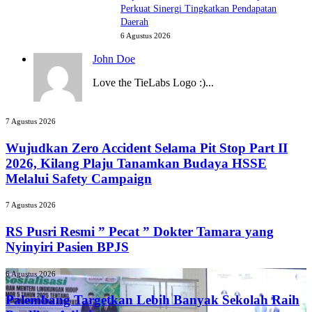
Perkuat Sinergi Tingkatkan Pendapatan
Daerah
6 Agustus 2026
John Doe
Love the TieLabs Logo :)...
Wujudkan
7 Agustus 2026
Zero
Accident
Wujudkan Zero Accident Selama Pit Stop Part II
Selama
2026, Kilang Plaju Tanamkan Budaya HSSE
Pit
Melalui Safety Campaign
Stop
Part
RS
7 Agustus 2026
II
Pusri
2026,
Resmi
RS Pusri Resmi ” Pecat ” Dokter Tamara yang
Kilang
”
Nyinyiri Pasien BPJS
Plaju
Pecat
Tanamkan
”
Budaya
Palembang
6 Agustus 2026
Dokter
HSSE
Targetkan
Tamara
Melalui
Lebih
Palembang Targetkan Lebih Banyak Sekolah Raih
yang
Safety
Banyak