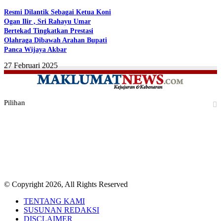
Resmi Dilantik Sebagai Ketua Koni
Ogan Ilir , Sri Rahayu Umar
Bertekad Tingkatkan Prestasi
Olahraga Dibawah Arahan Bupati
Panca Wijaya Akbar
27 Februari 2025
Pilihan
Facebook
Twitter
YouTube
Instagram
TikTok
RSS
© Copyright 2026, All Rights Reserved
TENTANG KAMI
SUSUNAN REDAKSI
DISCLAIMER