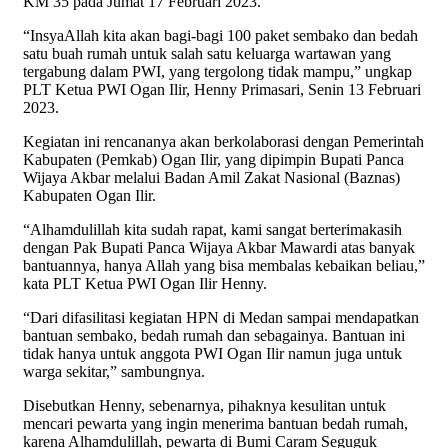
KM 35 pada Jumat 17 Februari 2023.
“InsyaAllah kita akan bagi-bagi 100 paket sembako dan bedah
satu buah rumah untuk salah satu keluarga wartawan yang
tergabung dalam PWI, yang tergolong tidak mampu,” ungkap
PLT Ketua PWI Ogan Ilir, Henny Primasari, Senin 13 Februari
2023.
Kegiatan ini rencananya akan berkolaborasi dengan Pemerintah
Kabupaten (Pemkab) Ogan Ilir, yang dipimpin Bupati Panca
Wijaya Akbar melalui Badan Amil Zakat Nasional (Baznas)
Kabupaten Ogan Ilir.
“Alhamdulillah kita sudah rapat, kami sangat berterimakasih
dengan Pak Bupati Panca Wijaya Akbar Mawardi atas banyak
bantuannya, hanya Allah yang bisa membalas kebaikan beliau,”
kata PLT Ketua PWI Ogan Ilir Henny.
“Dari difasilitasi kegiatan HPN di Medan sampai mendapatkan
bantuan sembako, bedah rumah dan sebagainya. Bantuan ini
tidak hanya untuk anggota PWI Ogan Ilir namun juga untuk
warga sekitar,” sambungnya.
Disebutkan Henny, sebenarnya, pihaknya kesulitan untuk
mencari pewarta yang ingin menerima bantuan bedah rumah,
karena Alhamdulillah, pewarta di Bumi Caram Seguguk