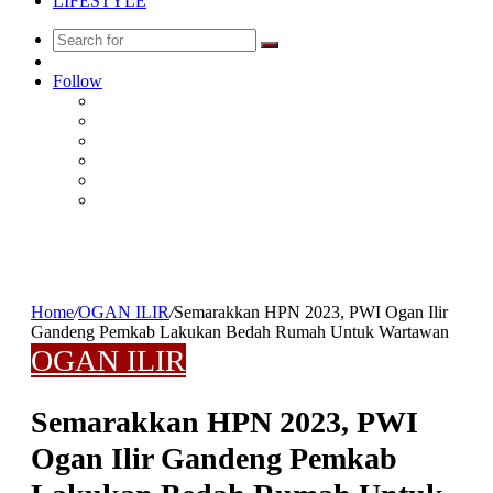
LIFESTYLE
Search
Random
for
Article
Follow
Home
/
OGAN ILIR
/
Semarakkan HPN 2023, PWI Ogan Ilir
Gandeng Pemkab Lakukan Bedah Rumah Untuk Wartawan
OGAN ILIR
Semarakkan HPN 2023, PWI
Ogan Ilir Gandeng Pemkab