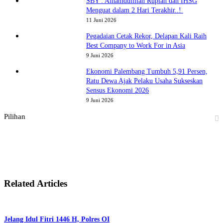
SBY : Alhamdulillah Rupiah dan IHSG
Menguat dalam 2 Hari Terakhir..!
11 Juni 2026
Pegadaian Cetak Rekor, Delapan Kali Raih
Best Company to Work For in Asia
9 Juni 2026
Ekonomi Palembang Tumbuh 5,91 Persen,
Ratu Dewa Ajak Pelaku Usaha Sukseskan
Sensus Ekonomi 2026
9 Juni 2026
Pilihan
Related Articles
Jelang Idul Fitri 1446 H, Polres OI