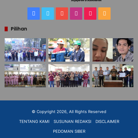
Facebook
Twitter
YouTube
Instagram
TikTok
RSS
Pilihan
© Copyright 2026, All Rights Reserved
TENTANG KAMI
SUSUNAN REDAKSI
DISCLAIMER
PEDOMAN SIBER