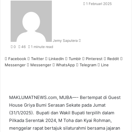
Send
1 Februari 2025
an
email
Jemy Saputera
0
46
1 minute read
Facebook
Twitter
LinkedIn
Tumblr
Pinterest
Reddit
Messenger
Messenger
WhatsApp
Telegram
Line
MAKLUMATNEWS.com, MUBA—- Bertempat di Guest
House Griya Bumi Serasan Sekate pada Jumat
(31/1/2025). Bupati dan Wakil Bupati terpilih dalam
Pilkada Serentak 2024, M Toha dan Kyai Rohman,
menggelar rapat bertajuk silaturahmi bersama jajaran