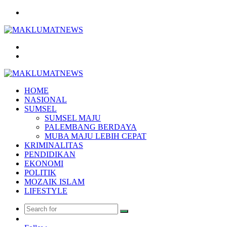
Menu
Search
for
Log
In
HOME
NASIONAL
SUMSEL
SUMSEL MAJU
PALEMBANG BERDAYA
MUBA MAJU LEBIH CEPAT
KRIMINALITAS
PENDIDIKAN
EKONOMI
POLITIK
MOZAIK ISLAM
LIFESTYLE
Search
Random
for