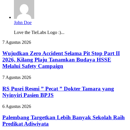
John Doe
Love the TieLabs Logo :)...
Wujudkan
7 Agustus 2026
Zero
Accident
Wujudkan Zero Accident Selama Pit Stop Part II
Selama
2026, Kilang Plaju Tanamkan Budaya HSSE
Pit
Melalui Safety Campaign
Stop
Part
RS
7 Agustus 2026
II
Pusri
2026,
Resmi
RS Pusri Resmi ” Pecat ” Dokter Tamara yang
Kilang
”
Plaju
Nyinyiri Pasien BPJS
Pecat
Tanamkan
”
Budaya
Palembang
6 Agustus 2026
Dokter
HSSE
Targetkan
Tamara
Melalui
Lebih
Palembang Targetkan Lebih Banyak Sekolah Raih
yang
Safety
Banyak
Predikat Adiwiyata
Nyinyiri
Campaign
Sekolah
Pasien