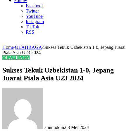
Article
Follow
Facebook
Twitter
YouTube
Instagram
TikTok
RSS
Home
/
OLAHRAGA
/
Sukses Tekuk Uzbekistan 1-0, Jepang Juarai
Piala Asia U23 2024
OLAHRAGA
Sukses Tekuk Uzbekistan 1-0, Jepang
Juarai Piala Asia U23 2024
Send
an
email
aminuddin2
3 Mei 2024