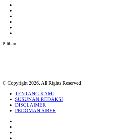
Facebook
Twitter
YouTube
Instagram
TikTok
RSS
Pilihan
© Copyright 2026, All Rights Reserved
TENTANG KAMI
SUSUNAN REDAKSI
DISCLAIMER
PEDOMAN SIBER
Facebook
Twitter
YouTube
Instagram