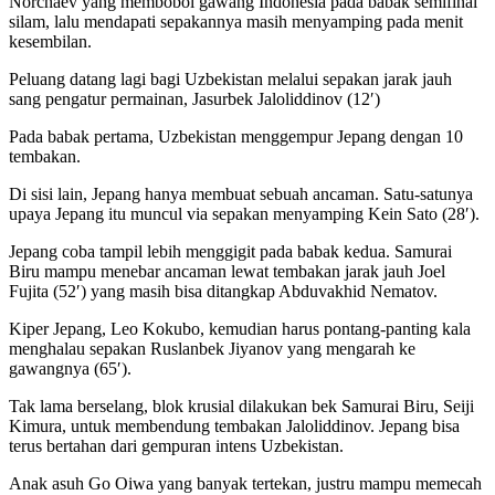
Norchaev yang membobol gawang Indonesia pada babak semifinal
silam, lalu mendapati sepakannya masih menyamping pada menit
kesembilan.
Peluang datang lagi bagi Uzbekistan melalui sepakan jarak jauh
sang pengatur permainan, Jasurbek Jaloliddinov (12′)
Pada babak pertama, Uzbekistan menggempur Jepang dengan 10
tembakan.
Di sisi lain, Jepang hanya membuat sebuah ancaman. Satu-satunya
upaya Jepang itu muncul via sepakan menyamping Kein Sato (28′).
Jepang coba tampil lebih menggigit pada babak kedua. Samurai
Biru mampu menebar ancaman lewat tembakan jarak jauh Joel
Fujita (52′) yang masih bisa ditangkap Abduvakhid Nematov.
Kiper Jepang, Leo Kokubo, kemudian harus pontang-panting kala
menghalau sepakan Ruslanbek Jiyanov yang mengarah ke
gawangnya (65′).
Tak lama berselang, blok krusial dilakukan bek Samurai Biru, Seiji
Kimura, untuk membendung tembakan Jaloliddinov. Jepang bisa
terus bertahan dari gempuran intens Uzbekistan.
Anak asuh Go Oiwa yang banyak tertekan, justru mampu memecah