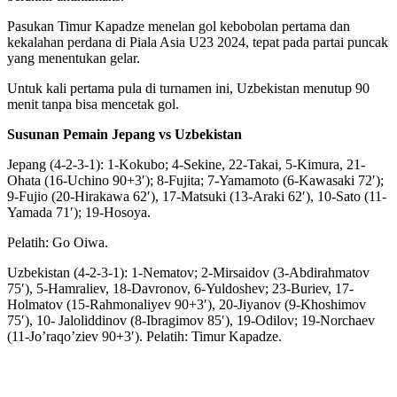
Pasukan Timur Kapadze menelan gol kebobolan pertama dan
kekalahan perdana di Piala Asia U23 2024, tepat pada partai puncak
yang menentukan gelar.
Untuk kali pertama pula di turnamen ini, Uzbekistan menutup 90
menit tanpa bisa mencetak gol.
Susunan Pemain Jepang vs Uzbekistan
Jepang (4-2-3-1): 1-Kokubo; 4-Sekine, 22-Takai, 5-Kimura, 21-
Ohata (16-Uchino 90+3′); 8-Fujita; 7-Yamamoto (6-Kawasaki 72′);
9-Fujio (20-Hirakawa 62′), 17-Matsuki (13-Araki 62′), 10-Sato (11-
Yamada 71′); 19-Hosoya.
Pelatih: Go Oiwa.
Uzbekistan (4-2-3-1): 1-Nematov; 2-Mirsaidov (3-Abdirahmatov
75′), 5-Hamraliev, 18-Davronov, 6-Yuldoshev; 23-Buriev, 17-
Holmatov (15-Rahmonaliyev 90+3′), 20-Jiyanov (9-Khoshimov
75′), 10- Jaloliddinov (8-Ibragimov 85′), 19-Odilov; 19-Norchaev
(11-Jo’raqo’ziev 90+3′). Pelatih: Timur Kapadze.