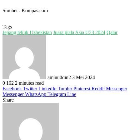
Sumber : Kompas.com
Tags
Jepang tekuk Uzbekistan
Juara piala Asia U23 2024
Qatar
Send
an
email
aminuddin2
3 Mei 2024
0
102
2 minutes read
Facebook
Twitter
LinkedIn
Tumblr
Pinterest
Reddit
Messenger
Messenger
WhatsApp
Telegram
Line
Share
Facebook
Twitter
LinkedIn
Pinterest
Reddit
Messenger
Messenger
WhatsApp
Telegram
Share
Print
via
Email