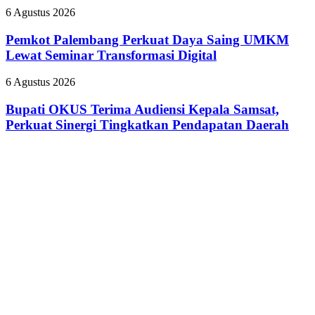
Raih
BPJS
Pemkot
6 Agustus 2026
Predikat
Palembang
Adiwiyata
Perkuat
Pemkot Palembang Perkuat Daya Saing UMKM
Daya
Lewat Seminar Transformasi Digital
Saing
UMKM
Bupati
6 Agustus 2026
Lewat
OKUS
Seminar
Terima
Bupati OKUS Terima Audiensi Kepala Samsat,
Transformasi
Audiensi
Perkuat Sinergi Tingkatkan Pendapatan Daerah
Digital
Kepala
Samsat,
Perkuat
Sinergi
Tingkatkan
Pendapatan
Daerah