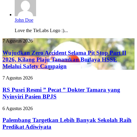
John Doe
Love the TieLabs Logo :)...
Wujudkan
7 Agustus 2026
Zero
Accident
Wujudkan Zero Accident Selama Pit Stop Part II
Selama
2026, Kilang Plaju Tanamkan Budaya HSSE
Pit
Melalui Safety Campaign
Stop
Part
RS
7 Agustus 2026
II
Pusri
2026,
Resmi
RS Pusri Resmi ” Pecat ” Dokter Tamara yang
Kilang
”
Plaju
Nyinyiri Pasien BPJS
Pecat
Tanamkan
”
Budaya
Palembang
6 Agustus 2026
Dokter
HSSE
Targetkan
Tamara
Melalui
Lebih
Palembang Targetkan Lebih Banyak Sekolah Raih
yang
Safety
Banyak
Predikat Adiwiyata
Nyinyiri
Campaign
Sekolah
Pasien
Raih