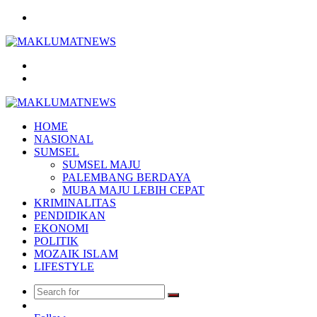
Menu
Search
for
Log
In
HOME
NASIONAL
SUMSEL
SUMSEL MAJU
PALEMBANG BERDAYA
MUBA MAJU LEBIH CEPAT
KRIMINALITAS
PENDIDIKAN
EKONOMI
POLITIK
MOZAIK ISLAM
LIFESTYLE
Search
Random
for