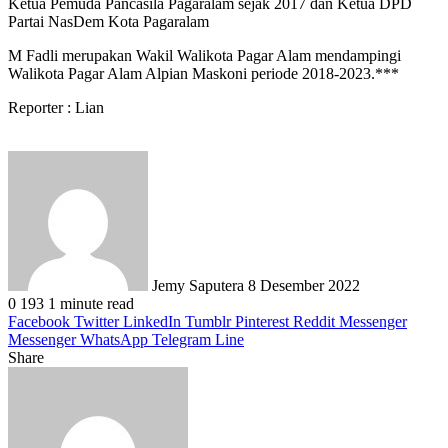
Ketua Pemuda Pancasila Pagaralam sejak 2017 dan Ketua DPD
Partai NasDem Kota Pagaralam
M Fadli merupakan Wakil Walikota Pagar Alam mendampingi
Walikota Pagar Alam Alpian Maskoni periode 2018-2023.***
Reporter : Lian
Send
an
email
Jemy Saputera
8 Desember 2022
0
193
1 minute read
Facebook
Twitter
LinkedIn
Tumblr
Pinterest
Reddit
Messenger
Messenger
WhatsApp
Telegram
Line
Share
Facebook
Twitter
LinkedIn
Pinterest
Reddit
Messenger
Messenger
WhatsApp
Telegram
Share
Print
via
Email