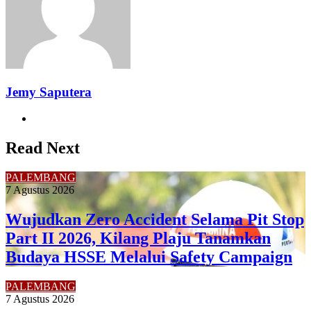
Jemy Saputera
Website
Read Next
PALEMBANG
7 Agustus 2026
Wujudkan Zero Accident Selama Pit Stop
Part II 2026, Kilang Plaju Tanamkan
Budaya HSSE Melalui Safety Campaign
PALEMBANG
7 Agustus 2026