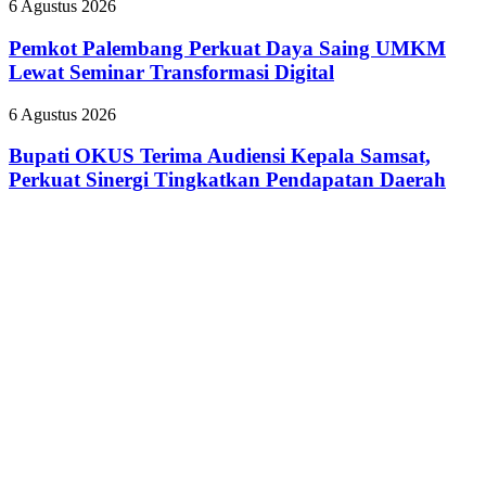
BPJS
Pemkot
6 Agustus 2026
Predikat
Palembang
Adiwiyata
Perkuat
Pemkot Palembang Perkuat Daya Saing UMKM
Daya
Lewat Seminar Transformasi Digital
Saing
UMKM
Bupati
6 Agustus 2026
Lewat
OKUS
Seminar
Terima
Bupati OKUS Terima Audiensi Kepala Samsat,
Transformasi
Audiensi
Perkuat Sinergi Tingkatkan Pendapatan Daerah
Digital
Kepala
Samsat,
Perkuat
Sinergi
Tingkatkan
Pendapatan
Daerah