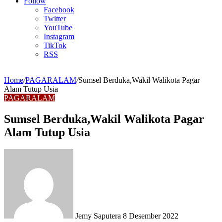
Article
Follow
Facebook
Twitter
YouTube
Instagram
TikTok
RSS
Home
/
PAGARALAM
/
Sumsel Berduka,Wakil Walikota Pagar
Alam Tutup Usia
PAGARALAM
Sumsel Berduka,Wakil Walikota Pagar
Alam Tutup Usia
Send
an
email
Jemy Saputera
8 Desember 2022