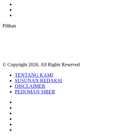
Instagram
TikTok
RSS
Pilihan
© Copyright 2026, All Rights Reserved
TENTANG KAMI
SUSUNAN REDAKSI
DISCLAIMER
PEDOMAN SIBER
Facebook
Twitter
YouTube
Instagram
TikTok
RSS