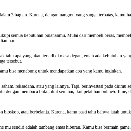
 dalam 3 bagian. Karena, dengan uangmu yang sangat terbatas, kamu h
ukupi semua kebutuhan bulananmu. Mulai dari membeli beras, membeli 
ian hari.
ak tahu apa yang akan terjadi di masa depan, entah ada kebutuhan yan
ga tersebut.
i. Kamu bisa menabung untuk mendapatkan apa yang kamu inginkan.
 saham, reksadana, atau yang lainnya. Tapi, berinvestasi pada dirimu se
u dengan membaca buku, ikut seminar, ikut pelatihan online/offline, d
on bioskop, atau berbelanja. Karena, kamu pasti tahu bahwa jatah untuk
ne mu sendiri adalah tambang emas hiburan. Kamu bisa bermain game, 