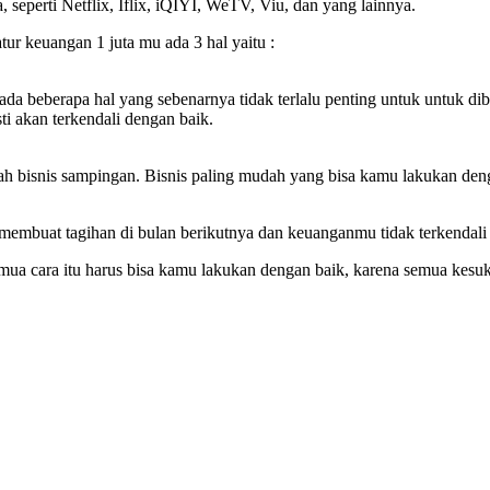
 seperti Netflix, Iflix, iQIYI, WeTV, Viu, dan yang lainnya.
ur keuangan 1 juta mu ada 3 hal yaitu :
da beberapa hal yang sebenarnya tidak terlalu penting untuk untuk d
ti akan terkendali dengan baik.
ailah bisnis sampingan. Bisnis paling mudah yang bisa kamu lakukan de
adi membuat tagihan di bulan berikutnya dan keuanganmu tidak terkendal
 Semua cara itu harus bisa kamu lakukan dengan baik, karena semua k