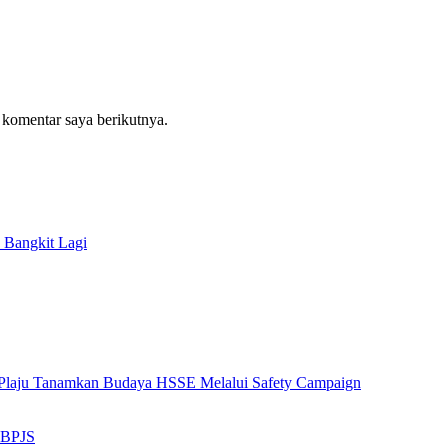
 komentar saya berikutnya.
 Bangkit Lagi
ng Plaju Tanamkan Budaya HSSE Melalui Safety Campaign
n BPJS