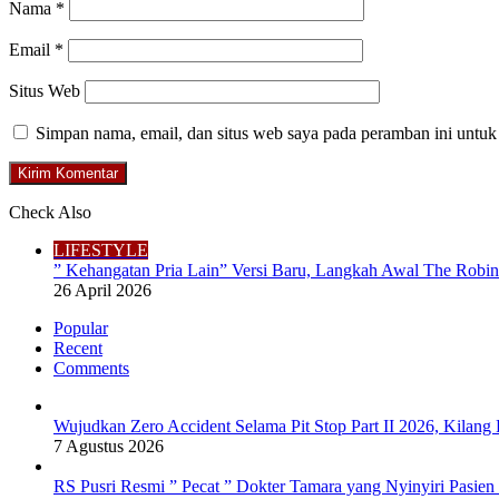
Nama
*
Email
*
Situs Web
Simpan nama, email, dan situs web saya pada peramban ini untuk
Check Also
Close
LIFESTYLE
” Kehangatan Pria Lain” Versi Baru, Langkah Awal The Robin
26 April 2026
Popular
Recent
Comments
Wujudkan Zero Accident Selama Pit Stop Part II 2026, Kila
7 Agustus 2026
RS Pusri Resmi ” Pecat ” Dokter Tamara yang Nyinyiri Pasie