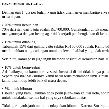
Pakai Rumus 70-15-10-5
Dengan gaji 1 juta per bulan, kamu tidak bisa hanya membaginya ke
masa depan.
• 70% untuk kebutuhan
70% dari gaji dari 1 juta adalah Rp.700.000. Gunakanlah untuk menc
mengaturnya dengan benar, agar tidak terjadi pembengkakan di kemud
• 15% untuk ditabung
Tabunglah 15% dari gajimu yaitu sekitar Rp150.000 rupiah. Kamu tid
membutuhkan uang cadangan untuk melewati hal-hal yang tidak terdu
Selain itu, kamu pasti juga ingin membeli sesuatu di kemudian har
• 10% untuk berinvestasi
Ada baiknya jika kamu berinvestasi. Investasi di sini tidak hanya pada
Seperti apa itu? Maksudnya kamu harus terus menambah ilmu. Entah it
kamu bisa hidup lebih baik di masa depan.
• 5% untuk hiburan
Hiburan yang kamu lakukan tidak perlu jalan-jalan ke luar kota, nont
untuk melakukan semua hal yang saya sebutkan di atas.
Tidak perlu jauh-jauh untuk mendapatkan hiburan. Karena, Smartpho