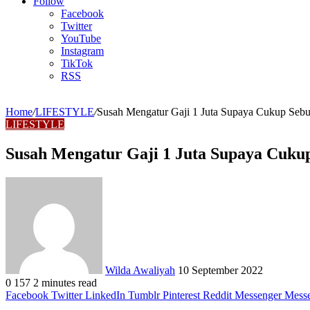
Article
Follow
Facebook
Twitter
YouTube
Instagram
TikTok
RSS
Home
/
LIFESTYLE
/
Susah Mengatur Gaji 1 Juta Supaya Cukup Sebu
LIFESTYLE
Susah Mengatur Gaji 1 Juta Supaya Cuku
Send
an
email
Wilda Awaliyah
10 September 2022
0
157
2 minutes read
Facebook
Twitter
LinkedIn
Tumblr
Pinterest
Reddit
Messenger
Mess