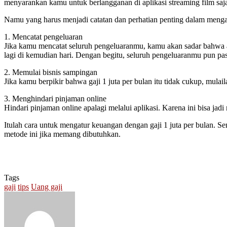
menyarankan kamu untuk berlangganan di aplikasi streaming film saja,
Namu yang harus menjadi catatan dan perhatian penting dalam mengat
1. Mencatat pengeluaran
Jika kamu mencatat seluruh pengeluaranmu, kamu akan sadar bahwa a
lagi di kemudian hari. Dengan begitu, seluruh pengeluaranmu pun pas
2. Memulai bisnis sampingan
Jika kamu berpikir bahwa gaji 1 juta per bulan itu tidak cukup, mul
3. Menghindari pinjaman online
Hindari pinjaman online apalagi melalui aplikasi. Karena ini bisa j
Itulah cara untuk mengatur keuangan dengan gaji 1 juta per bulan.
metode ini jika memang dibutuhkan.
Tags
gaji
tips
Uang gaji
Send
an
email