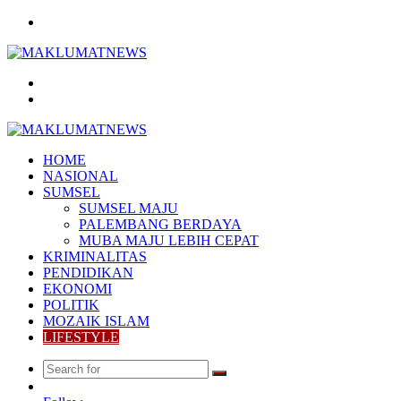
Menu
Search
for
Log
In
HOME
NASIONAL
SUMSEL
SUMSEL MAJU
PALEMBANG BERDAYA
MUBA MAJU LEBIH CEPAT
KRIMINALITAS
PENDIDIKAN
EKONOMI
POLITIK
MOZAIK ISLAM
LIFESTYLE
Search
Random
for