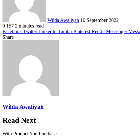
Wilda Awaliyah
10 September 2022
0
157
2 minutes read
Facebook
Twitter
LinkedIn
Tumblr
Pinterest
Reddit
Messenger
Mess
Share
Facebook
Twitter
LinkedIn
Pinterest
Reddit
Messenger
Messenger
WhatsApp
Telegram
Share
Print
via
Email
Wilda Awaliyah
Read Next
With Product You Purchase