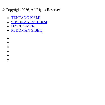
© Copyright 2026, All Rights Reserved
TENTANG KAMI
SUSUNAN REDAKSI
DISCLAIMER
PEDOMAN SIBER
Facebook
Twitter
YouTube
Instagram
TikTok
RSS
Back
to
top
button