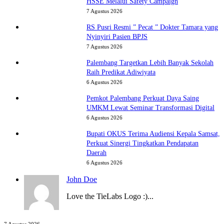
HSSE Melalui Safety Campaign
7 Agustus 2026
RS Pusri Resmi ” Pecat ” Dokter Tamara yang
Nyinyiri Pasien BPJS
7 Agustus 2026
Palembang Targetkan Lebih Banyak Sekolah
Raih Predikat Adiwiyata
6 Agustus 2026
Pemkot Palembang Perkuat Daya Saing
UMKM Lewat Seminar Transformasi Digital
6 Agustus 2026
Bupati OKUS Terima Audiensi Kepala Samsat,
Perkuat Sinergi Tingkatkan Pendapatan
Daerah
6 Agustus 2026
John Doe
Love the TieLabs Logo :)...
Wujudkan
7 Agustus 2026