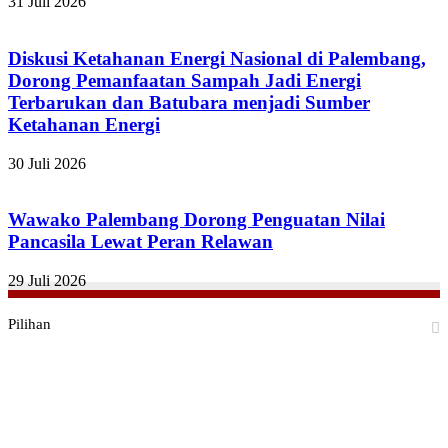
31 Juli 2026
Diskusi Ketahanan Energi Nasional di Palembang,
Dorong Pemanfaatan Sampah Jadi Energi
Terbarukan dan Batubara menjadi Sumber
Ketahanan Energi
30 Juli 2026
Wawako Palembang Dorong Penguatan Nilai
Pancasila Lewat Peran Relawan
29 Juli 2026
Pilihan
Facebook
Twitter
YouTube
Instagram
TikTok
RSS