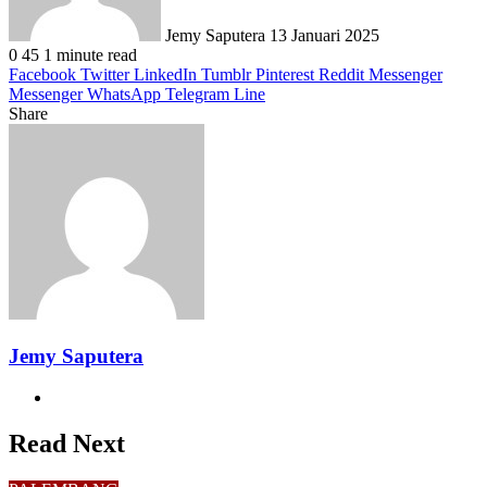
Jemy Saputera
13 Januari 2025
0
45
1 minute read
Facebook
Twitter
LinkedIn
Tumblr
Pinterest
Reddit
Messenger
Messenger
WhatsApp
Telegram
Line
Share
Facebook
Twitter
LinkedIn
Pinterest
Reddit
Messenger
Messenger
WhatsApp
Telegram
Share
Print
via
Email
Jemy Saputera
Website
Read Next