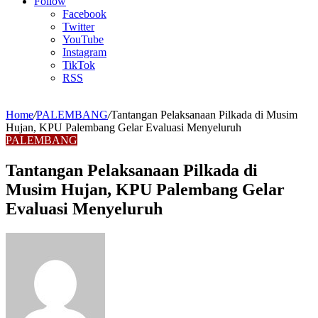
Article
Follow
Facebook
Twitter
YouTube
Instagram
TikTok
RSS
Home
/
PALEMBANG
/
Tantangan Pelaksanaan Pilkada di Musim
Hujan, KPU Palembang Gelar Evaluasi Menyeluruh
PALEMBANG
Tantangan Pelaksanaan Pilkada di
Musim Hujan, KPU Palembang Gelar
Evaluasi Menyeluruh
Send
an
email