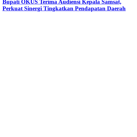
Terima
Bupati OKUS Terima Audiensi Kepala Samsat,
Transformasi
Audiensi
Perkuat Sinergi Tingkatkan Pendapatan Daerah
Digital
Kepala
Samsat,
Perkuat
Sinergi
Tingkatkan
Pendapatan
Daerah