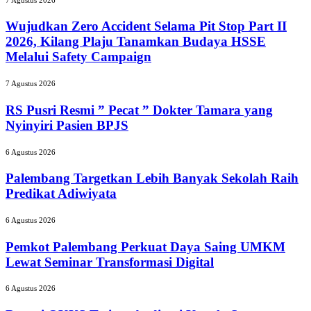
Zero
Accident
Wujudkan Zero Accident Selama Pit Stop Part II
Selama
2026, Kilang Plaju Tanamkan Budaya HSSE
Pit
Melalui Safety Campaign
Stop
Part
RS
7 Agustus 2026
II
Pusri
2026,
Resmi
RS Pusri Resmi ” Pecat ” Dokter Tamara yang
Kilang
”
Nyinyiri Pasien BPJS
Plaju
Pecat
Tanamkan
”
Budaya
Palembang
6 Agustus 2026
Dokter
HSSE
Targetkan
Tamara
Melalui
Lebih
Palembang Targetkan Lebih Banyak Sekolah Raih
yang
Safety
Banyak
Predikat Adiwiyata
Nyinyiri
Campaign
Sekolah
Pasien
Raih
Pemkot
BPJS
6 Agustus 2026
Predikat
Palembang
Adiwiyata
Perkuat
Pemkot Palembang Perkuat Daya Saing UMKM
Daya
Lewat Seminar Transformasi Digital
Saing
UMKM
Bupati
6 Agustus 2026
Lewat
OKUS
Seminar