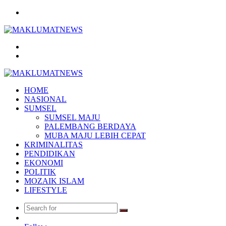
Menu
Search
for
Log
In
HOME
NASIONAL
SUMSEL
SUMSEL MAJU
PALEMBANG BERDAYA
MUBA MAJU LEBIH CEPAT
KRIMINALITAS
PENDIDIKAN
EKONOMI
POLITIK
MOZAIK ISLAM
LIFESTYLE
Search
Random
for