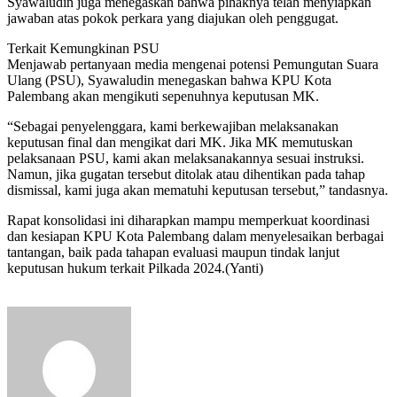
Syawaludin juga menegaskan bahwa pihaknya telah menyiapkan
jawaban atas pokok perkara yang diajukan oleh penggugat.
Terkait Kemungkinan PSU
Menjawab pertanyaan media mengenai potensi Pemungutan Suara
Ulang (PSU), Syawaludin menegaskan bahwa KPU Kota
Palembang akan mengikuti sepenuhnya keputusan MK.
“Sebagai penyelenggara, kami berkewajiban melaksanakan
keputusan final dan mengikat dari MK. Jika MK memutuskan
pelaksanaan PSU, kami akan melaksanakannya sesuai instruksi.
Namun, jika gugatan tersebut ditolak atau dihentikan pada tahap
dismissal, kami juga akan mematuhi keputusan tersebut,” tandasnya.
Rapat konsolidasi ini diharapkan mampu memperkuat koordinasi
dan kesiapan KPU Kota Palembang dalam menyelesaikan berbagai
tantangan, baik pada tahapan evaluasi maupun tindak lanjut
keputusan hukum terkait Pilkada 2024.(Yanti)
Send
an
email