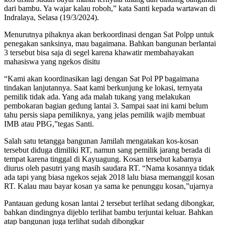
dari bambu. Ya wajar kalau roboh,” kata Santi kepada wartawan di
Indralaya, Selasa (19/3/2024).
Menurutnya pihaknya akan berkoordinasi dengan Sat Polpp untuk
penegakan sanksinya, mau bagaimana. Bahkan bangunan berlantai
3 tersebut bisa saja di segel karena khawatir membahayakan
mahasiswa yang ngekos disitu
“Kami akan koordinasikan lagi dengan Sat Pol PP bagaimana
tindakan lanjutannya. Saat kami berkunjung ke lokasi, ternyata
pemilik tidak ada. Yang ada malah tukang yang melakukan
pembokaran bagian gedung lantai 3. Sampai saat ini kami belum
tahu persis siapa pemiliknya, yang jelas pemilik wajib membuat
IMB atau PBG,”tegas Santi.
Salah satu tetangga bangunan Jamilah mengatakan kos-kosan
tersebut diduga dimiliki RT, namun sang pemilik jarang berada di
tempat karena tinggal di Kayuagung. Kosan tersebut kabarnya
diurus oleh pasutri yang masih saudara RT. “Nama kosannya tidak
ada tapi yang biasa ngekos sejak 2018 lalu biasa memanggil kosan
RT. Kalau mau bayar kosan ya sama ke penunggu kosan,”ujarnya
Pantauan gedung kosan lantai 2 tersebut terlihat sedang dibongkar,
bahkan dindingnya dijeblo terlihat bambu terjuntai keluar. Bahkan
atap bangunan juga terlihat sudah dibongkar