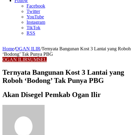
Article
Follow
Facebook
Twitter
YouTube
Instagram
TikTok
RSS
Home
/
OGAN ILIR
/
Ternyata Bangunan Kost 3 Lantai yang Roboh
‘Bodong’ Tak Punya PBG
OGAN ILIR
SUMSEL
Ternyata Bangunan Kost 3 Lantai yang
Roboh ‘Bodong’ Tak Punya PBG
Akan Disegel Pemkab Ogan Ilir
Send
an
email