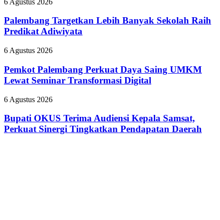
Palembang
6 Agustus 2026
Dokter
HSSE
Targetkan
Tamara
Melalui
Lebih
Palembang Targetkan Lebih Banyak Sekolah Raih
yang
Safety
Banyak
Predikat Adiwiyata
Nyinyiri
Campaign
Sekolah
Pasien
Raih
BPJS
Pemkot
6 Agustus 2026
Predikat
Palembang
Adiwiyata
Perkuat
Pemkot Palembang Perkuat Daya Saing UMKM
Daya
Lewat Seminar Transformasi Digital
Saing
UMKM
Bupati
6 Agustus 2026
Lewat
OKUS
Seminar
Terima
Bupati OKUS Terima Audiensi Kepala Samsat,
Transformasi
Audiensi
Perkuat Sinergi Tingkatkan Pendapatan Daerah
Digital
Kepala
Samsat,
Perkuat
Sinergi
Tingkatkan
Pendapatan
Daerah