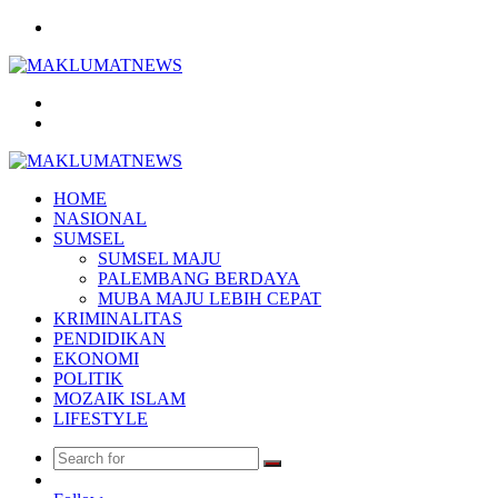
Menu
Search
for
Log
In
HOME
NASIONAL
SUMSEL
SUMSEL MAJU
PALEMBANG BERDAYA
MUBA MAJU LEBIH CEPAT
KRIMINALITAS
PENDIDIKAN
EKONOMI
POLITIK
MOZAIK ISLAM
LIFESTYLE
Search
Random
for