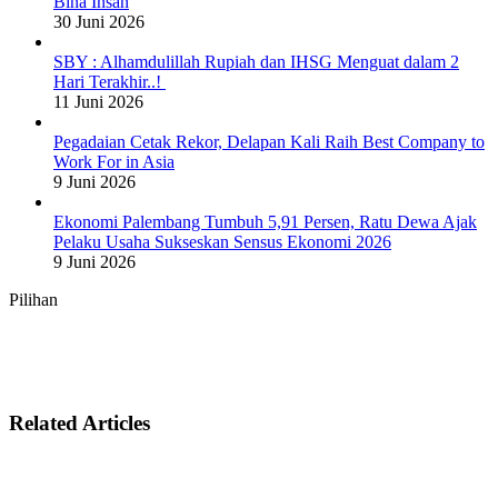
Bina Insan
30 Juni 2026
SBY : Alhamdulillah Rupiah dan IHSG Menguat dalam 2
Hari Terakhir..!
11 Juni 2026
Pegadaian Cetak Rekor, Delapan Kali Raih Best Company to
Work For in Asia
9 Juni 2026
Ekonomi Palembang Tumbuh 5,91 Persen, Ratu Dewa Ajak
Pelaku Usaha Sukseskan Sensus Ekonomi 2026
9 Juni 2026
Pilihan
Related Articles