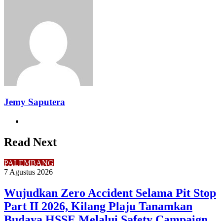
Facebook
Twitter
LinkedIn
Pinterest
Reddit
Messenger
Messenger
WhatsApp
Telegram
Share
Print
via
Email
Jemy Saputera
Website
Read Next
PALEMBANG
7 Agustus 2026
Wujudkan Zero Accident Selama Pit Stop
Part II 2026, Kilang Plaju Tanamkan
Budaya HSSE Melalui Safety Campaign