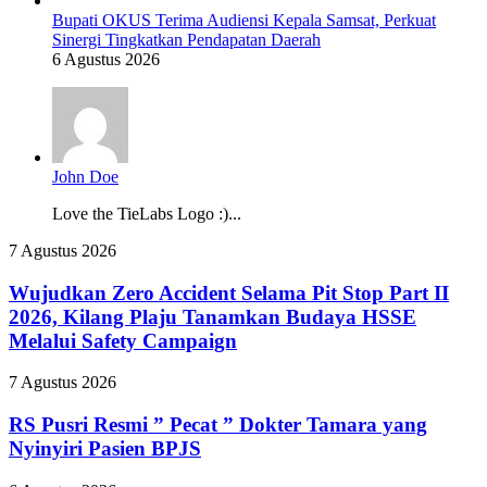
Bupati OKUS Terima Audiensi Kepala Samsat, Perkuat
Sinergi Tingkatkan Pendapatan Daerah
6 Agustus 2026
John Doe
Love the TieLabs Logo :)...
Wujudkan
7 Agustus 2026
Zero
Accident
Wujudkan Zero Accident Selama Pit Stop Part II
Selama
2026, Kilang Plaju Tanamkan Budaya HSSE
Pit
Melalui Safety Campaign
Stop
Part
RS
7 Agustus 2026
II
Pusri
2026,
Resmi
RS Pusri Resmi ” Pecat ” Dokter Tamara yang
Kilang
”
Plaju
Nyinyiri Pasien BPJS
Pecat
Tanamkan
”
Budaya