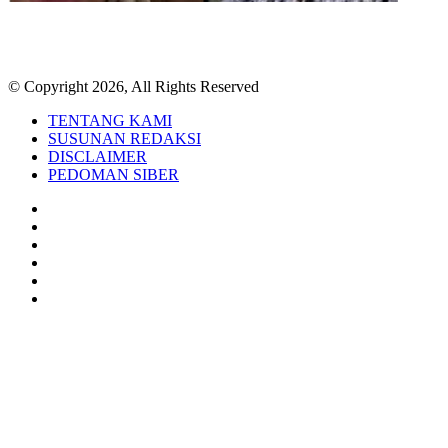
© Copyright 2026, All Rights Reserved
TENTANG KAMI
SUSUNAN REDAKSI
DISCLAIMER
PEDOMAN SIBER
Facebook
Twitter
YouTube
Instagram
TikTok
RSS
Back
to
top
button