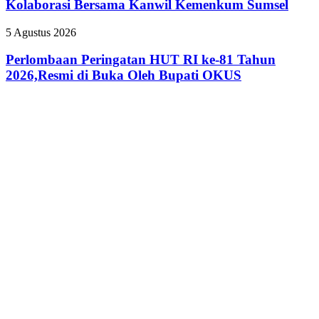
Perkuat
Kolaborasi Bersama Kanwil Kemenkum Sumsel
Plaju
Kolaborasi
Tingkatkan
dengan
Perlombaan
5 Agustus 2026
Kolaborasi
Pemprov
Peringatan
Bersama
Sumsel
HUT
Perlombaan Peringatan HUT RI ke-81 Tahun
Kanwil
RI
2026,Resmi di Buka Oleh Bupati OKUS
Kemenkum
ke-
Sumsel
81
Tahun
2026,Resmi
di
Buka
Oleh
Bupati
OKUS