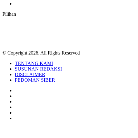
RSS
Pilihan
© Copyright 2026, All Rights Reserved
TENTANG KAMI
SUSUNAN REDAKSI
DISCLAIMER
PEDOMAN SIBER
Facebook
Twitter
YouTube
Instagram
TikTok
RSS
Back
to