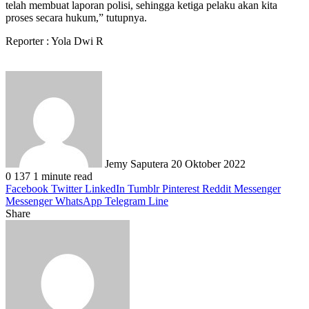
telah membuat laporan polisi, sehingga ketiga pelaku akan kita
proses secara hukum,” tutupnya.
Reporter : Yola Dwi R
Send
an
email
Jemy Saputera
20 Oktober 2022
0
137
1 minute read
Facebook
Twitter
LinkedIn
Tumblr
Pinterest
Reddit
Messenger
Messenger
WhatsApp
Telegram
Line
Share
Facebook
Twitter
LinkedIn
Pinterest
Reddit
Messenger
Messenger
WhatsApp
Telegram
Share
Print
via
Email