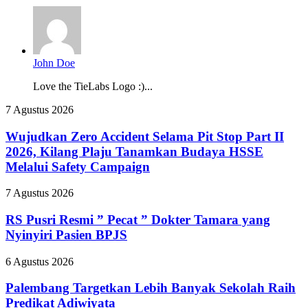
John Doe
Love the TieLabs Logo :)...
Wujudkan
7 Agustus 2026
Zero
Accident
Wujudkan Zero Accident Selama Pit Stop Part II
Selama
2026, Kilang Plaju Tanamkan Budaya HSSE
Pit
Melalui Safety Campaign
Stop
Part
RS
7 Agustus 2026
II
Pusri
2026,
Resmi
RS Pusri Resmi ” Pecat ” Dokter Tamara yang
Kilang
”
Plaju
Nyinyiri Pasien BPJS
Pecat
Tanamkan
”
Budaya
Palembang
6 Agustus 2026
Dokter
HSSE
Targetkan
Tamara
Melalui
Lebih
Palembang Targetkan Lebih Banyak Sekolah Raih
yang
Safety
Banyak
Predikat Adiwiyata
Nyinyiri
Campaign