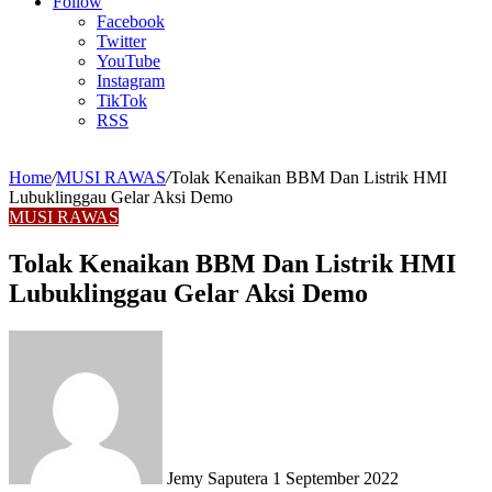
Article
Follow
Facebook
Twitter
YouTube
Instagram
TikTok
RSS
Home
/
MUSI RAWAS
/
Tolak Kenaikan BBM Dan Listrik HMI
Lubuklinggau Gelar Aksi Demo
MUSI RAWAS
Tolak Kenaikan BBM Dan Listrik HMI
Lubuklinggau Gelar Aksi Demo
Send
an
email
Jemy Saputera
1 September 2022