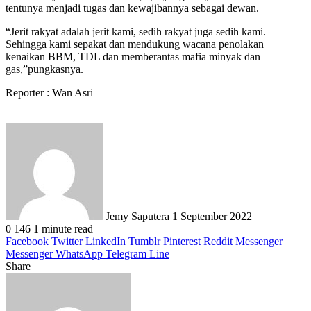
tentunya menjadi tugas dan kewajibannya sebagai dewan.
“Jerit rakyat adalah jerit kami, sedih rakyat juga sedih kami.
Sehingga kami sepakat dan mendukung wacana penolakan
kenaikan BBM, TDL dan memberantas mafia minyak dan
gas,”pungkasnya.
Reporter : Wan Asri
Send
an
email
Jemy Saputera
1 September 2022
0
146
1 minute read
Facebook
Twitter
LinkedIn
Tumblr
Pinterest
Reddit
Messenger
Messenger
WhatsApp
Telegram
Line
Share
Facebook
Twitter
LinkedIn
Pinterest
Reddit
Messenger
Messenger
WhatsApp
Telegram
Share
Print
via
Email