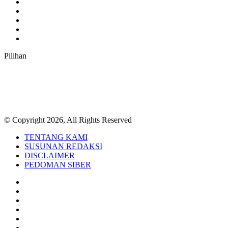
Twitter
YouTube
Instagram
TikTok
RSS
Pilihan
© Copyright 2026, All Rights Reserved
TENTANG KAMI
SUSUNAN REDAKSI
DISCLAIMER
PEDOMAN SIBER
Facebook
Twitter
YouTube
Instagram
TikTok
RSS