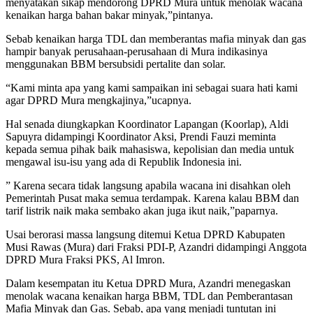
menyatakan sikap mendorong DPRD Mura untuk menolak wacana
kenaikan harga bahan bakar minyak,”pintanya.
Sebab kenaikan harga TDL dan memberantas mafia minyak dan gas
hampir banyak perusahaan-perusahaan di Mura indikasinya
menggunakan BBM bersubsidi pertalite dan solar.
“Kami minta apa yang kami sampaikan ini sebagai suara hati kami
agar DPRD Mura mengkajinya,”ucapnya.
Hal senada diungkapkan Koordinator Lapangan (Koorlap), Aldi
Sapuyra didampingi Koordinator Aksi, Prendi Fauzi meminta
kepada semua pihak baik mahasiswa, kepolisian dan media untuk
mengawal isu-isu yang ada di Republik Indonesia ini.
” Karena secara tidak langsung apabila wacana ini disahkan oleh
Pemerintah Pusat maka semua terdampak. Karena kalau BBM dan
tarif listrik naik maka sembako akan juga ikut naik,”paparnya.
Usai berorasi massa langsung ditemui Ketua DPRD Kabupaten
Musi Rawas (Mura) dari Fraksi PDI-P, Azandri didampingi Anggota
DPRD Mura Fraksi PKS, Al Imron.
Dalam kesempatan itu Ketua DPRD Mura, Azandri menegaskan
menolak wacana kenaikan harga BBM, TDL dan Pemberantasan
Mafia Minyak dan Gas. Sebab, apa yang menjadi tuntutan ini