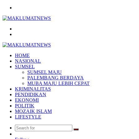
Menu
Search
for
Log
In
HOME
NASIONAL
SUMSEL
SUMSEL MAJU
PALEMBANG BERDAYA
MUBA MAJU LEBIH CEPAT
KRIMINALITAS
PENDIDIKAN
EKONOMI
POLITIK
MOZAIK ISLAM
LIFESTYLE
Search
Random
for