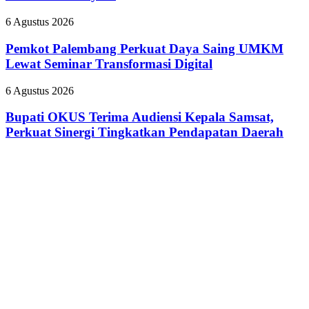
Sekolah
Pasien
Raih
BPJS
Pemkot
6 Agustus 2026
Predikat
Palembang
Adiwiyata
Perkuat
Pemkot Palembang Perkuat Daya Saing UMKM
Daya
Lewat Seminar Transformasi Digital
Saing
UMKM
Bupati
6 Agustus 2026
Lewat
OKUS
Seminar
Terima
Bupati OKUS Terima Audiensi Kepala Samsat,
Transformasi
Audiensi
Perkuat Sinergi Tingkatkan Pendapatan Daerah
Digital
Kepala
Samsat,
Perkuat
Sinergi
Tingkatkan
Pendapatan
Daerah