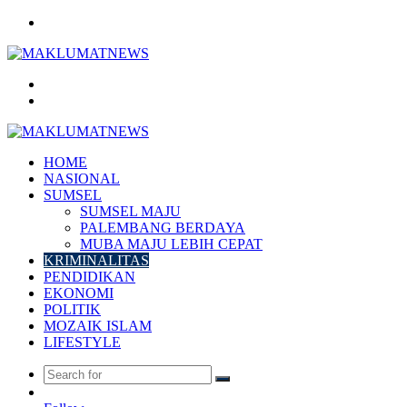
Menu
Search
for
Log
In
HOME
NASIONAL
SUMSEL
SUMSEL MAJU
PALEMBANG BERDAYA
MUBA MAJU LEBIH CEPAT
KRIMINALITAS
PENDIDIKAN
EKONOMI
POLITIK
MOZAIK ISLAM
LIFESTYLE
Search
Random
for