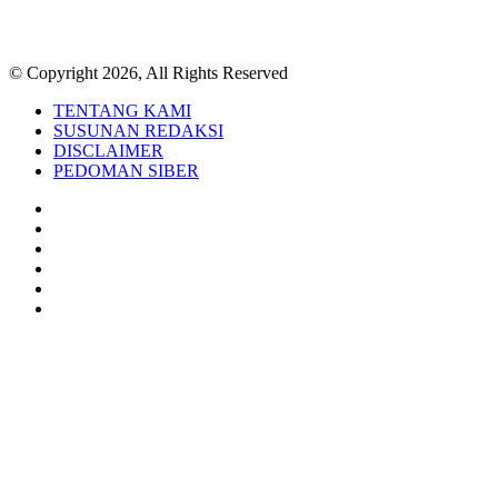
© Copyright 2026, All Rights Reserved
TENTANG KAMI
SUSUNAN REDAKSI
DISCLAIMER
PEDOMAN SIBER
Facebook
Twitter
YouTube
Instagram
TikTok
RSS
Back
to
top
button