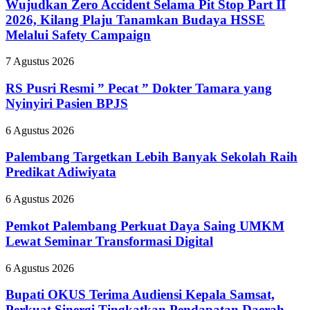
Accident
Wujudkan Zero Accident Selama Pit Stop Part II
Selama
2026, Kilang Plaju Tanamkan Budaya HSSE
Pit
Melalui Safety Campaign
Stop
Part
RS
7 Agustus 2026
II
Pusri
2026,
Resmi
RS Pusri Resmi ” Pecat ” Dokter Tamara yang
Kilang
”
Plaju
Nyinyiri Pasien BPJS
Pecat
Tanamkan
”
Budaya
Palembang
6 Agustus 2026
Dokter
HSSE
Targetkan
Tamara
Melalui
Lebih
Palembang Targetkan Lebih Banyak Sekolah Raih
yang
Safety
Banyak
Predikat Adiwiyata
Nyinyiri
Campaign
Sekolah
Pasien
Raih
BPJS
Pemkot
6 Agustus 2026
Predikat
Palembang
Adiwiyata
Perkuat
Pemkot Palembang Perkuat Daya Saing UMKM
Daya
Lewat Seminar Transformasi Digital
Saing
UMKM
Bupati
6 Agustus 2026
Lewat
OKUS
Seminar
Terima
Bupati OKUS Terima Audiensi Kepala Samsat,
Transformasi
Audiensi
Perkuat Sinergi Tingkatkan Pendapatan Daerah