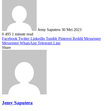
an
email
Jemy Saputera
30 Mei 2023
0
495
1 minute read
Facebook
Twitter
LinkedIn
Tumblr
Pinterest
Reddit
Messenger
Messenger
WhatsApp
Telegram
Line
Share
Facebook
Twitter
LinkedIn
Pinterest
Reddit
Messenger
Messenger
WhatsApp
Telegram
Share
Print
via
Email
Jemy Saputera