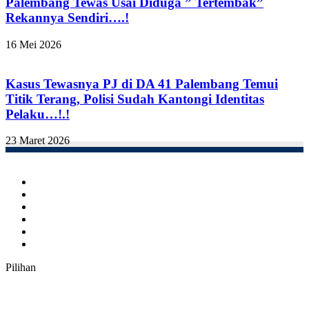
Palembang Tewas Usai Diduga ” Tertembak”
Rekannya Sendiri….!
16 Mei 2026
Kasus Tewasnya PJ di DA 41 Palembang Temui
Titik Terang, Polisi Sudah Kantongi Identitas
Pelaku…!.!
23 Maret 2026
Facebook
Twitter
YouTube
Instagram
TikTok
RSS
Pilihan