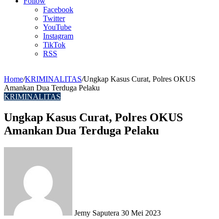
Article
Follow
Facebook
Twitter
YouTube
Instagram
TikTok
RSS
Home
/
KRIMINALITAS
/
Ungkap Kasus Curat, Polres OKUS
Amankan Dua Terduga Pelaku
KRIMINALITAS
Ungkap Kasus Curat, Polres OKUS
Amankan Dua Terduga Pelaku
Send
an
email
Jemy Saputera
30 Mei 2023