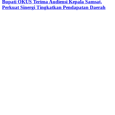
Terima
Bupati OKUS Terima Audiensi Kepala Samsat,
Transformasi
Audiensi
Perkuat Sinergi Tingkatkan Pendapatan Daerah
Digital
Kepala
Samsat,
Perkuat
Sinergi
Tingkatkan
Pendapatan
Daerah