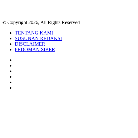
© Copyright 2026, All Rights Reserved
TENTANG KAMI
SUSUNAN REDAKSI
DISCLAIMER
PEDOMAN SIBER
Facebook
Twitter
YouTube
Instagram
TikTok
RSS
Back
to
top
button