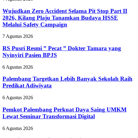
Zero
Accident
Wujudkan Zero Accident Selama Pit Stop Part II
Selama
2026, Kilang Plaju Tanamkan Budaya HSSE
Pit
Melalui Safety Campaign
Stop
Part
RS
7 Agustus 2026
II
Pusri
2026,
Resmi
RS Pusri Resmi ” Pecat ” Dokter Tamara yang
Kilang
”
Plaju
Nyinyiri Pasien BPJS
Pecat
Tanamkan
”
Budaya
Palembang
6 Agustus 2026
Dokter
HSSE
Targetkan
Tamara
Melalui
Lebih
Palembang Targetkan Lebih Banyak Sekolah Raih
yang
Safety
Banyak
Predikat Adiwiyata
Nyinyiri
Campaign
Sekolah
Pasien
Raih
BPJS
Pemkot
6 Agustus 2026
Predikat
Palembang
Adiwiyata
Perkuat
Pemkot Palembang Perkuat Daya Saing UMKM
Daya
Lewat Seminar Transformasi Digital
Saing
UMKM
Bupati
6 Agustus 2026
Lewat
OKUS
Seminar