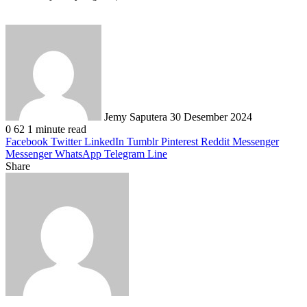
Send
an
email
Jemy Saputera
30 Desember 2024
0
62
1 minute read
Facebook
Twitter
LinkedIn
Tumblr
Pinterest
Reddit
Messenger
Messenger
WhatsApp
Telegram
Line
Share
Facebook
Twitter
LinkedIn
Pinterest
Reddit
Messenger
Messenger
WhatsApp
Telegram
Share
Print
via
Email