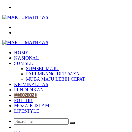
Menu
Search
for
Log
In
HOME
NASIONAL
SUMSEL
SUMSEL MAJU
PALEMBANG BERDAYA
MUBA MAJU LEBIH CEPAT
KRIMINALITAS
PENDIDIKAN
EKONOMI
POLITIK
MOZAIK ISLAM
LIFESTYLE
Search
Random
for