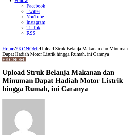
Article
Follow
Facebook
Twitter
YouTube
Instagram
TikTok
RSS
Home
/
EKONOMI
/
Upload Struk Belanja Makanan dan Minuman
Dapat Hadiah Motor Listrik hingga Rumah, ini Caranya
EKONOMI
Upload Struk Belanja Makanan dan
Minuman Dapat Hadiah Motor Listrik
hingga Rumah, ini Caranya
Send
an
email