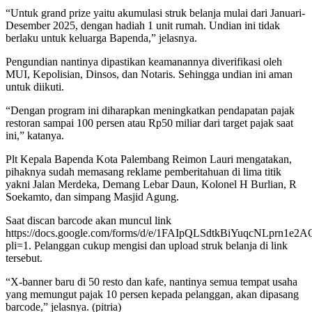
“Untuk grand prize yaitu akumulasi struk belanja mulai dari Januari-
Desember 2025, dengan hadiah 1 unit rumah. Undian ini tidak
berlaku untuk keluarga Bapenda,” jelasnya.
Pengundian nantinya dipastikan keamanannya diverifikasi oleh
MUI, Kepolisian, Dinsos, dan Notaris. Sehingga undian ini aman
untuk diikuti.
“Dengan program ini diharapkan meningkatkan pendapatan pajak
restoran sampai 100 persen atau Rp50 miliar dari target pajak saat
ini,” katanya.
Plt Kepala Bapenda Kota Palembang Reimon Lauri mengatakan,
pihaknya sudah memasang reklame pemberitahuan di lima titik
yakni Jalan Merdeka, Demang Lebar Daun, Kolonel H Burlian, R
Soekamto, dan simpang Masjid Agung.
Saat discan barcode akan muncul link
https://docs.google.com/forms/d/e/1FAIpQLSdtkBiYuqcNLprn1e
pli=1. Pelanggan cukup mengisi dan upload struk belanja di link
tersebut.
“X-banner baru di 50 resto dan kafe, nantinya semua tempat usaha
yang memungut pajak 10 persen kepada pelanggan, akan dipasang
barcode,” jelasnya. (pitria)