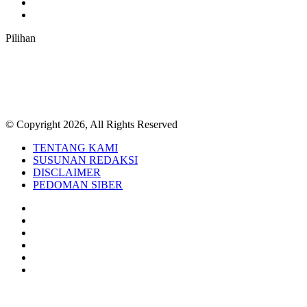
TikTok
RSS
Pilihan
© Copyright 2026, All Rights Reserved
TENTANG KAMI
SUSUNAN REDAKSI
DISCLAIMER
PEDOMAN SIBER
Facebook
Twitter
YouTube
Instagram
TikTok
RSS
Back
to