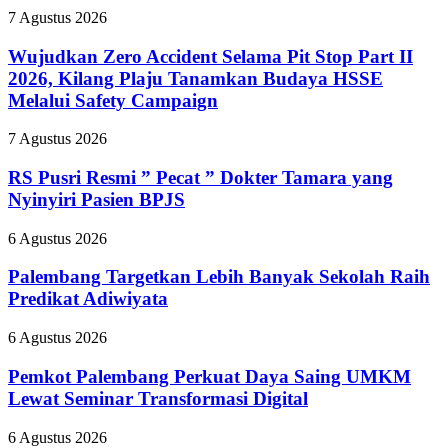
Wujudkan
7 Agustus 2026
Zero
Accident
Wujudkan Zero Accident Selama Pit Stop Part II
Selama
2026, Kilang Plaju Tanamkan Budaya HSSE
Pit
Melalui Safety Campaign
Stop
Part
RS
7 Agustus 2026
II
Pusri
2026,
Resmi
RS Pusri Resmi ” Pecat ” Dokter Tamara yang
Kilang
”
Plaju
Nyinyiri Pasien BPJS
Pecat
Tanamkan
”
Budaya
Palembang
6 Agustus 2026
Dokter
HSSE
Targetkan
Tamara
Melalui
Lebih
Palembang Targetkan Lebih Banyak Sekolah Raih
yang
Safety
Banyak
Predikat Adiwiyata
Nyinyiri
Campaign
Sekolah
Pasien
Raih
BPJS
Pemkot
6 Agustus 2026
Predikat
Palembang
Adiwiyata
Perkuat
Pemkot Palembang Perkuat Daya Saing UMKM
Daya
Lewat Seminar Transformasi Digital
Saing
UMKM
Bupati
6 Agustus 2026
Lewat