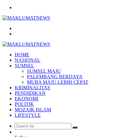
Menu
Search
for
Log
In
HOME
NASIONAL
SUMSEL
SUMSEL MAJU
PALEMBANG BERDAYA
MUBA MAJU LEBIH CEPAT
KRIMINALITAS
PENDIDIKAN
EKONOMI
POLITIK
MOZAIK ISLAM
LIFESTYLE
Search
Random
for