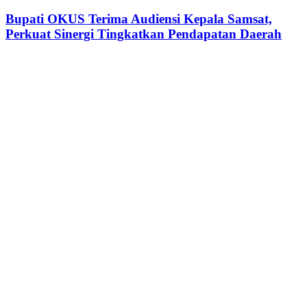
OKUS
Seminar
Terima
Bupati OKUS Terima Audiensi Kepala Samsat,
Transformasi
Audiensi
Perkuat Sinergi Tingkatkan Pendapatan Daerah
Digital
Kepala
Samsat,
Perkuat
Sinergi
Tingkatkan
Pendapatan
Daerah