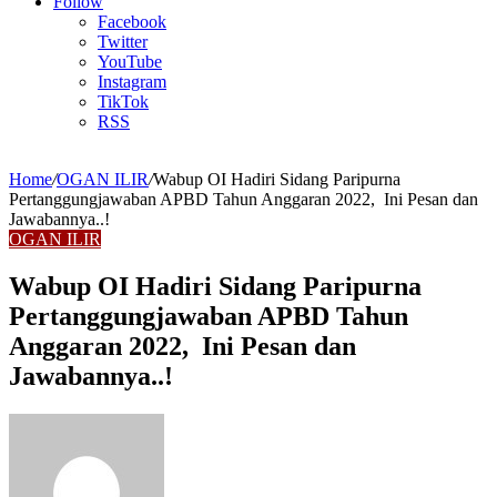
Article
Follow
Facebook
Twitter
YouTube
Instagram
TikTok
RSS
Home
/
OGAN ILIR
/
Wabup OI Hadiri Sidang Paripurna
Pertanggungjawaban APBD Tahun Anggaran 2022, Ini Pesan dan
Jawabannya..!
OGAN ILIR
Wabup OI Hadiri Sidang Paripurna
Pertanggungjawaban APBD Tahun
Anggaran 2022, Ini Pesan dan
Jawabannya..!
Send
an
email