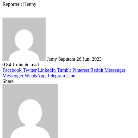
Reporter : Henny
Send
an
email
Jemy Saputera
26 Juni 2023
0
84
1 minute read
Facebook
Twitter
LinkedIn
Tumblr
Pinterest
Reddit
Messenger
Messenger
WhatsApp
Telegram
Line
Share
Facebook
Twitter
LinkedIn
Pinterest
Reddit
Messenger
Messenger
WhatsApp
Telegram
Share
Print
via
Email