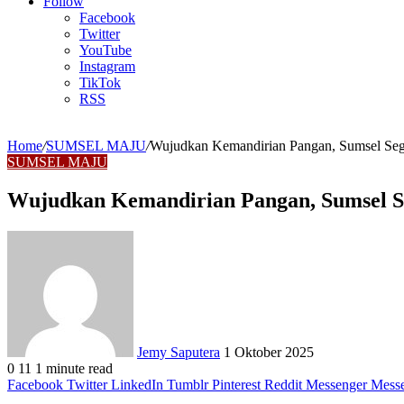
Article
Follow
Facebook
Twitter
YouTube
Instagram
TikTok
RSS
Home
/
SUMSEL MAJU
/
Wujudkan Kemandirian Pangan, Sumsel Seg
SUMSEL MAJU
Wujudkan Kemandirian Pangan, Sumsel S
Send
an
email
Jemy Saputera
1 Oktober 2025
0
11
1 minute read
Facebook
Twitter
LinkedIn
Tumblr
Pinterest
Reddit
Messenger
Mess