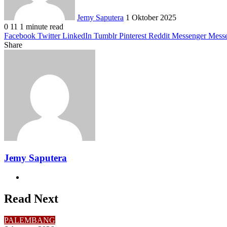
Jemy Saputera
1 Oktober 2025
0
11
1 minute read
Facebook
Twitter
LinkedIn
Tumblr
Pinterest
Reddit
Messenger
Mess
Share
Facebook
Twitter
LinkedIn
Pinterest
Reddit
Messenger
Messenger
WhatsApp
Telegram
Share
Print
via
Email
Jemy Saputera
Website
Read Next
PALEMBANG