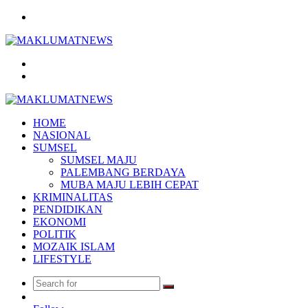
Menu
Search
for
Log
In
HOME
NASIONAL
SUMSEL
SUMSEL MAJU
PALEMBANG BERDAYA
MUBA MAJU LEBIH CEPAT
KRIMINALITAS
PENDIDIKAN
EKONOMI
POLITIK
MOZAIK ISLAM
LIFESTYLE
Search
Random
for