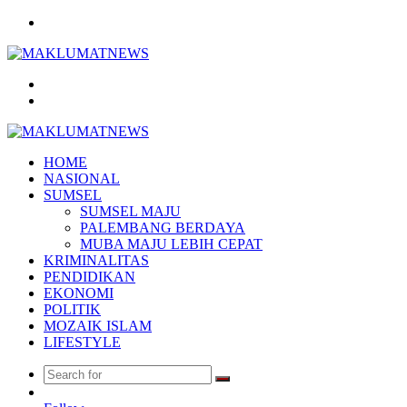
Menu
Search
for
Log
In
HOME
NASIONAL
SUMSEL
SUMSEL MAJU
PALEMBANG BERDAYA
MUBA MAJU LEBIH CEPAT
KRIMINALITAS
PENDIDIKAN
EKONOMI
POLITIK
MOZAIK ISLAM
LIFESTYLE
Search
Random
for