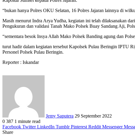
Kapolda Sumsel kepada Polres Jajaran.
“bukan hanya Polres OKU Selatan, 16 Polres Jajaran lainnya di wilk
Masih menurut Indra Arya Yudha, kegiatan ini telah dilaksanakan da
Pengukuran dan validasi Tanah Mako Polsek Buay Sandang Aji, Pol
“sementara besok Insya Allah Mako Polsek Banding agung dan Polsek
turut hadir dalam kegiatan tersebut Kapolsek Pulau Beringin IPTU 
Personel Polsek Pulau Beringin.
Reporter : Iskandar
Send
an
email
Jemy Saputera
29 September 2022
0
387
1 minute read
Facebook
Twitter
LinkedIn
Tumblr
Pinterest
Reddit
Messenger
Mess
Share