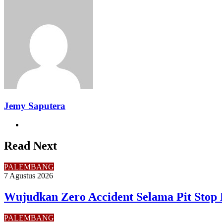
Facebook
Twitter
LinkedIn
Pinterest
Reddit
Messenger
Messenger
WhatsApp
Telegram
Share
Print
via
Email
Jemy Saputera
Website
Read Next
PALEMBANG
7 Agustus 2026
Wujudkan Zero Accident Selama Pit Stop 
PALEMBANG