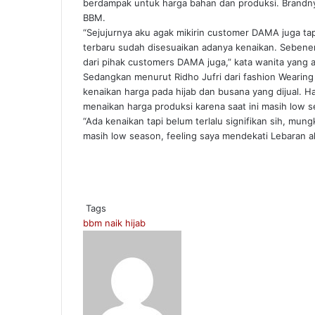
berdampak untuk harga bahan dan produksi. Brandn
BBM.
“Sejujurnya aku agak mikirin customer DAMA juga ta
terbaru sudah disesuaikan adanya kenaikan. Sebenern
dari pihak customers DAMA juga,” kata wanita yang a
Sedangkan menurut Ridho Jufri dari fashion Wearin
kenaikan harga pada hijab dan busana yang dijual. Ha
menaikan harga produksi karena saat ini masih low s
“Ada kenaikan tapi belum terlalu signifikan sih, mun
masih low season, feeling saya mendekati Lebaran a
Tags
bbm naik
hijab
Send
an
email