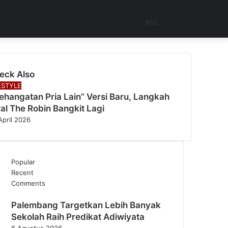
RSS
eck Also
se
ESTYLE
Kehangatan Pria Lain” Versi Baru, Langkah
al The Robin Bangkit Lagi
April 2026
Popular
Recent
Comments
Palembang Targetkan Lebih Banyak
Sekolah Raih Predikat Adiwiyata
6 Agustus 2026