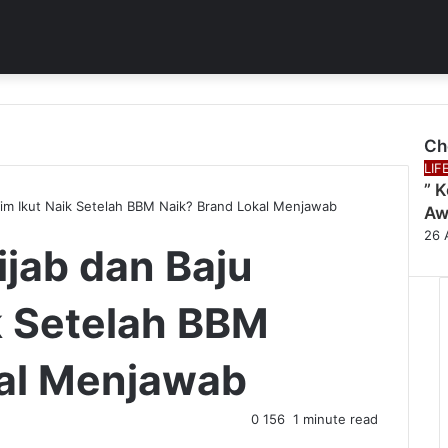
Ch
Clo
LIF
” 
im Ikut Naik Setelah BBM Naik? Brand Lokal Menjawab
Aw
26 
jab dan Baju
k Setelah BBM
kal Menjawab
0
156
1 minute read