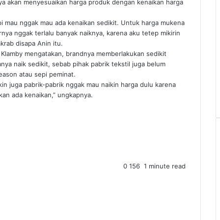
ya akan menyesuaikan harga produk dengan kenaikan harga
pi mau nggak mau ada kenaikan sedikit. Untuk harga mukena
ya nggak terlalu banyak naiknya, karena aku tetep mikirin
krab disapa Anin itu.
g Klamby mengatakan, brandnya memberlakukan sedikit
nya naik sedikit, sebab pihak pabrik tekstil juga belum
eason atau sepi peminat.
gkin juga pabrik-pabrik nggak mau naikin harga dulu karena
kan ada kenaikan,” ungkapnya.
0
156
1 minute read