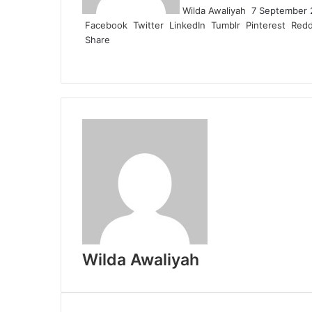
Wilda Awaliyah
7 September 
Facebook
Twitter
LinkedIn
Tumblr
Pinterest
Redd
Share
Facebook
Twitter
LinkedIn
Pinterest
Reddit
Messenger
Messenger
WhatsApp
Telegram
Share
Print
via
Email
Wilda Awaliyah