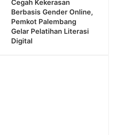
Kekerasan
Cegah Kekerasan
Tampil
Berbasis
Berbasis Gender Online,
Lebih
Gender
Ikonik
Online,
Pemkot Palembang
Pemkot
Gelar Pelatihan Literasi
Palembang
Gelar
Digital
Pelatihan
Literasi
Digital