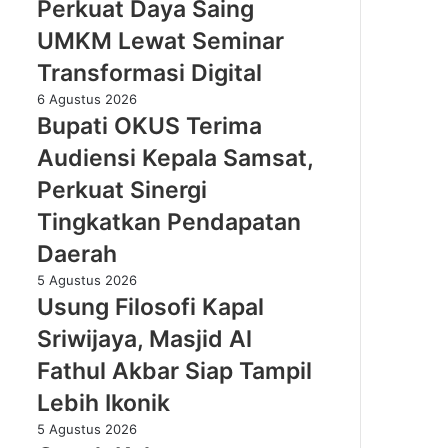
Perkuat Daya Saing
Daya
Saing
UMKM Lewat Seminar
UMKM
Transformasi Digital
Lewat
Seminar
Bupati
6 Agustus 2026
Transformasi
OKUS
Bupati OKUS Terima
Digital
Terima
Audiensi Kepala Samsat,
Audiensi
Kepala
Perkuat Sinergi
Samsat,
Tingkatkan Pendapatan
Perkuat
Sinergi
Daerah
Tingkatkan
Usung
5 Agustus 2026
Pendapatan
Filosofi
Usung Filosofi Kapal
Daerah
Kapal
Sriwijaya, Masjid Al
Sriwijaya,
Masjid
Fathul Akbar Siap Tampil
Al
Lebih Ikonik
Fathul
Akbar
Cegah
5 Agustus 2026
Siap