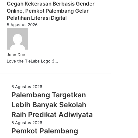
Cegah Kekerasan Berbasis Gender
Online, Pemkot Palembang Gelar
Pelatihan Literasi Digital
5 Agustus 2026
John Doe
Love the TieLabs Logo :)...
Palembang
6 Agustus 2026
Targetkan
Palembang Targetkan
Lebih
Lebih Banyak Sekolah
Banyak
Sekolah
Raih Predikat Adiwiyata
Raih
Pemkot
6 Agustus 2026
Predikat
Palembang
Pemkot Palembang
Adiwiyata
Perkuat