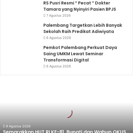
RS Pusri Resmi ” Pecat ” Dokter
Tamara yang Nyinyiri Pasien BPJS
7 Agustus 2026
Palembang Targetkan Lebih Banyak
Sekolah Raih Predikat Adiwiyata
6 Agustus 2026
Pemkot Palembang Perkuat Daya
Saing UMKM Lewat Seminar
Transformasi Digital
6 Agustus 2026
Semarakkan
HUT
RI
KE-
81,
Bupati
dan
Wabup
9 Agustus 2026
Semarakkan HUT RI KE-81, Bupati dan Wabup OKUS
OKUS