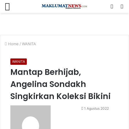
Menu
Log
S
In
fo
Home
/
WANITA
WANITA
Mantap Berhijab,
Angelina Sondakh
Singkirkan Koleksi Bikini
Send
1 Agustus 2022
an
email