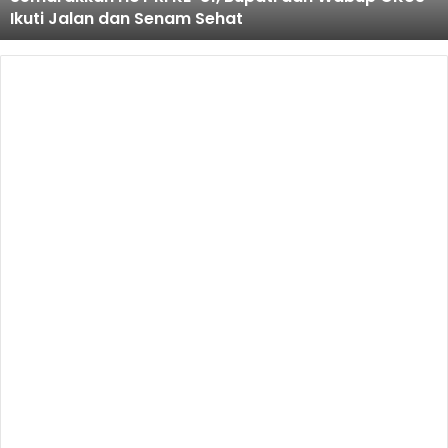
Ikuti Jalan dan Senam Sehat
Ikuti
Jalan
dan
Senam
Sehat