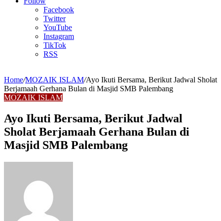
Article
Follow
Facebook
Twitter
YouTube
Instagram
TikTok
RSS
Home
/
MOZAIK ISLAM
/
Ayo Ikuti Bersama, Berikut Jadwal Sholat
Berjamaah Gerhana Bulan di Masjid SMB Palembang
MOZAIK ISLAM
Ayo Ikuti Bersama, Berikut Jadwal
Sholat Berjamaah Gerhana Bulan di
Masjid SMB Palembang
Send
an
email