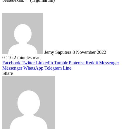
bersedekah.** (Trijumartini)
Send
an
email
Jemy Saputera
8 November 2022
0
116
2 minutes read
Facebook
Twitter
LinkedIn
Tumblr
Pinterest
Reddit
Messenger
Messenger
WhatsApp
Telegram
Line
Share
Facebook
Twitter
LinkedIn
Pinterest
Reddit
Messenger
Messenger
WhatsApp
Telegram
Share
Print
via
Email