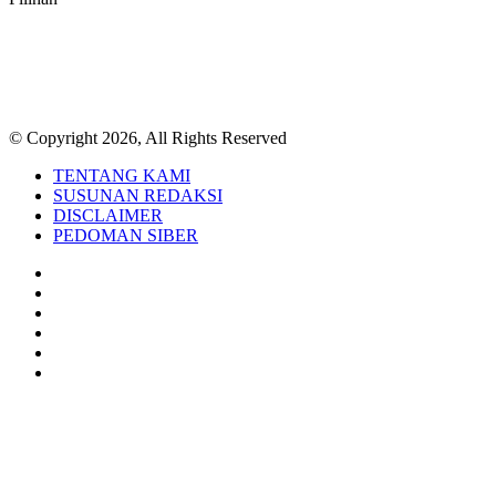
© Copyright 2026, All Rights Reserved
TENTANG KAMI
SUSUNAN REDAKSI
DISCLAIMER
PEDOMAN SIBER
Facebook
Twitter
YouTube
Instagram
TikTok
RSS
Back
to
top
button