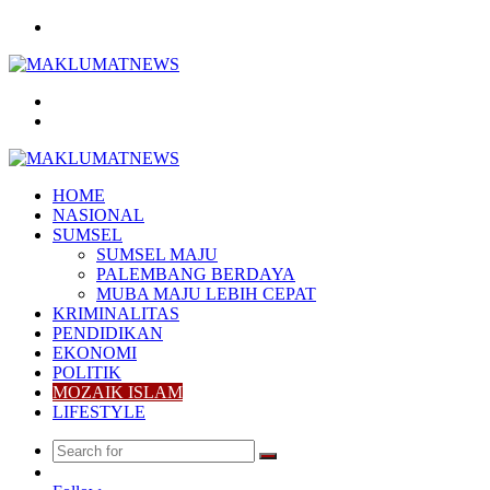
Menu
Search
for
Log
In
HOME
NASIONAL
SUMSEL
SUMSEL MAJU
PALEMBANG BERDAYA
MUBA MAJU LEBIH CEPAT
KRIMINALITAS
PENDIDIKAN
EKONOMI
POLITIK
MOZAIK ISLAM
LIFESTYLE
Search
Random
for