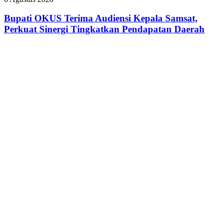
Lewat
OKUS
Seminar
Terima
Bupati OKUS Terima Audiensi Kepala Samsat,
Transformasi
Audiensi
Perkuat Sinergi Tingkatkan Pendapatan Daerah
Digital
Kepala
Samsat,
Perkuat
Sinergi
Tingkatkan
Pendapatan
Daerah