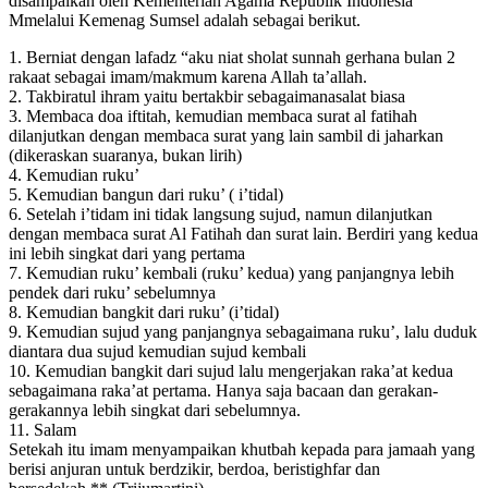
disampaikan oleh Kementerian Agama Republik Indonesia
Mmelalui Kemenag Sumsel adalah sebagai berikut.
1. Berniat dengan lafadz “aku niat sholat sunnah gerhana bulan 2
rakaat sebagai imam/makmum karena Allah ta’allah.
2. Takbiratul ihram yaitu bertakbir sebagaimanasalat biasa
3. Membaca doa iftitah, kemudian membaca surat al fatihah
dilanjutkan dengan membaca surat yang lain sambil di jaharkan
(dikeraskan suaranya, bukan lirih)
4. Kemudian ruku’
5. Kemudian bangun dari ruku’ ( i’tidal)
6. Setelah i’tidam ini tidak langsung sujud, namun dilanjutkan
dengan membaca surat Al Fatihah dan surat lain. Berdiri yang kedua
ini lebih singkat dari yang pertama
7. Kemudian ruku’ kembali (ruku’ kedua) yang panjangnya lebih
pendek dari ruku’ sebelumnya
8. Kemudian bangkit dari ruku’ (i’tidal)
9. Kemudian sujud yang panjangnya sebagaimana ruku’, lalu duduk
diantara dua sujud kemudian sujud kembali
10. Kemudian bangkit dari sujud lalu mengerjakan raka’at kedua
sebagaimana raka’at pertama. Hanya saja bacaan dan gerakan-
gerakannya lebih singkat dari sebelumnya.
11. Salam
Setekah itu imam menyampaikan khutbah kepada para jamaah yang
berisi anjuran untuk berdzikir, berdoa, beristighfar dan