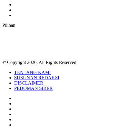
Instagram
TikTok
RSS
Pilihan
© Copyright 2026, All Rights Reserved
TENTANG KAMI
SUSUNAN REDAKSI
DISCLAIMER
PEDOMAN SIBER
Facebook
Twitter
YouTube
Instagram
TikTok
RSS