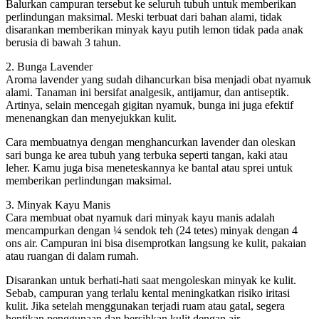
Balurkan campuran tersebut ke seluruh tubuh untuk memberikan
perlindungan maksimal. Meski terbuat dari bahan alami, tidak
disarankan memberikan minyak kayu putih lemon tidak pada anak
berusia di bawah 3 tahun.
2. Bunga Lavender
Aroma lavender yang sudah dihancurkan bisa menjadi obat nyamuk
alami. Tanaman ini bersifat analgesik, antijamur, dan antiseptik.
Artinya, selain mencegah gigitan nyamuk, bunga ini juga efektif
menenangkan dan menyejukkan kulit.
Cara membuatnya dengan menghancurkan lavender dan oleskan
sari bunga ke area tubuh yang terbuka seperti tangan, kaki atau
leher. Kamu juga bisa meneteskannya ke bantal atau sprei untuk
memberikan perlindungan maksimal.
3. Minyak Kayu Manis
Cara membuat obat nyamuk dari minyak kayu manis adalah
mencampurkan dengan ¼ sendok teh (24 tetes) minyak dengan 4
ons air. Campuran ini bisa disemprotkan langsung ke kulit, pakaian
atau ruangan di dalam rumah.
Disarankan untuk berhati-hati saat mengoleskan minyak ke kulit.
Sebab, campuran yang terlalu kental meningkatkan risiko iritasi
kulit. Jika setelah menggunakan terjadi ruam atau gatal, segera
hentikan penggunaan dan bersihkan kulit dengan air.