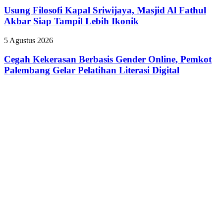
Sinergi
Kapal
Usung Filosofi Kapal Sriwijaya, Masjid Al Fathul
Tingkatkan
Sriwijaya,
Akbar Siap Tampil Lebih Ikonik
Pendapatan
Masjid
Daerah
Al
Cegah
5 Agustus 2026
Fathul
Kekerasan
Akbar
Berbasis
Cegah Kekerasan Berbasis Gender Online, Pemkot
Siap
Gender
Palembang Gelar Pelatihan Literasi Digital
Tampil
Online,
Lebih
Pemkot
Ikonik
Palembang
Gelar
Pelatihan
Literasi
Digital