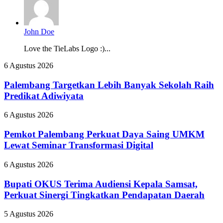
John Doe
Love the TieLabs Logo :)...
Palembang
6 Agustus 2026
Targetkan
Lebih
Palembang Targetkan Lebih Banyak Sekolah Raih
Banyak
Predikat Adiwiyata
Sekolah
Raih
Pemkot
6 Agustus 2026
Predikat
Palembang
Adiwiyata
Perkuat
Pemkot Palembang Perkuat Daya Saing UMKM
Daya
Lewat Seminar Transformasi Digital
Saing
UMKM
Bupati
6 Agustus 2026
Lewat
OKUS
Seminar
Terima
Bupati OKUS Terima Audiensi Kepala Samsat,
Transformasi
Audiensi
Perkuat Sinergi Tingkatkan Pendapatan Daerah
Digital
Kepala
Samsat,
Usung
5 Agustus 2026
Perkuat
Filosofi