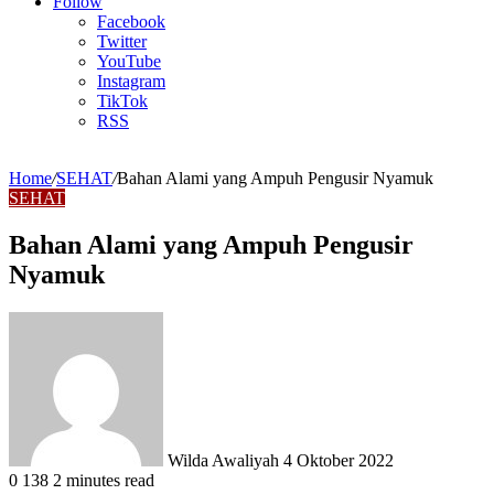
Article
Follow
Facebook
Twitter
YouTube
Instagram
TikTok
RSS
Home
/
SEHAT
/
Bahan Alami yang Ampuh Pengusir Nyamuk
SEHAT
Bahan Alami yang Ampuh Pengusir
Nyamuk
Send
an
email
Wilda Awaliyah
4 Oktober 2022
0
138
2 minutes read