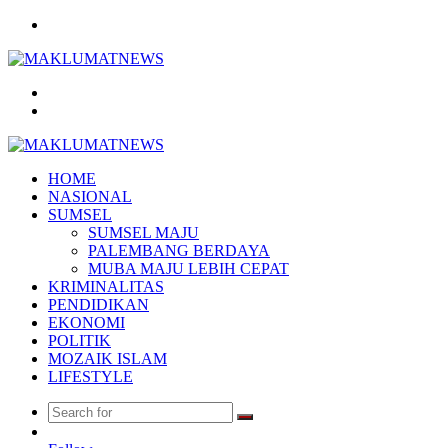
Menu
Search
for
Log
In
HOME
NASIONAL
SUMSEL
SUMSEL MAJU
PALEMBANG BERDAYA
MUBA MAJU LEBIH CEPAT
KRIMINALITAS
PENDIDIKAN
EKONOMI
POLITIK
MOZAIK ISLAM
LIFESTYLE
Search
Random
for