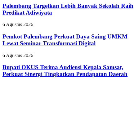
Tamara
Melalui
Lebih
Palembang Targetkan Lebih Banyak Sekolah Raih
yang
Safety
Banyak
Predikat Adiwiyata
Nyinyiri
Campaign
Sekolah
Pasien
Raih
BPJS
Pemkot
6 Agustus 2026
Predikat
Palembang
Adiwiyata
Perkuat
Pemkot Palembang Perkuat Daya Saing UMKM
Daya
Lewat Seminar Transformasi Digital
Saing
UMKM
Bupati
6 Agustus 2026
Lewat
OKUS
Seminar
Terima
Bupati OKUS Terima Audiensi Kepala Samsat,
Transformasi
Audiensi
Perkuat Sinergi Tingkatkan Pendapatan Daerah
Digital
Kepala
Samsat,
Perkuat
Sinergi
Tingkatkan
Pendapatan
Daerah