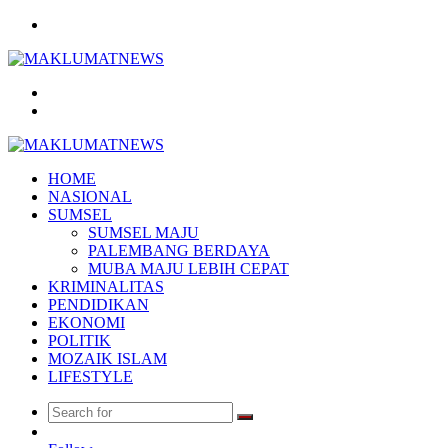
Menu
Search
for
Log
In
HOME
NASIONAL
SUMSEL
SUMSEL MAJU
PALEMBANG BERDAYA
MUBA MAJU LEBIH CEPAT
KRIMINALITAS
PENDIDIKAN
EKONOMI
POLITIK
MOZAIK ISLAM
LIFESTYLE
Search
Random
for