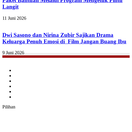
Paket Bantuan Melalui Program Mengetuk Pintu
Langit
11 Juni 2026
Dwi Sasono dan Nirina Zubir Sajikan Drama
Keluarga Penuh Emosi di Film Jangan Buang Ibu
9 Juni 2026
Facebook
Twitter
YouTube
Instagram
TikTok
RSS
Pilihan