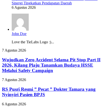
Sinergi Tingkatkan Pendapatan Daerah
6 Agustus 2026
John Doe
Love the TieLabs Logo :)...
Wujudkan
7 Agustus 2026
Zero
Accident
Wujudkan Zero Accident Selama Pit Stop Part II
Selama
2026, Kilang Plaju Tanamkan Budaya HSSE
Pit
Melalui Safety Campaign
Stop
Part
RS
7 Agustus 2026
II
Pusri
2026,
Resmi
RS Pusri Resmi ” Pecat ” Dokter Tamara yang
Kilang
”
Plaju
Nyinyiri Pasien BPJS
Pecat
Tanamkan
”
Budaya
Palembang
6 Agustus 2026
Dokter
HSSE
Targetkan