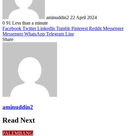
aminuddin2
22 April 2024
0
91
Less than a minute
Facebook
Twitter
LinkedIn
Tumblr
Pinterest
Reddit
Messenger
Messenger
WhatsApp
Telegram
Line
Share
Facebook
Twitter
LinkedIn
Pinterest
Reddit
Messenger
Messenger
WhatsApp
Telegram
Share
Print
via
Email
aminuddin2
Read Next
PALEMBANG