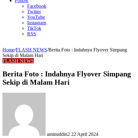
Article
Follow
Facebook
Twitter
YouTube
Instagram
TikTok
RSS
Home
/
FLASH NEWS
/
Berita Foto : Indahnya Flyover Simpang
Sekip di Malam Hari
FLASH NEWS
Berita Foto : Indahnya Flyover Simpang
Sekip di Malam Hari
Send
an
email
aminuddin2
22 April 2024