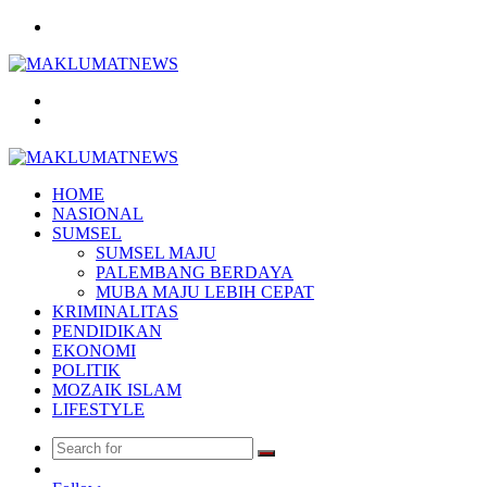
Menu
Search
for
Log
In
HOME
NASIONAL
SUMSEL
SUMSEL MAJU
PALEMBANG BERDAYA
MUBA MAJU LEBIH CEPAT
KRIMINALITAS
PENDIDIKAN
EKONOMI
POLITIK
MOZAIK ISLAM
LIFESTYLE
Search
Random
for