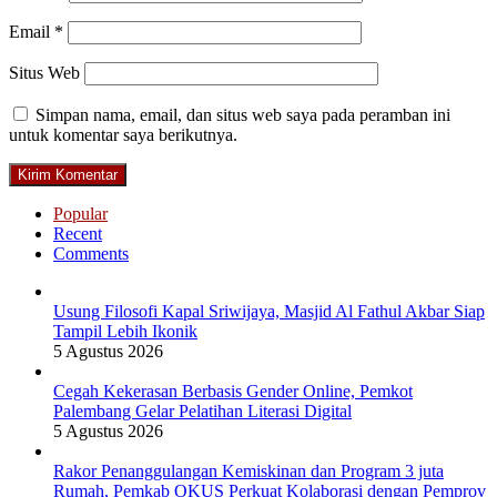
Email
*
Situs Web
Simpan nama, email, dan situs web saya pada peramban ini
untuk komentar saya berikutnya.
Popular
Recent
Comments
Usung Filosofi Kapal Sriwijaya, Masjid Al Fathul Akbar Siap
Tampil Lebih Ikonik
5 Agustus 2026
Cegah Kekerasan Berbasis Gender Online, Pemkot
Palembang Gelar Pelatihan Literasi Digital
5 Agustus 2026
Rakor Penanggulangan Kemiskinan dan Program 3 juta
Rumah, Pemkab OKUS Perkuat Kolaborasi dengan Pemprov