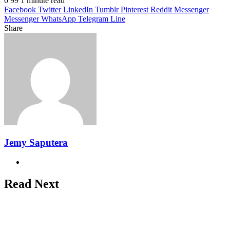
0
99
1 minute read
Facebook
Twitter
LinkedIn
Tumblr
Pinterest
Reddit
Messenger
Messenger
WhatsApp
Telegram
Line
Share
Facebook
Twitter
LinkedIn
Pinterest
Reddit
Messenger
Messenger
WhatsApp
Telegram
Share
Print
via
Email
Jemy Saputera
Website
Read Next