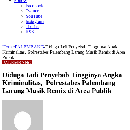
Article
Follow
Facebook
Twitter
YouTube
Instagram
TikTok
RSS
Home
/
PALEMBANG
/
Diduga Jadi Penyebab Tingginya Angka
Kriminalitas, Polrestabes Palembang Larang Musik Remix di Area
Publik
PALEMBANG
Diduga Jadi Penyebab Tingginya Angka
Kriminalitas, Polrestabes Palembang
Larang Musik Remix di Area Publik
Send
an
email