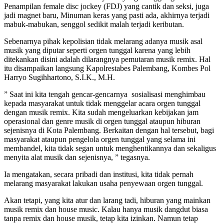
Penampilan female disc jockey (FDJ) yang cantik dan seksi, juga
jadi magnet baru, Minuman keras yang pasti ada, akhirnya terjadi
mabuk-mabukan, senggol sedikit malah terjadi keributan.
Sebenarnya pihak kepolisian tidak melarang adanya musik asal
musik yang diputar seperti orgen tunggal karena yang lebih
ditekankan disini adalah dilarangnya pemutaran musik remix. Hal
itu disampaikan langsung Kapolrestabes Palembang, Kombes Pol
Harryo Sugihhartono, S.I.K., M.H.
” Saat ini kita tengah gencar-gencarnya sosialisasi menghimbau
kepada masyarakat untuk tidak menggelar acara orgen tunggal
dengan musik remix. Kita sudah mengeluarkan kebijakan jam
operasional dan genre musik di orgen tunggal ataupun hiburan
sejenisnya di Kota Palembang. Berkaitan dengan hal tersebut, bagi
masyarakat ataupun pengelola orgen tunggal yang selama ini
membandel, kita tidak segan untuk menghentikannya dan sekaligus
menyita alat musik dan sejenisnya, ” tegasnya.
Ia mengatakan, secara pribadi dan institusi, kita tidak pernah
melarang masyarakat lakukan usaha penyewaan orgen tunggal.
Akan tetapi, yang kita atur dan larang tadi, hiburan yang mainkan
musik remix dan house music. Kalau hanya musik dangdut biasa
tanpa remix dan house musik, tetap kita izinkan. Namun tetap