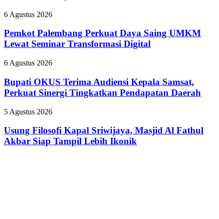
Sekolah
Pasien
Raih
BPJS
Pemkot
6 Agustus 2026
Predikat
Palembang
Adiwiyata
Perkuat
Pemkot Palembang Perkuat Daya Saing UMKM
Daya
Lewat Seminar Transformasi Digital
Saing
UMKM
Bupati
6 Agustus 2026
Lewat
OKUS
Seminar
Terima
Bupati OKUS Terima Audiensi Kepala Samsat,
Transformasi
Audiensi
Perkuat Sinergi Tingkatkan Pendapatan Daerah
Digital
Kepala
Samsat,
Usung
5 Agustus 2026
Perkuat
Filosofi
Sinergi
Kapal
Usung Filosofi Kapal Sriwijaya, Masjid Al Fathul
Tingkatkan
Sriwijaya,
Akbar Siap Tampil Lebih Ikonik
Pendapatan
Masjid
Daerah
Al
Fathul
Akbar
Siap
Tampil
Lebih
Ikonik