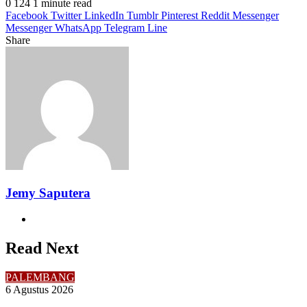
0
124
1 minute read
Facebook
Twitter
LinkedIn
Tumblr
Pinterest
Reddit
Messenger
Messenger
WhatsApp
Telegram
Line
Share
Facebook
Twitter
LinkedIn
Pinterest
Reddit
Messenger
Messenger
WhatsApp
Telegram
Share
Print
via
Email
Jemy Saputera
Website
Read Next
PALEMBANG
6 Agustus 2026