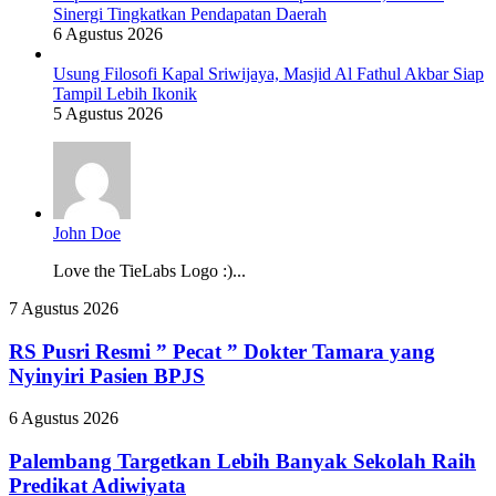
Sinergi Tingkatkan Pendapatan Daerah
6 Agustus 2026
Usung Filosofi Kapal Sriwijaya, Masjid Al Fathul Akbar Siap
Tampil Lebih Ikonik
5 Agustus 2026
John Doe
Love the TieLabs Logo :)...
RS
7 Agustus 2026
Pusri
Resmi
RS Pusri Resmi ” Pecat ” Dokter Tamara yang
”
Nyinyiri Pasien BPJS
Pecat
”
Palembang
6 Agustus 2026
Dokter
Targetkan
Tamara
Lebih
Palembang Targetkan Lebih Banyak Sekolah Raih
yang
Banyak
Predikat Adiwiyata
Nyinyiri