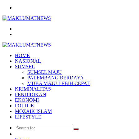
Menu
Search
for
Log
In
HOME
NASIONAL
SUMSEL
SUMSEL MAJU
PALEMBANG BERDAYA
MUBA MAJU LEBIH CEPAT
KRIMINALITAS
PENDIDIKAN
EKONOMI
POLITIK
MOZAIK ISLAM
LIFESTYLE
Search
Random
for