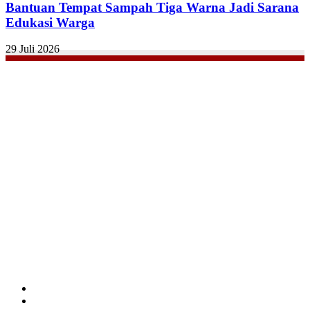
Bantuan Tempat Sampah Tiga Warna Jadi Sarana
Edukasi Warga
29 Juli 2026
Facebook
Twitter
YouTube
Instagram
TikTok
RSS
Pilihan
© Copyright 2026, All Rights Reserved
TENTANG KAMI
SUSUNAN REDAKSI