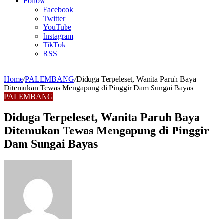
Article
Follow
Facebook
Twitter
YouTube
Instagram
TikTok
RSS
Home
/
PALEMBANG
/
Diduga Terpeleset, Wanita Paruh Baya
Ditemukan Tewas Mengapung di Pinggir Dam Sungai Bayas
PALEMBANG
Diduga Terpeleset, Wanita Paruh Baya
Ditemukan Tewas Mengapung di Pinggir
Dam Sungai Bayas
Send
an
email