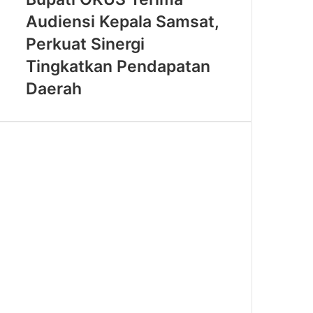
Digital
Terima
Audiensi Kepala Samsat,
Audiensi
Kepala
Perkuat Sinergi
Samsat,
Tingkatkan Pendapatan
Perkuat
Sinergi
Daerah
Tingkatkan
Pendapatan
Daerah