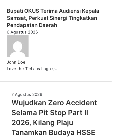
Bupati OKUS Terima Audiensi Kepala
Samsat, Perkuat Sinergi Tingkatkan
Pendapatan Daerah
6 Agustus 2026
John Doe
Love the TieLabs Logo :)...
Wujudkan
7 Agustus 2026
Zero
Wujudkan Zero Accident
Accident
Selama Pit Stop Part II
Selama
Pit
2026, Kilang Plaju
Stop
Tanamkan Budaya HSSE
Part