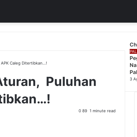
Ch
Clo
PA
Pe
 APK Caleg Ditertibkan…!
Na
Pa
 Aturan, Puluhan
3 A
tibkan…!
0
89
1 minute read