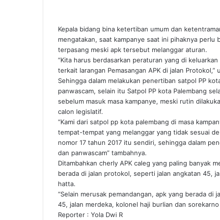
Kepala bidang bina ketertiban umum dan ketentrama
mengatakan, saat kampanye saat ini pihaknya perlu 
terpasang meski apk tersebut melanggar aturan.
“Kita harus berdasarkan peraturan yang di keluarka
terkait larangan Pemasangan APK di jalan Protokol,” 
Sehingga dalam melakukan penertiban satpol PP kot
panwascam, selain itu Satpol PP kota Palembang sela
sebelum masuk masa kampanye, meski rutin dilakukan
calon legislatif.
“Kami dari satpol pp kota palembang di masa kampany
tempat-tempat yang melanggar yang tidak sesuai de
nomor 17 tahun 2017 itu sendiri, sehingga dalam pe
dan panwascam” tambahnya.
Ditambahkan cherly APK caleg yang paling banyak men
berada di jalan protokol, seperti jalan angkatan 45, j
hatta.
“Selain merusak pemandangan, apk yang berada di jal
45, jalan merdeka, kolonel haji burlian dan sorekarno
Reporter : Yola Dwi R