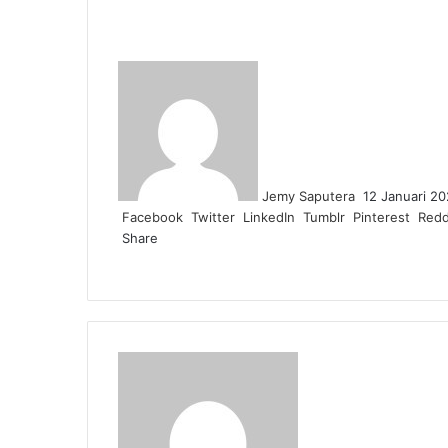
Send
an
email
Jemy Saputera
12 Januari 2
Facebook
Twitter
LinkedIn
Tumblr
Pinterest
Redd
Share
Facebook
Twitter
LinkedIn
Pinterest
Reddit
Messenger
Messenger
WhatsApp
Telegram
Share
Print
via
Email