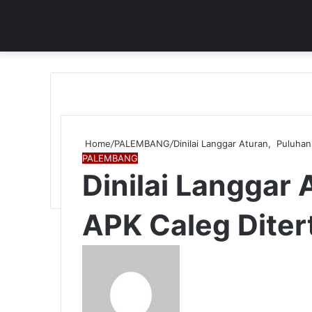
Home
/
PALEMBANG
/
Dinilai Langgar Aturan, Puluhan
PALEMBANG
Dinilai Langgar
APK Caleg Diter
Send
an
email