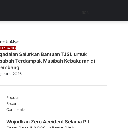
RSS
eck Also
se
LEMBANG
gadaian Salurkan Bantuan TJSL untuk
sabah Terdampak Musibah Kebakaran di
lembang
gustus 2026
Popular
Recent
Comments
Wujudkan Zero Accident Selama Pit