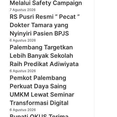
II
Melalui Safety Campaign
2026,
RS
7 Agustus 2026
Kilang
Pusri
RS Pusri Resmi ” Pecat ”
Plaju
Resmi
Tanamkan
Dokter Tamara yang
”
Budaya
Pecat
Nyinyiri Pasien BPJS
HSSE
”
Melalui
Palembang
6 Agustus 2026
Dokter
Safety
Targetkan
Palembang Targetkan
Tamara
Campaign
Lebih
yang
Lebih Banyak Sekolah
Banyak
Nyinyiri
Sekolah
Raih Predikat Adiwiyata
Pasien
Raih
BPJS
Pemkot
6 Agustus 2026
Predikat
Palembang
Pemkot Palembang
Adiwiyata
Perkuat
Perkuat Daya Saing
Daya
Saing
UMKM Lewat Seminar
UMKM
Transformasi Digital
Lewat
Seminar
Bupati
6 Agustus 2026
Transformasi
OKUS
Bupati OKUS Terima