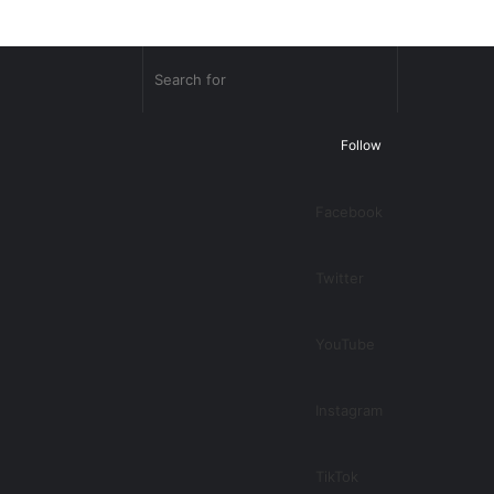
Random
Search
Article
for
Follow
Facebook
Twitter
YouTube
Instagram
TikTok