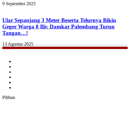
9 September 2025
Ular Sepanjang 3 Meter Beserta Telurnya Bikin
Geger Warga 8 Ilir, Damkar Palembang Turun
Tangan…!
13 Agustus 2025
Facebook
Twitter
YouTube
Instagram
TikTok
RSS
Pilihan