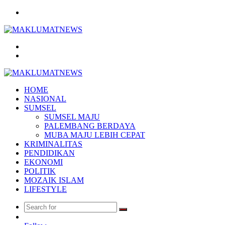
Menu
Search
for
Log
In
HOME
NASIONAL
SUMSEL
SUMSEL MAJU
PALEMBANG BERDAYA
MUBA MAJU LEBIH CEPAT
KRIMINALITAS
PENDIDIKAN
EKONOMI
POLITIK
MOZAIK ISLAM
LIFESTYLE
Search
Random
for