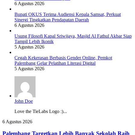
6 Agustus 2026
Bupati OKUS Terima Audiensi Kepala Samsat, Perkuat
Sinergi Tingkatkan Pendapatan Daerah
6 Agustus 2026
Usung Filosofi Kapal Sriwijaya, Masjid Al Fathul Akbar Siap
Tampil Lebih Ikonik
5 Agustus 2026
Cegah Kekerasan Berbasis Gender Online, Pemkot
Palembang Gelar Pelatihan Literasi Digital
5 Agustus 2026
John Doe
Love the TieLabs Logo :)...
Palembang
6 Agustus 2026
Targetkan
Lebih
Palembang Targetkan Lebih Banyak Sekolah Raih