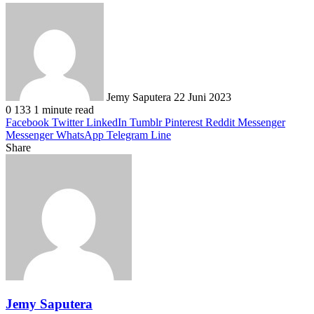
Send
an
email
Jemy Saputera
22 Juni 2023
0
133
1 minute read
Facebook
Twitter
LinkedIn
Tumblr
Pinterest
Reddit
Messenger
Messenger
WhatsApp
Telegram
Line
Share
Facebook
Twitter
LinkedIn
Pinterest
Reddit
Messenger
Messenger
WhatsApp
Telegram
Share
Print
via
Email
Jemy Saputera