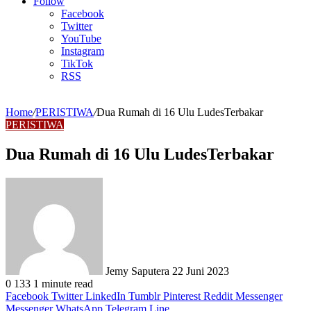
Article
Follow
Facebook
Twitter
YouTube
Instagram
TikTok
RSS
Home
/
PERISTIWA
/
Dua Rumah di 16 Ulu LudesTerbakar
PERISTIWA
Dua Rumah di 16 Ulu LudesTerbakar
Send
an
email
Jemy Saputera
22 Juni 2023
0
133
1 minute read
Facebook
Twitter
LinkedIn
Tumblr
Pinterest
Reddit
Messenger
Messenger
WhatsApp
Telegram
Line