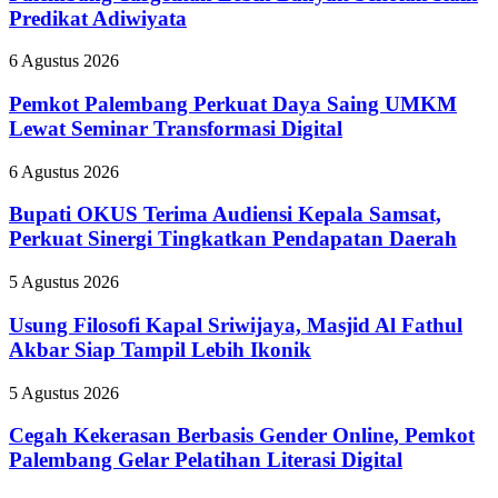
Banyak
Predikat Adiwiyata
Sekolah
Raih
Pemkot
6 Agustus 2026
Predikat
Palembang
Adiwiyata
Perkuat
Pemkot Palembang Perkuat Daya Saing UMKM
Daya
Lewat Seminar Transformasi Digital
Saing
UMKM
Bupati
6 Agustus 2026
Lewat
OKUS
Seminar
Terima
Bupati OKUS Terima Audiensi Kepala Samsat,
Transformasi
Audiensi
Perkuat Sinergi Tingkatkan Pendapatan Daerah
Digital
Kepala
Samsat,
Usung
5 Agustus 2026
Perkuat
Filosofi
Sinergi
Kapal
Usung Filosofi Kapal Sriwijaya, Masjid Al Fathul
Tingkatkan
Sriwijaya,
Akbar Siap Tampil Lebih Ikonik
Pendapatan
Masjid
Daerah
Al
Cegah
5 Agustus 2026
Fathul
Kekerasan
Akbar
Berbasis
Cegah Kekerasan Berbasis Gender Online, Pemkot
Siap
Gender
Palembang Gelar Pelatihan Literasi Digital
Tampil
Online,
Lebih
Pemkot