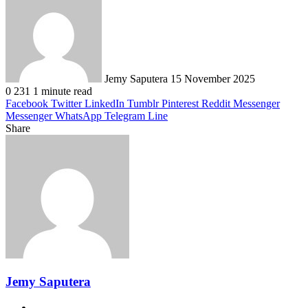
an
email
Jemy Saputera
15 November 2025
0
231
1 minute read
Facebook
Twitter
LinkedIn
Tumblr
Pinterest
Reddit
Messenger
Messenger
WhatsApp
Telegram
Line
Share
Facebook
Twitter
LinkedIn
Pinterest
Reddit
Messenger
Messenger
WhatsApp
Telegram
Share
Print
via
Email
Jemy Saputera
Website