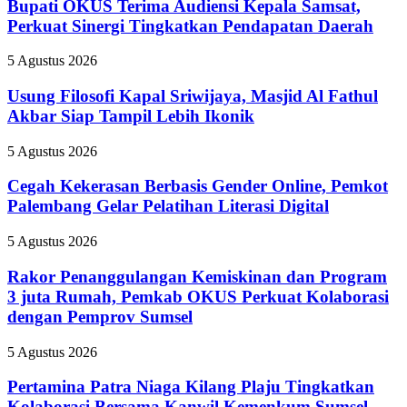
Terima
Bupati OKUS Terima Audiensi Kepala Samsat,
Audiensi
Perkuat Sinergi Tingkatkan Pendapatan Daerah
Kepala
Samsat,
Usung
5 Agustus 2026
Perkuat
Filosofi
Sinergi
Kapal
Usung Filosofi Kapal Sriwijaya, Masjid Al Fathul
Tingkatkan
Sriwijaya,
Akbar Siap Tampil Lebih Ikonik
Pendapatan
Masjid
Daerah
Al
Cegah
5 Agustus 2026
Fathul
Kekerasan
Akbar
Berbasis
Cegah Kekerasan Berbasis Gender Online, Pemkot
Siap
Gender
Palembang Gelar Pelatihan Literasi Digital
Tampil
Online,
Lebih
Pemkot
Ikonik
Rakor
5 Agustus 2026
Palembang
Penanggulangan
Gelar
Kemiskinan
Rakor Penanggulangan Kemiskinan dan Program
Pelatihan
dan
3 juta Rumah, Pemkab OKUS Perkuat Kolaborasi
Literasi
Program
Digital
dengan Pemprov Sumsel
3
juta
Pertamina
5 Agustus 2026
Rumah,
Patra
Pemkab
Niaga
Pertamina Patra Niaga Kilang Plaju Tingkatkan
OKUS
Kilang
Perkuat
Kolaborasi Bersama Kanwil Kemenkum Sumsel