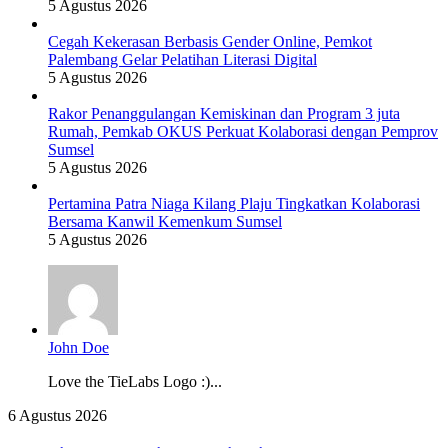
5 Agustus 2026
Cegah Kekerasan Berbasis Gender Online, Pemkot
Palembang Gelar Pelatihan Literasi Digital
5 Agustus 2026
Rakor Penanggulangan Kemiskinan dan Program 3 juta
Rumah, Pemkab OKUS Perkuat Kolaborasi dengan Pemprov
Sumsel
5 Agustus 2026
Pertamina Patra Niaga Kilang Plaju Tingkatkan Kolaborasi
Bersama Kanwil Kemenkum Sumsel
5 Agustus 2026
John Doe
Love the TieLabs Logo :)...
Bupati
6 Agustus 2026
OKUS