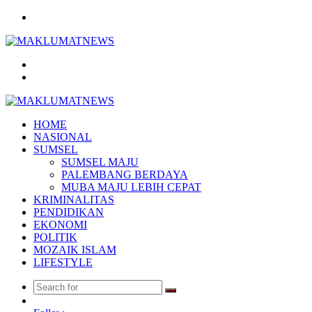
Menu
Search
for
Log
In
HOME
NASIONAL
SUMSEL
SUMSEL MAJU
PALEMBANG BERDAYA
MUBA MAJU LEBIH CEPAT
KRIMINALITAS
PENDIDIKAN
EKONOMI
POLITIK
MOZAIK ISLAM
LIFESTYLE
Search
Random
for