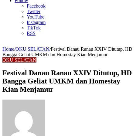
Article
Follow
Facebook
Twitter
YouTube
Instagram
TikTok
RSS
Home
/
OKU SELATAN
/
Festival Danau Ranau XXIV Ditutup, HD
Bangga Geliat UMKM dan Homestay Kian Menjamur
OKU SELATAN
Festival Danau Ranau XXIV Ditutup, HD
Bangga Geliat UMKM dan Homestay
Kian Menjamur
Send
an
email