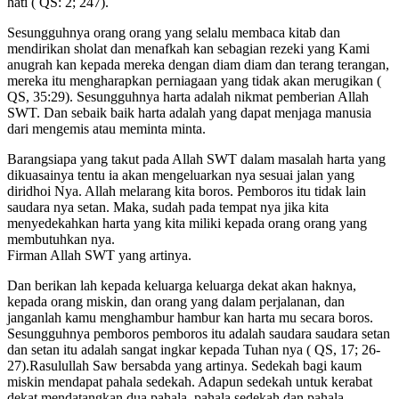
hati ( QS: 2; 247).
Sesungguhnya orang orang yang selalu membaca kitab dan
mendirikan sholat dan menafkah kan sebagian rezeki yang Kami
anugrah kan kepada mereka dengan diam diam dan terang terangan,
mereka itu mengharapkan perniagaan yang tidak akan merugikan (
QS, 35:29). Sesungguhnya harta adalah nikmat pemberian Allah
SWT. Dan sebaik baik harta adalah yang dapat menjaga manusia
dari mengemis atau meminta minta.
Barangsiapa yang takut pada Allah SWT dalam masalah harta yang
dikuasainya tentu ia akan mengeluarkan nya sesuai jalan yang
diridhoi Nya. Allah melarang kita boros. Pemboros itu tidak lain
saudara nya setan. Maka, sudah pada tempat nya jika kita
menyedekahkan harta yang kita miliki kepada orang orang yang
membutuhkan nya.
Firman Allah SWT yang artinya.
Dan berikan lah kepada keluarga keluarga dekat akan haknya,
kepada orang miskin, dan orang yang dalam perjalanan, dan
janganlah kamu menghambur hambur kan harta mu secara boros.
Sesungguhnya pemboros pemboros itu adalah saudara saudara setan
dan setan itu adalah sangat ingkar kepada Tuhan nya ( QS, 17; 26-
27).Rasulullah Saw bersabda yang artinya. Sedekah bagi kaum
miskin mendapat pahala sedekah. Adapun sedekah untuk kerabat
dekat mendatangkan dua pahala, pahala sedekah dan pahala