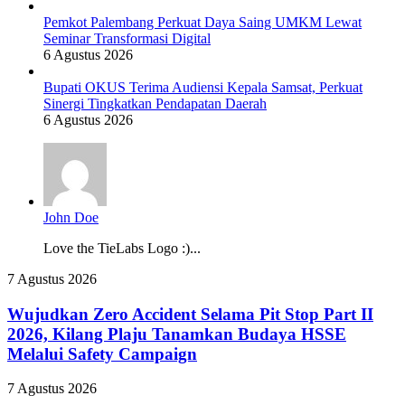
Pemkot Palembang Perkuat Daya Saing UMKM Lewat
Seminar Transformasi Digital
6 Agustus 2026
Bupati OKUS Terima Audiensi Kepala Samsat, Perkuat
Sinergi Tingkatkan Pendapatan Daerah
6 Agustus 2026
John Doe
Love the TieLabs Logo :)...
Wujudkan
7 Agustus 2026
Zero
Accident
Wujudkan Zero Accident Selama Pit Stop Part II
Selama
2026, Kilang Plaju Tanamkan Budaya HSSE
Pit
Melalui Safety Campaign
Stop
Part
RS
7 Agustus 2026
II
Pusri