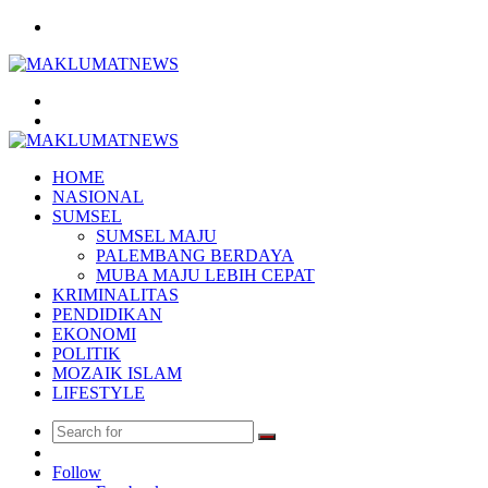
Menu
Search
for
Log
In
HOME
NASIONAL
SUMSEL
SUMSEL MAJU
PALEMBANG BERDAYA
MUBA MAJU LEBIH CEPAT
KRIMINALITAS
PENDIDIKAN
EKONOMI
POLITIK
MOZAIK ISLAM
LIFESTYLE
Search
Random
for
Article
Follow