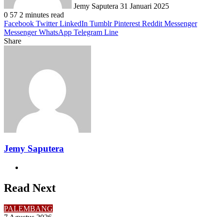
Jemy Saputera
31 Januari 2025
0
57
2 minutes read
Facebook
Twitter
LinkedIn
Tumblr
Pinterest
Reddit
Messenger
Messenger
WhatsApp
Telegram
Line
Share
Facebook
Twitter
LinkedIn
Pinterest
Reddit
Messenger
Messenger
WhatsApp
Telegram
Share
Print
via
Email
Jemy Saputera
Website
Read Next
PALEMBANG