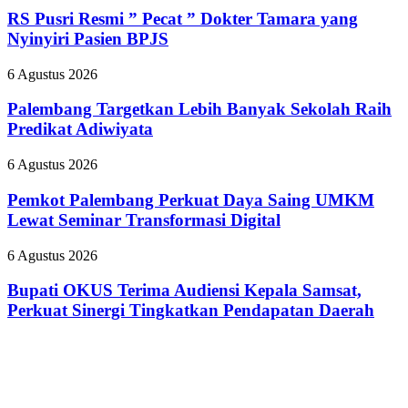
2026,
Resmi
RS Pusri Resmi ” Pecat ” Dokter Tamara yang
Kilang
”
Plaju
Nyinyiri Pasien BPJS
Pecat
Tanamkan
”
Budaya
Palembang
6 Agustus 2026
Dokter
HSSE
Targetkan
Tamara
Melalui
Lebih
Palembang Targetkan Lebih Banyak Sekolah Raih
yang
Safety
Banyak
Predikat Adiwiyata
Nyinyiri
Campaign
Sekolah
Pasien
Raih
BPJS
Pemkot
6 Agustus 2026
Predikat
Palembang
Adiwiyata
Perkuat
Pemkot Palembang Perkuat Daya Saing UMKM
Daya
Lewat Seminar Transformasi Digital
Saing
UMKM
Bupati
6 Agustus 2026
Lewat
OKUS
Seminar
Terima
Bupati OKUS Terima Audiensi Kepala Samsat,
Transformasi
Audiensi
Perkuat Sinergi Tingkatkan Pendapatan Daerah
Digital
Kepala
Samsat,
Perkuat
Sinergi
Tingkatkan
Pendapatan