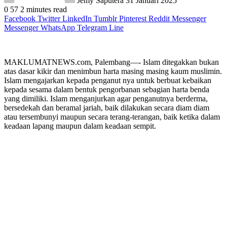
Jemy Saputera
31 Januari 2025
0
57
2 minutes read
Facebook
Twitter
LinkedIn
Tumblr
Pinterest
Reddit
Messenger
Messenger
WhatsApp
Telegram
Line
MAKLUMATNEWS.com, Palembang—- Islam ditegakkan bukan
atas dasar kikir dan menimbun harta masing masing kaum muslimin.
Islam mengajarkan kepada penganut nya untuk berbuat kebaikan
kepada sesama dalam bentuk pengorbanan sebagian harta benda
yang dimiliki. Islam menganjurkan agar penganutnya berderma,
bersedekah dan beramal jariah, baik dilakukan secara diam diam
atau tersembunyi maupun secara terang-terangan, baik ketika dalam
keadaan lapang maupun dalam keadaan sempit.