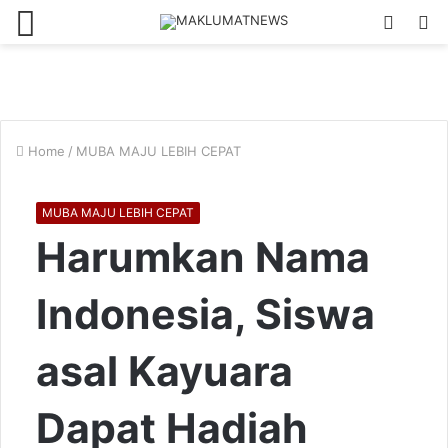
Menu
Log
S
In
fo
Home
/
MUBA MAJU LEBIH CEPAT
MUBA MAJU LEBIH CEPAT
Harumkan Nama
Indonesia, Siswa
asal Kayuara
Dapat Hadiah