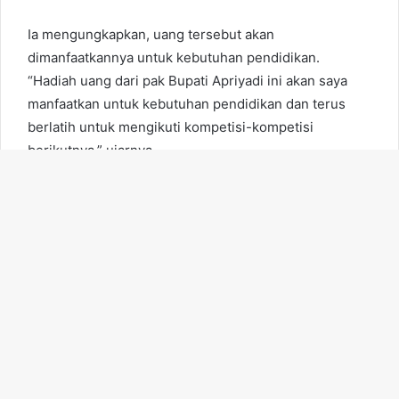
Ia mengungkapkan, uang tersebut akan
dimanfaatkannya untuk kebutuhan pendidikan.
“Hadiah uang dari pak Bupati Apriyadi ini akan saya
manfaatkan untuk kebutuhan pendidikan dan terus
berlatih untuk mengikuti kompetisi-kompetisi
berikutnya,” ujarnya.
Sementara itu, Pj Bupati Apriyadi Mahmud
menegaskan, hadiah yang diberikan kepada Novan
Ba
tersebut selain untuk memberikan reward kepada
to
Novan karena berhasil mengharumkan nama
to
Indonesia khususnya Muba juga untuk memotivasi
peserta didik di Muba.
bu
“Ayo anak-anak di Muba terus berlomba meraih
prestasi akademik maupun non akademik. Kalau ada