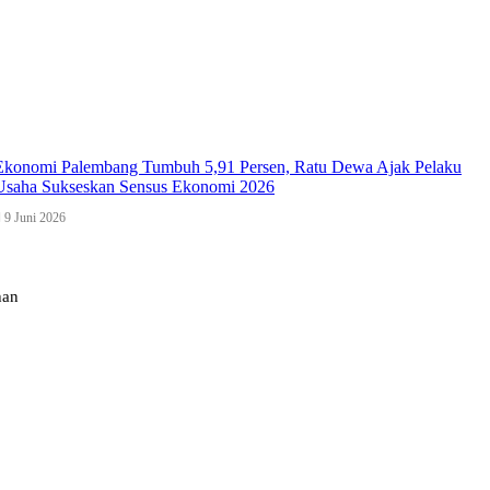
Ekonomi Palembang Tumbuh 5,91 Persen, Ratu Dewa Ajak Pelaku
Usaha Sukseskan Sensus Ekonomi 2026
9 Juni 2026
han