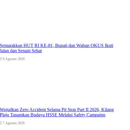
Semarakkan HUT RI KE-81, Bupati dan Wabup OKUS Ikuti
Jalan dan Senam Sehat
9 Agustus 2026
Wujudkan Zero Accident Selama Pit Stop Part II 2026, Kilang
Plaju Tanamkan Budaya HSSE Melalui Safety Campaign
7 Agustus 2026