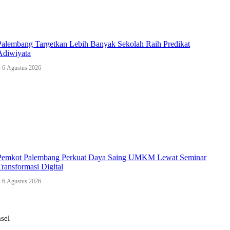
Palembang Targetkan Lebih Banyak Sekolah Raih Predikat
Adiwiyata
6 Agustus 2026
Pemkot Palembang Perkuat Daya Saing UMKM Lewat Seminar
Transformasi Digital
6 Agustus 2026
sel