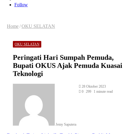
for
Article
Follow
Home
/
OKU SELATAN
OKU SELATAN
Peringati Hari Sumpah Pemuda,
Bupati OKUS Ajak Pemuda Kuasai
Teknologi
Send
28 Oktober 2023
an
0
299
1 minute read
email
Jemy Saputera