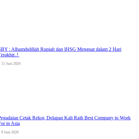
SBY : Alhamdulillah Rupiah dan IHSG Menguat dalam 2 Hari
Terakhir..!
11 Juni 2026
Pegadaian Cetak Rekor, Delapan Kali Raih Best Company to Work
For in Asia
9 Juni 2026