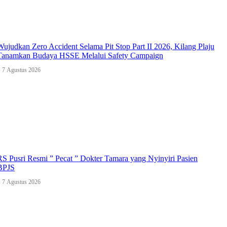
Wujudkan Zero Accident Selama Pit Stop Part II 2026, Kilang Plaju
Tanamkan Budaya HSSE Melalui Safety Campaign
7 Agustus 2026
RS Pusri Resmi ” Pecat ” Dokter Tamara yang Nyinyiri Pasien
BPJS
7 Agustus 2026