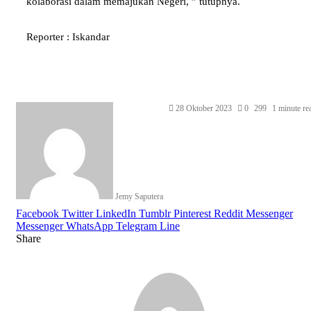
kolaborasi dalam memajukan Negeri, ” tutupnya.
Reporter : Iskandar
Send
28 Oktober 2023
0
299
1 minute re
an
email
Jemy Saputera
Facebook
Twitter
LinkedIn
Tumblr
Pinterest
Reddit
Messenger
Messenger
WhatsApp
Telegram
Line
Share
Facebook
Twitter
LinkedIn
Pinterest
Reddit
Messenger
Messenger
WhatsApp
Telegram
Share
Print
via
Email